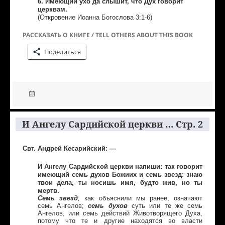
6. Имеющий ухо да слышит, что Дух говорит
церквам.
(Откровение Иоанна Богослова 3:1-6)
РАССКАЗАТЬ О КНИГЕ / TELL OTHERS ABOUT THIS BOOK
Поделиться
И Ангелу Сардийской церкви … Стр. 2
Свт. Андрей Кесарийский: —
И Ангелу Сардийской церкви напиши: так говорит
имеющий семь духов Божиих и семь звезд: знаю
твои дела, ты носишь имя, будто жив, но ты
мертв.
Семь звезд
,
как объяснили мы ранее, означают
семь Ангелов;
семь духов
суть или те же семь
Ангелов, или семь действий Животворящего Духа,
потому что те и другие находятся во власти