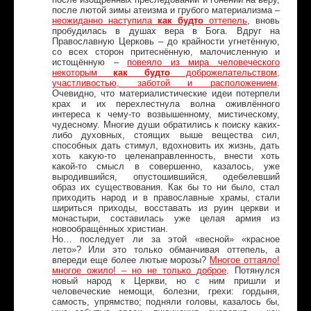
после лютой зимы атеизма и грубого материализма –
неожиданно наступила
как будто
оттепель
, вновь
пробудилась в душах вера в Бога. Вдруг на
Православную Церковь – до крайности угнетённую,
со всех сторон притеснённую, малочисленную и
истощённую –
повеяло из мира человеческого
некоторым
как будто
доброжелательством,
участливостью, заботой и расположением
.
Очевидно, что материалистические идеи потерпели
крах и их перехлестнула волна оживлённого
интереса к чему-то возвышенному, мистическому,
чудесному. Многие души обратились к поиску каких-
либо духовных, стоящих выше вещества сил,
способных дать стимул, вдохновить их жизнь, дать
хоть какую-то целенаправленность, внести хоть
какой-то смысл в совершенно, казалось, уже
выродившийся, опустошившийся, одебелевший
образ их существования. Как бы то ни было, стал
приходить народ и в православные храмы, стали
шириться приходы, восставать из руин церкви и
монастыри, составилась уже целая армия из
новообращённых христиан.
Но… последует ли за этой «весной» «красное
лето»? Или это только обманчивая оттепель, а
впереди еще более лютые морозы?
Многое оттаяло!
многое ожило! – но не только доброе
. Потянулся
новый народ к Церкви, но с ним пришли и
человеческие немощи, болезни, грехи: гордыня,
самость, упрямство; подняли головы, казалось бы,