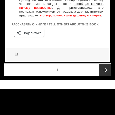
что как смерть каждого, так и
всеобщая кончина
никому неизвестны
. Для приготовившихся это
послужит успокоением от трудов, а для застигнутых
врасплох —
это вор, приносящий душевную смерть
.
РАССКАЗАТЬ О КНИГЕ / TELL OTHERS ABOUT THIS BOOK
Поделиться
1
Следую
страниц