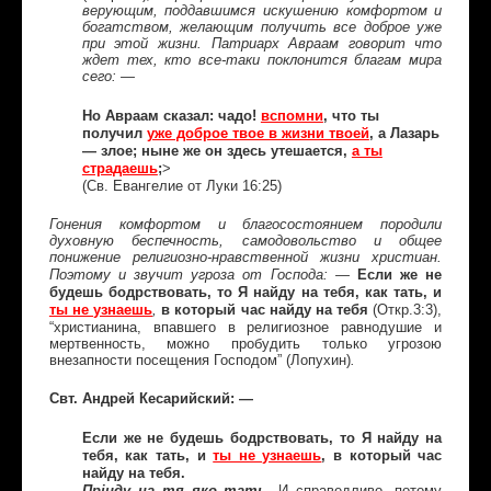
верующим, поддавшимся искушению комфортом и
богатством, желающим получить все доброе уже
при этой жизни. Патриарх Авраам говорит что
ждет тех, кто все-таки поклонится благам мира
сего: —
Но Авраам сказал: чадо!
вспомни
, что ты
получил
уже доброе твое в жизни твоей
, а Лазарь
— злое; ныне же он здесь утешается,
а ты
страдаешь
;
>
(Св. Евангелие от Луки 16:25)
Гонения комфортом и благосостоянием породили
духовную беспечность, самодовольство и общее
понижение религиозно-нравственной жизни христиан.
Если же не
Поэтому и звучит угроза от Господа: —
будешь бодрствовать, то Я найду на тебя, как тать, и
ты не узнаешь
,
в который час найду на тебя
(Откр.3:3)
,
“
х
ристианина, впавшего в религиозное равнодушие и
мертвенность, можно пробудить только угрозою
внезапности посещения Господом” (Лопухин)
.
Свт. Андрей Кесарийский: —
Если же не будешь бодрствовать, то Я найду на
тебя, как тать, и
ты не узнаешь
, в который час
найду на тебя.
Прiиду на тя яко тать
.
И справедливо, потому