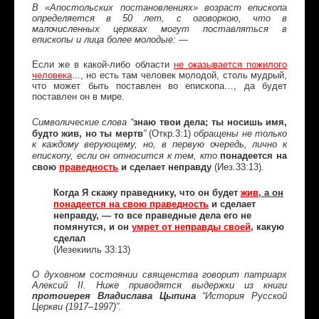
В «Апостольских постановлениях» возраст епископа
определяется в 50 лет, с оговоркою, что в
малочисленных церквах могут поставляться в
епископы и лица более молодые: —
Если же в какой-либо области
не оказывается пожилого
человека
.
.., но есть там человек молодой, столь мудрый,
что может быть поставлен во епископа…, да будет
поставлен он в мире.
знаю твои дела; ты носишь имя,
Символические слова “
будто жив, но ты мертв
(Откр.3:1)
”
обращены не только
к каждому верующему, но, в первую очередь, лично к
понадеется на
епископу, если он относится к тем, кто
свою
праведность
и сделает неправду
(Иез.33:13).
Когда Я скажу праведнику, что он будет
жив
, а он
понадеется на свою праведность
и сделает
неправду, — то все праведные дела его не
помянутся, и он
умрет от неправды своей
, какую
сделал
(Иезекииль 33:13)
О духовном состоянии священства говорит патриарх
Алексий II. Ниже приводятся выдержки из книги
протоиерея Владислава Цыпина
“История Русской
Церкви (1917–1997)”.