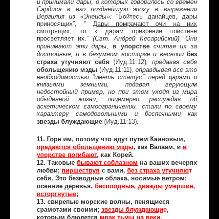
и принимали дары, о которых говорилось со времен
Сардиса в его позднейшую эпоху в выражении
Вергилия из «Энеиды»:
“Бойтесь данайцев, дары
приносящих”
, “
Дары помрачают очи на них
смотрящих
, то к дарам презрение поистине
просветляет их.
” (Свт. Андрей Кесарийский).
Они
в упорстве
принимают эти дары,
считая их за
без
достойные, и в безумном восторге и веселии
страха утучняют себя
(Иуд.11:12)
, предавая себя
обольщению мзды
(Иуд.11:11)
, оправдывая все это
необходимостью “иметь статус” перед царями и
князьями земными, подавая верующим
недостойный пример, но при этом уходя из мира
обыденной жизни, лицемерно рассуждая об
аскетическом самоограничении, стали по своему
характеру самодовольными и беспечными как
звезды блуждающие
(Иуд.11:13)
.
11. Горе им, потому что идут путем Каиновым,
предаются обольщению мзды
, как Валаам, и
в
упорстве погибают
, как Корей.
12. Таковые
бывают соблазном
на ваших вечерях
любви;
пиршествуя
с вами,
без страха утучняю
т
себя. Это безводные облака, носимые ветром;
осенние деревья,
бесплодные, дважды умершие,
исторгнутые
;
13. свирепые морские волны, пенящиеся
срамотами своими;
звезды блуждающи
е
,
которым блюдется
мрак тьмы на веки
.