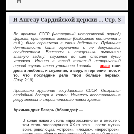
И Ангелу Сардийской церкви … Стр. 3
Во времена СССР (четвертый исторический период)
Церковь, претерпевая гонения (безбожные пятилетки и
т.д.), была ограничена в своих действиях. Публичная
деятельность была ограничена и не допускалась
государством. Епископы и священники выполняли
главную задачу: служение во имя спасения души
человека. Именно в такой тяжелый исторический
знаю
твои
период звучат слова утешения Господа: —
дела и любовь, и служение, и веру, и терпение твое, и
то, что последние дела твои больше первых.
(Откр.2:19).
Произошло крушение государства СССР. Открылся
свободный доступ в храмы. Началось восстановление
разрушенных и строительство новых храмов.
Архимандрит Лазарь (Абашидзе): —
В конце нашего столь «прогрессивного» и вместе с
тем столь злополучного ХХ-го века – после жутких
войн, революций, «строек», «ломок», «перестроек»,
после изощрённых преследований и гонений на веру,