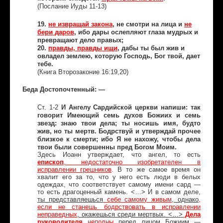
(Послание Иуды 11-13)
19.
не извращай закона
, не смотри на лица и
не
бери даров
, ибо дары ослепляют глаза мудрых и
превращают дело правых;
20.
правды, правды ищи
, дабы ты был жив и
овладел землею, которую Господь, Бог твой, дает
тебе.
(Книга Второзаконие 16:19,20)
Беда Достопочтенный: —
Ст. 1-2
И Ангелу Сардийской церкви напиши: так
говорит Имеющий семь духов Божиих и семь
звезд: знаю твои дела; ты носишь имя, будто
жив, но ты мертв. Бодрствуй и утверждай прочее
близкое к смерти; ибо Я не нахожу, чтобы дела
твои были совершенны пред Богом Моим.
Здесь Иоанн утверждает, что ангел, то есть
епископ
, недостаточно изобретателен в
исправлении грешников
.
В то же самое время он
хвалит его за то, что у него есть люди в белых
одеждах, что соответствует самому имени сард —
то есть драгоценный камень. <…> И в самом деле,
ты представляешься
себе самому живым
, однако
,
если не станешь бодрствовать в исправлении
неправедных
, окажешься среди мертвых. <…>
Дела
руководителя
неполны
перед лицом Божиим —