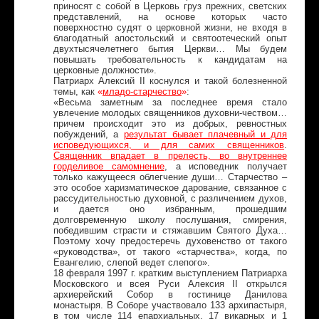
приносят с собой в Церковь груз прежних, светских
представлений, на основе которых часто
поверхностно судят о церковной жизни, не входя в
благодатный апостольский и святоотеческий опыт
двухтысячелетнего бытия Церкви… Мы будем
повышать требовательность к кандидатам на
церковные должности».
Патриарх Алексий II коснулся и такой болезненной
темы, как
«
младо-старчество
»
:
«Весьма заметным за последнее время стало
увлечение молодых священников духовни-чеством…
причем происходит это из добрых, ревностных
побуждений, а
результат бывает плачевный и для
исповедующихся, и для самих священников
.
Священник впадает в прелесть, во внутреннее
горделивое самомнение
, а исповедник получает
только кажущееся облегчение души… Старчество –
это особое харизматическое дарование, связанное с
рассудительностью духовной, с различением духов,
и дается оно избранным, прошедшим
долговременную школу послушания, смирения,
победившим страсти и стяжавшим Святого Духа…
Поэтому хочу предостеречь духовенство от такого
«руководства», от такого «старчества», когда, по
Евангелию, слепой ведет слепого».
18 февраля 1997 г. кратким выступлением Патриарха
Московского и всея Руси Алексия II открылся
архиерейский Собор в гостинице Данилова
монастыря. В Соборе участвовало 133 архипастыря,
в том числе 114 епархиальных, 17 викарных и 1