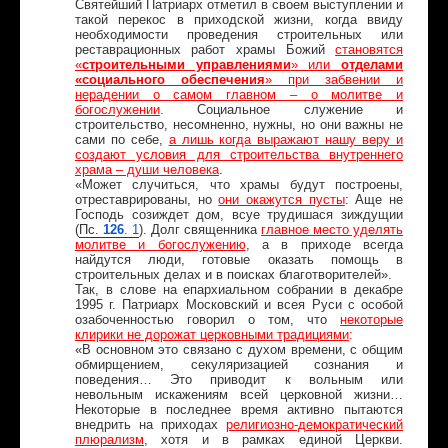
Святейший Патриарх отметил в своем выступлении и
такой перекос в приходской жизни, когда ввиду
необходимости проведения строительных или
реставрационных работ храмы Божий
становятся
«
строительными управлениями
» или
отделами
«социального обеспечения
» при забвении и
нерадении о самом главном – о молитве и
богослужении
.
Социальное служение и
строительство, несомненно, нужны, но они важны не
сами по себе,
а лишь когда выражают нашу веру и
создают условия для строительства внутреннего
храма – души человека
.
«Может случиться, что храмы будут построены,
отреставрированы, но
они окажутся пусты
: Аще не
Господь созиждет дом, всуе трудишася зиждущии
(
Пс
.
126
. 1
). Долг священника
главное место уделять
молитве и богослужению
, а в приходе всегда
найдутся люди, готовые оказать помощь в
строительных делах и в поисках благотворителей».
Так, в слове на епархиальном собрании в декабре
1995 г. Патриарх Московский и всея Руси с особой
озабоченностью говорил о том, что
некоторые
клирики не дорожат церковными традициями
:
«В основном это связано с духом времени, с общим
обмирщением, секуляризацией сознания и
поведения… Это приводит к вольным или
невольным искажениям всей церковной жизни…
Некоторые в последнее время активно пытаются
внедрить на приходах
религиозно-демократический
плюрализм
, хотя и в рамках единой Церкви.