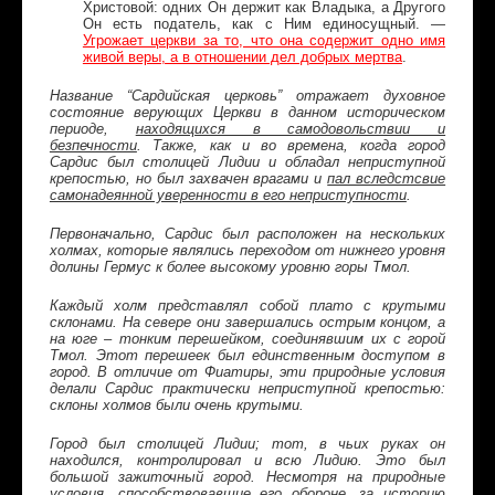
Христовой: одних Он держит как Владыка, а Другого
Он есть податель, как с Ним единосущный. —
Угрожает церкви за то, что она содержит одно имя
живой веры, а в отношении дел добрых мертва
.
Название “Сардийская церковь” отражает духовное
состояние верующих Церкви в данном историческом
периоде,
находящихся в самодовольствии и
безпечности
. Также, как и во времена, когда город
Сардис был столицей Лидии и обладал неприступной
крепостью, но был захвачен врагами и
пал вследстсвие
самонадеянной уверенности в его неприступности
.
Первоначально, Сардис был расположен на нескольких
холмах, которые являлись переходом от нижнего уровня
долины Гермус к более высокому уровню горы Тмол.
Каждый холм представлял собой плато с крутыми
склонами. На севере они завершались острым концом, а
на юге – тонким перешейком, соединявшим их с горой
Тмол. Этот перешеек был единственным доступом в
город. В отличие от Фиатиры, эти природные условия
делали Сардис практически неприступной крепостью:
склоны холмов были очень крутыми.
Город был столицей Лидии; тот, в чьих руках он
находился, контролировал и всю Лидию. Это был
большой зажиточный город. Несмотря на природные
условия, способствовавшие его обороне, за историю