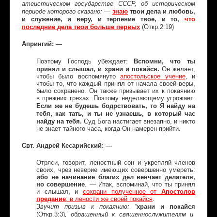
атеистическом государстве СССР, об историческом
знаю
твои дела и любовь,
периоде которого сказано: —
и служение, и веру, и терпение твое, и то,
что
последние дела твои больше первых
(Откр.2:19)
Апрингий: —
:
Вспомни, что ты
Поэтому Господь убеждает
принял и слышал, и храни и покайся.
Он желает,
чтобы было воспомянуто
апостольское учение
, и
чтобы то, что каждый принял от начала своей веры,
было сохранено. Он также призывает их к покаянию
в прежних грехах. Поэтому неделающему угрожает:
Если же не будешь бодрствовать, то Я найду на
тебя, как тать, и ты не узнаешь, в который час
найду на тебя.
Суд Бога настигает внезапно, и никто
не знает тайного часа, когда Он намерен прийти.
Свт. Андрей Кесарийский: —
Отряси, говорит, леностный сон и укрепляй членов
своих, чрез неверие имеющих совершенно умереть:
ибо не начинание благих дел венчает делателя,
но совершение
. — Итак, вспоминай, что ты принял
и слышал, и
сохрани полученное от
Апостолов
предание
; в лености же своей покайся
.
храни и покайся
Звучит призыв к покаянию: “
(Откр.3:3)
, обращенный к
священнослужителям и