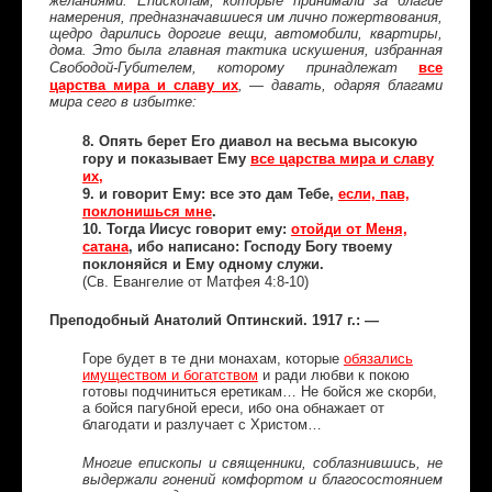
желаниями. Епископам, которые принимали за благие
намерения, предназначавшиеся им лично пожертвования,
щедро дарились дорогие вещи, автомобили, квартиры,
дома. Это была главная тактика искушения, избранная
все
Свободой-Губителем, которому принадлежат
царства мира и славу их
, — давать, одаряя благами
мира сего в избытке:
8. Опять берет Его диавол на весьма высокую
гору и показывает Ему
все царства мира и славу
их
,
9. и говорит Ему: все это дам Тебе,
если, пав,
поклонишься мне
.
10. Тогда Иисус говорит ему:
отойди от Меня,
сатана
, ибо написано: Господу Богу твоему
поклоняйся и Ему одному служи.
(Св. Евангелие от Матфея 4:8-10)
Преподобный Анатолий Оптинский. 1917 г.: —
Горе будет в те дни монахам, которые
обязались
имуществом и богатством
и ради любви к покою
готовы подчиниться еретикам… Не бойся же скорби,
а бойся пагубной ереси, ибо она обнажает от
благодати и разлучает с Христом…
Многие епископы и священники, соблазнившись, не
выдержали гонений комфортом и благосостоянием