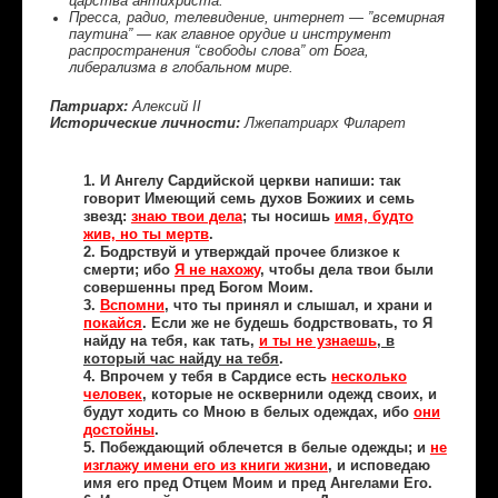
царства антихриста.
Пресса, радио, телевидение, интернет — ”всемирная
паутина” — как главное орудие и инструмент
распространения “свободы слова” от Бога,
либерализма в глобальном мире.
Патриарх:
Алексий II
Исторические личности:
Лжепатриарх Филарет
1. И Ангелу Сардийской церкви напиши: так
говорит Имеющий семь духов Божиих и семь
звезд:
знаю твои дела
; ты носишь
имя, будто
жив, но ты мертв
.
2. Бодрствуй и утверждай прочее близкое к
смерти; ибо
Я не нахож
у
, чтобы дела твои были
совершенны пред Богом Моим.
3.
Вспомни
, что ты принял и слышал, и храни и
покайся
. Если же не будешь бодрствовать, то Я
найду на тебя, как тать,
и ты не узнаешь
, в
который час найду на тебя
.
4. Впрочем у тебя в Сардисе есть
несколько
человек
, которые не осквернили одежд своих, и
будут ходить со Мною в белых одеждах, ибо
они
достойны
.
5. Побеждающий облечется в белые одежды; и
не
изглажу имени его из книги жизни
, и исповедаю
имя его пред Отцем Моим и пред Ангелами Его.