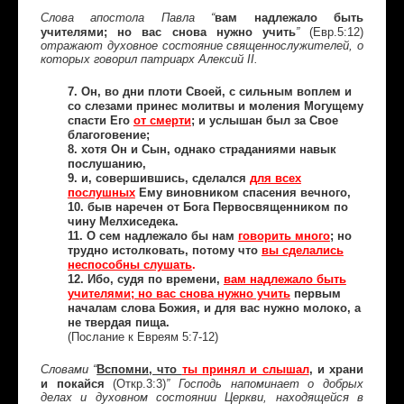
вам надлежало быть
Слова апостола Павла “
учителями; но вас снова нужно учить
(Евр.5:12)
”
отражают духовное состояние священнослужителей, о
которых говорил патриарх Алексий II.
7. Он, во дни плоти Своей, с сильным воплем и
со слезами принес молитвы и моления Могущему
спасти Его
от смерти
; и услышан был за Свое
благоговение;
8. хотя Он и Сын, однако страданиями навык
послушанию,
9. и, совершившись, сделался
для всех
послушных
Ему виновником спасения вечного,
10. быв наречен от Бога Первосвященником по
чину Мелхиседека.
11. О сем надлежало бы нам
говорить много
; но
трудно истолковать, потому что
вы сделались
неспособны слушать
.
12. Ибо, судя по времени,
вам надлежало быть
учителями; но вас снова нужно учить
первым
началам слова Божия, и для вас нужно молоко, а
не твердая пища.
(Послание к Евреям 5:7-12)
“
Вспомни, что
ты принял и слышал
, и храни
Словами
и покайся
(Откр.3:3)
” Господь напоминает о добрых
делах и духовном состоянии Церкви, находящейся в