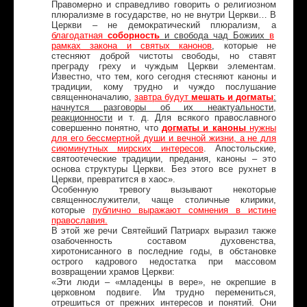
Правомерно и справедливо говорить о религиозном
плюрализме в государстве, но не внутри Церкви… В
Церкви – не демократический плюрализм, а
благодатная
соборность
и свобода чад Божиих
в
рамках закона и святых канонов
, которые не
стесняют доброй чистоты свободы, но ставят
преграду греху и чуждым Церкви элементам.
Известно, что тем, кого сегодня стесняют каноны и
традиции, кому трудно и чуждо послушание
священноначалию,
завтра будут
мешать и догматы
:
начнутся разговоры об их неактуальности,
реакционности
и т. д. Для всякого православного
совершенно понятно, что
догматы и каноны
нужны
для его бессмертной души и вечной жизни, а не для
сиюминутных мирских интересов
. Апостольские,
святоотеческие традиции, предания, каноны – это
основа структуры Церкви. Без этого все рухнет в
Церкви, превратится в хаос».
Особенную тревогу вызывают некоторые
священнослужители, чаще столичные клирики,
которые
публично выражают сомнения в истине
православия.
В этой же речи Святейший Патриарх выразил также
озабоченность составом духовенства,
хиротонисанного в последние годы, в обстановке
острого кадрового недостатка при массовом
возвращении храмов Церкви:
«Эти люди – «младенцы в вере», не окрепшие в
церковном подвиге. Им трудно перемениться,
отрешиться от прежних интересов и понятий. Они