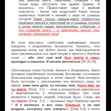
уже забытые ереси, лжеучения, суеверия – как
талые воды обступили они здание Церкви. И
оказалось, что Православие наше в крайней
опасности – более чем когда-либо! Каких только
ошибочных понятий и мнений о вере не узнаешь
сегодня!
Каких только давным-давно отвергнутых
Церковью ересей и лжеучений не услышишь сегодня
в речах многих наших разговорчивых собратьев,
и
что страшнее всего – в заявлениях многих лиц,
носящих священные саны
!
Во всех массовых средствах информации начали
говорить о возрождении духовности. Казалось, что
церковная жизнь как будто ожила, как действительно
ожил раскаявшийся сын пред отцом в притче о блудном
ибо этот сын мой
был мертв и ожил
,
сыне: —
пропадал и нашелся. И начали веселиться
(Лк.15:24)
.
Обличающие слова Господа, данные в Откровении, дают
духовное определение истинному духовному состоянию
большинства верующих в этот период, дела которых
были пустыми и христианами они являлись лишь по
знаю твои дела; ты носишь имя,
будто жив, но
имени:
ты мертв
.
(Откр. 3:1)
— впав в религиозное равнодушие
и мертвенность в отношении добрых дел, коим
но
является в первую очередь спасение души. Слова «
ты мертв
»
(Откр. 3:1) —
духовный труп бледного цвета
“ И я взглянул, и вот, конь
бледный
, и на нем
всадник, которому имя «смерть»;
(Откр 6:8)
и этот