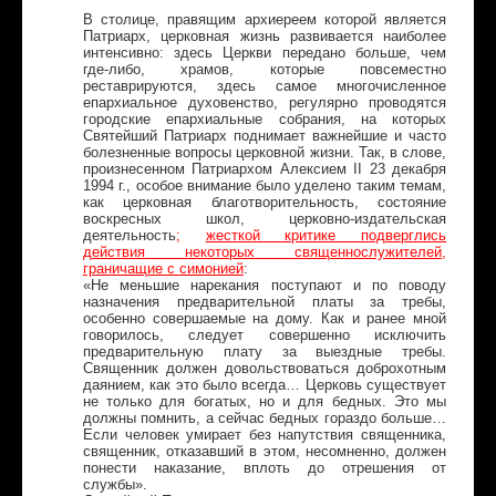
В столице, правящим архиереем которой является
Патриарх, церковная жизнь развивается наиболее
интенсивно: здесь Церкви передано больше, чем
где-либо, храмов, которые повсеместно
реставрируются, здесь самое многочисленное
епархиальное духовенство, регулярно проводятся
городские епархиальные собрания, на которых
Святейший Патриарх поднимает важнейшие и часто
болезненные вопросы церковной жизни. Так, в слове,
произнесенном Патриархом Алексием II 23 декабря
1994 г., особое внимание было уделено таким темам,
как церковная благотворительность, состояние
воскресных школ, церковно-издательская
деятельность
;
жесткой критике подверглись
действия некоторых священнослужителей,
граничащие с симонией
:
«Не меньшие нарекания поступают и по поводу
назначения предварительной платы за требы,
особенно совершаемые на дому. Как и ранее мной
говорилось, следует совершенно исключить
предварительную плату за выездные требы.
Священник должен довольствоваться доброхотным
даянием, как это было всегда… Церковь существует
не только для богатых, но и для бедных. Это мы
должны помнить, а сейчас бедных гораздо больше…
Если человек умирает без напутствия священника,
священник, отказавший в этом, несомненно, должен
понести наказание, вплоть до отрешения от
службы».