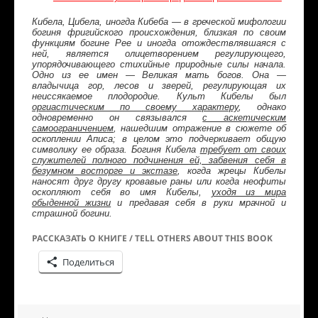
Кибела, Цибела, иногда Кибеба — в греческой мифологии
богиня фригийского происхождения, близкая по своим
функциям богине Рее и иногда отождествлявшаяся с
ней, является олицетворением регулирующего,
упорядочивающего стихийные природные силы начала.
Одно из ее имен — Великая мать богов. Она —
владычица гор, лесов и зверей, регулирующая их
неиссякаемое плодородие. Культ Кибелы был
оргиастическим по своему характеру
, однако
одновременно он связывался
с аскетическим
самоограничением
, нашедшим отражение в сюжете об
оскоплении Аписа; в целом это подчеркивает общую
символику ее образа. Богиня Кибела
требует от своих
служителей полного подчинения ей, забвения себя в
безумном восторге и экстазе
, когда жрецы Кибелы
наносят друг другу кровавые раны или когда неофиты
оскопляют себя во имя Кибелы,
уходя из мира
обыденной жизни
и предавая себя в руки мрачной и
страшной богини.
РАССКАЗАТЬ О КНИГЕ / TELL OTHERS ABOUT THIS BOOK
Поделиться