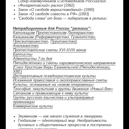
Собор новомучеников и исповедников Российских.
«Филаретовский» раскол (1992).
Закон «О свободе вероисповеданий» (1990)
Закон «О свободе совести в РФ» (1993)
“Свобода слова” от Бога — либерализм в религии:
Нетрадиционные для России “религии”
:
Католицизм
Протестантизм
Лютеранство
Кальвинизм
(
Реформаторство
,
Гугенотство
,
Пресвитерианство
,
Пуританство
)
,
Англиканство
,
Протестантские секты XVI-XVIII веков
Баптисты
Адвентисты 7-го дня
Пятидесятники и секты харизматического направления
(Союз Христиан Веры Евангельской (Пятидесятники,
ХВЕ)
Деструктивные псевдохристианские культы
Искажения православия и околоправославные секты
Культы, основанные на «новом откровении»
Теософия, оккультизм и группы движения «Новый Век»
Сатанизм и примыкающие к нему культы
Группы русского язычества и ультраправые
организации
Коммерческие культы
Экуменизм — как начало служения в лжецеркви.
Глобализм — однополярный мир. Необратимость
духовных и общественных процессов в построении