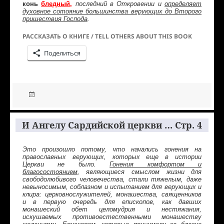
конь
бледный
,
последний в Откровении и
определяет
духовное сотояние большинства верующих до Второго
пришествия Господа
.
РАССКАЗАТЬ О КНИГЕ / TELL OTHERS ABOUT THIS BOOK
Поделиться
И Ангелу Сардийской церкви … Стр. 4
Это произошло потому, что начались гонения на
православных верующих, которых еще в истории
Церкви не было.
Гонения комфортом и
благосостоянием
, являющиеся смыслом жизни для
свободолюбивого человечества, стали тяжелым, даже
невыносимым, соблазном и испытанием для верующих и
клира: церковнослужителей, монашества, священников
и в первую очередь для епископов, как давших
монашеский обет целомудрия и нестяжания,
искушаемых противоестественными монашеству