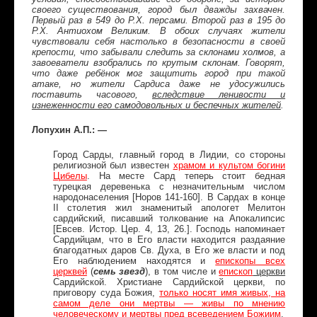
своего существования, город был дважды захвачен.
Первый раз в 549 до Р.Х. персами. Второй раз в 195 до
Р.Х. Антиохом Великим. В обоих случаях жители
чувствовали себя настолько в безопасности в своей
крепости, что забывали следить за склонами холмов, а
завоеватели взобрались по крутым склонам. Говорят,
что даже ребёнок мог защитить город при такой
атаке, но жители Сардиса даже не удосужились
поставить часового,
вследствие ленивости и
изнеженности его самодовольных и беспечных жителей
.
Лопухин А.П.: —
Город Сарды, главный город в Лидии, со стороны
религиозной был известен
храмом и культом богини
Цибелы
. На месте Сард теперь стоит бедная
турецкая деревенька с незначительным числом
народонаселения [Норов 141-160]. В Сардах в конце
II столетия жил знаменитый апологет Мелитон
сардийский, писавший толкование на Апокалипсис
[Евсев. Истор. Цер. 4, 13, 26.]. Господь напоминает
Сардийцам, что в Его власти находится раздаяние
благодатных даров Св. Духа, в Его же власти и под
Его наблюдением находятся и
епископы всех
церквей
(
семь звезд
), в том числе и
епископ
церкви
Сардийской. Христиане Сардийской церкви, по
приговору суда Божия,
только носят имя живых, на
самом деле они мертвы — живы по мнению
человеческому и мертвы пред всеведением Божиим
.