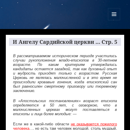
Куликово Поле Армагеддона
МЕНЮ
И
ВИДЖЕТЫ
И Ангелу Сардийской церкви … Стр. 5
В рассматриваемом историческом периоде участились
случаи рукоположения младо-епископов в 30-летнем
возрасте. По каким критериям утверждались
кандидаты остается загадкой, так как духовный опыт
и мудрость приходят только с возрастом. Русская
Церковь не являлась малочисленной и в это время не
происходили кровавые гонения, когда епископский сан
был равносилен смертному приговору или тюремному
заключению.
В «Апостольских постановлениях» возраст епископа
определяется в 50 лет, с оговоркою, что в
малочисленных церквах могут поставляться в
епископы и лица более молодые: —
Если же в какой-либо области
не оказывается пожилого
человека
.
.., но есть там человек молодой, столь мудрый,