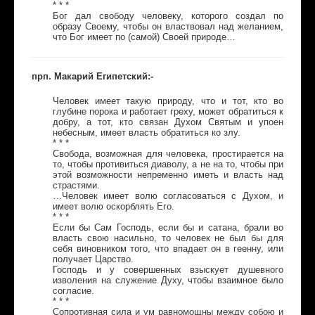
* * *
Бог дал свободу человеку, которого создал по
образу Своему, чтобы он властвовал над желанием,
что Бог имеет по (самой) Своей природе…
прп. Макарий Египетский:-
Человек имеет такую природу, что и тот, кто во
глубине порока и работает греху, может обратиться к
добру, а тот, кто связан Духом Святым и упоен
небесным, имеет власть обратиться ко злу.
* * *
Свобода, возможная для человека, простирается на
то, чтобы противиться диаволу, а не на то, чтобы при
этой возможности непременно иметь и власть над
страстями.
…Человек имеет волю согласоваться с Духом, и
имеет волю оскорблять Его.
* * *
Если бы Сам Господь, если бы и сатана, брали во
власть свою насильно, то человек не был бы для
себя виновником того, что впадает он в геенну, или
получает Царство.
Господь и у совершенных взыскует душевного
изволения на служение Духу, чтобы взаимное было
согласие.
* * *
Сопротивная сила и ум равномощны между собою и