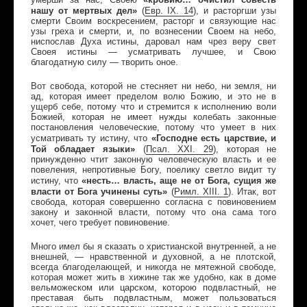
нашу от мертвых дел»
(
Евр
.
IX
. 14
)
, и расторгши узы
смерти Своим воскресением, расторг и связующие нас
узы греха и смерти, и, по вознесении Своем на небо,
ниспослав Духа истины, даровал нам чрез веру свет
Своея истины — усматривать лучшее, и Свою
благодатную силу — творить оное.
Вот свобода, которой не стесняет ни небо, ни земля, ни
ад, которая имеет пределом волю Божию, и это не в
ущерб себе, потому что и стремится к исполнению воли
Божией, которая не имеет нужды колебать законные
постановления человеческие, потому что умеет в них
«Господне есть царствие, и
усматривать ту истину, что
Той обладает языки»
(
Псал
.
XXI
. 29
)
, которая не
принужденно чтит законную человеческую власть и ее
повеления, непротивные Богу, поелику светло видит ту
«несть… власть, аще не от Бога, сущия же
истину, что
власти от Бога учинены суть»
(
Римл
.
XIII
. 1
)
. Итак, вот
свобода, которая совершенно согласна с повиновением
закону и законной власти, потому что она сама того
хочет, чего требует повиновение.
Много имел бы я сказать о христианской внутренней, а не
внешней, — нравственной и духовной, а не плотской,
всегда благоделающей, и никогда не мятежной свободе,
которая может жить в хижине так же удобно, как в доме
вельможеском или царском, которою подвластный, не
преставая быть подвластным, может пользоваться