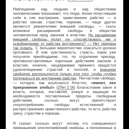
Наблюдение над людьми и над обществами
человеческими показывает, что люди, более попустившие
себя в сие внутреннее, нравственное рабство — в
рабство грехам, страстям, порокам, — чаще других
являются ревнителями внешней свободы, — сколь
возможно расширенной свободы в обществе
человеческом пред законом и властию.
Но расширение
внешней свободы будет ли способствовать им к
освобождению от рабства внутреннего? — Нет причины
так думать
. С большею вероятностию опасаться должно
противного. В ком чувственность, страсть, порок уже
получили преобладание, тот, по отдалении преград,
противопоставляемых порочным действиям законом и
властию, конечно, неудержимее прежнего предастся
удовлетворению страстей и похотей, и
внешнею
свободою воспользуется только для того, чтобы глубже
погружаться во внутреннее рабство
. Несчастная свобода,
«имеют, яко
— которую, как изъяснился Апостол,
прикровение злобы!»
(
1
Пет
.2:16
) Благословим закон и
власть, которые, поставляя, указуя и защищая по
необходимости поставленные пределы свободным
действиям, сколько могут, препятствуют
злоупотреблению свободы естественной и
распространению нравственного рабства, то есть рабства
греху, страстям и порокам.
Я сказал: сколько могут: потому что совершенного
прекращения злоупотреблений свободы, и погруженных в