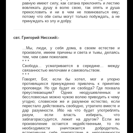
равную имеют силу, как сатана преклонять и лестию
вовлекать душу в волю свою, так опять и душа
прекословить и ни в чем не повиноваться ему;
потому что обе силы могут только побуждать, а не
принуждать ко злу и добру.
свт. Григорий Нисский:-
…Мы, люди, у себя дома, в своем естестве и
произволе, имеем причины и света и тьмы, делаясь
тем, чем сами пожелаем.
* * *
Свобода… усматривается в середине… между
связанностью мелочами и самовольством.
* * *
Говорят, Бог, если бы хотел, мог и упорно
противящихся принужденно привлечь к принятию
проповеди. Но где будет их свобода? Где похвала
преуспевающим? Одних неодушевленных и
бессловесных можно чужою волею приводить к чему
угодно; словесное же и разумное естество, если
перестало действовать свободно, утратило вместе и
дар разумности. Ибо на что будет употреблять
разум, если власть избирать, что
заблагорассудится, лежит на другом? Если же
произволение остается недейственным, то по
необходимости уничтожается добродетель,
встретившая себе препятствие в неподвижности