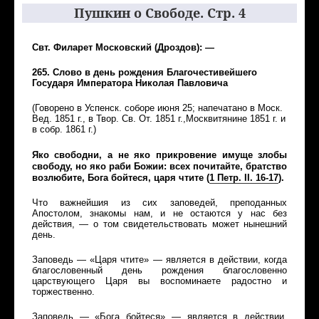
Пушкин о Свободе. Стр. 4
Свт. Филарет Московский (Дроздов): —
265. Слово в день рождения Благочестивейшего
Государя Императора Николая Павловича
(Говорено в Успенск. соборе июня 25; напечатано в Моск.
Вед. 1851 г., в Твор. Св. От. 1851 г.,Москвитянине 1851 г. и
в собр. 1861 г.)
Яко свободни, а не яко прикровение имуще злобы
свободу, но яко раби Божии: всех почитайте, братство
возлюбите, Бога бойтеся, царя чтите
(
1
Петр
.
II
. 16-17
).
Что важнейшия из сих заповедей, преподанных
Апостолом, знакомы нам, и не остаются у нас без
действия, — о том свидетельствовать может нынешний
день.
Заповедь — «Царя чтите» — является в действии, когда
благословенный день рождения благословенно
царствующего Царя вы воспоминаете радостно и
торжественно.
Заповедь — «Бога бойтеся» — является в действии,