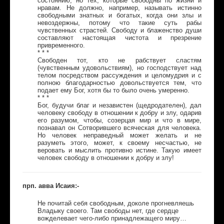
состоянию, но тех, которые свободны по жизни и
нравам. Не должно, например, называть истинно
свободными знатных и богатых, когда они злы и
невоздержны, потому что такие суть рабы
чувственных страстей. Свободу и блаженство души
составляют настоящая чистота и презрение
привременного.
* * *
Свободен тот, кто не рабствует сластям
(чувственным удовольствиям), но господствует над
телом посредством рассуждения и целомудрия и с
полною благодарностью довольствуется тем, что
подает ему Бог, хотя бы то было очень умеренно.
* * *
Бог, будучи благ и независтен (щедродателен), дал
человеку свободу в отношении к добру и злу, одарив
его разумом, чтобы, созерцая мир и что в мире,
познавал он Сотворившего всяческая для человека.
Но человек неправедный может желать и не
разуметь этого, может, к своему несчастью, не
веровать и мыслить противно истине. Такую имеет
человек свободу в отношении к добру и злу!
прп. авва Исаия:-
Не почитай себя свободным, доколе прогневляешь
Владыку своего. Там свободы нет, где сердце
вожделевает чего-либо принадлежащего миру…