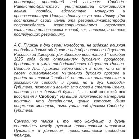
революции, прошедшей под лозунгом “Свобода-
Равенство-Братство”, уничтожившей сложившийся
веками порядок, абсолютную монархию и
провозгласившую Первую французскую республику. Для
достижения своих целей эта революция-катастрофа
сопровождалась жертвоприношениями огромного
количества человеческих жизней, как, впрочем, и во всех
последующих революциях.
А.С. Пушкин в дни своей молодости не избежал влияния
свободолюбивых идей, как и всё образованное общество
Российской Империи. Декабрьское восстание 14 декабря
1825 года было отражением духовных процессов,
бродивших в умах свободолюбивого общества России.
Величие А.С. Пушкина заключается в том, что он в
своем символическом мышлении духовно прозрел и
увидел за словом “свобода” не только политические и
гражданские свободы и права, но и дух Свободы-
Губителя, поэтому и вознёс это слово в степень имени,
написав его с большой буквы: “…
в мой жестокий век
восславил я
Свободу
”. Из выше изложенного материала
понятно, что декабристы, целью которых было
свержение монархии, выступили под флагом Свободы-
Губителя.
Символично также и то, что конфликт и дуэль
состоялись между русским православным человеком
Пушкиным и Дантесом, представителем свободной
Франции.