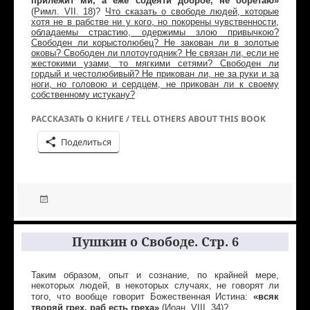
прилежит ми, а еже содеяти доброе, не обретаю»
(
Римл
.
VII
. 18
)
?
Что сказать о свободе людей, которые
хотя не в рабстве ни у кого, но покорены чувственности,
обладаемы страстию, одержимы злою привычкою?
Свободен ли корыстолюбец? Не закован ли в золотые
оковы? Свободен ли плотоугодник? Не связан ли, если не
жестокими узами, то мягкими сетями? Свободен ли
гордый и честолюбивый? Не прикован ли, не за руки и за
ноги, но головою и сердцем, не прикован ли к своему
собственному истукану?
РАССКАЗАТЬ О КНИГЕ / TELL OTHERS ABOUT THIS BOOK
Поделиться
Пушкин о Свободе. Стр. 6
Таким образом, опыт и сознание, по крайней мере,
некоторых людей, в некоторых случаях, не говорят ли
«всяк
того, что вообще говорит Божественная Истина:
творяй грех, раб есть греха»
(
Иоан
.
VIII
. 34
)
?