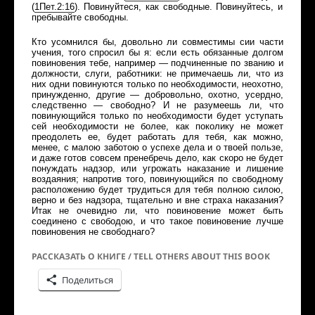
(
1
Пет
.2:16
).
Повинуйтеся, как свободные. Повинуйтесь, и
пребывайте свободны.
Кто усомнился бы, довольно ли совместимы сии части
учения, того спросил бы я: если есть обязанные долгом
повиновения тебе, например — подчиненные по званию и
должности, слуги, работники: не примечаешь ли, что из
них одни повинуются только по необходимости, неохотно,
принужденно, другие — добровольно, охотно, усердно,
следственно — свободно? И не разумеешь ли, что
повинующийся только по необходимости будет уступать
сей необходимости не более, как поколику не может
преодолеть ее, будет работать для тебя, как можно,
менее, с малою заботою о успехе дела и о твоей пользе,
и даже готов совсем пренебречь дело, как скоро не будет
понуждать надзор, или угрожать наказание и лишение
воздаяния; напротив того, повинующийся по свободному
расположению будет трудиться для тебя полною силою,
верно и без надзора, тщательно и вне страха наказания?
Итак не очевидно ли, что повиновение может быть
соединено с свободою, и что такое повиновение лучше
повиновения не свободнаго?
РАССКАЗАТЬ О КНИГЕ / TELL OTHERS ABOUT THIS BOOK
Поделиться