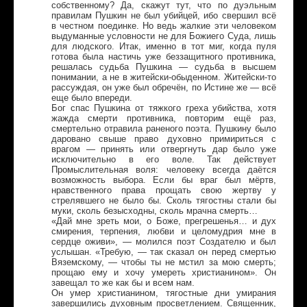
собственному? Да, скажут тут, что по дуэльным
правилам Пушкин не был убийцей, ибо свершил всё
в честном поединке. Но ведь жалкие эти человеком
выдуманные условности не для Божиего Суда, лишь
для людского. Итак, именно в тот миг, когда пуля
готова была настичь уже беззащитного противника,
решалась судьба Пушкина — судьба в высшем
понимании, а не в житейски-обыденном. Житейски-то
рассуждая, он уже был обречён, по Истине же — всё
еще было впереди.
Бог спас Пушкина от тяжкого греха убийства, хотя
жажда смерти противника, повторим ещё раз,
смертельно отравила раненого поэта. Пушкину было
даровано свыше право духовно примириться с
врагом — принять или отвергнуть дар было уже
исключительно в его воле. Так действует
Промыслительная воля: человеку всегда даётся
возможность выбора. Если бы враг был мёртв,
нравственного права прощать свою жертву у
стрелявшего не было бы. Сколь тягостны стали бы
муки, сколь безысходны, сколь мрачна смерть…
«Дай мне зреть мои, о Боже, прегрешенья… и дух
смирения, терпения, любви и целомудрия мне в
сердце оживи», — молился поэт Создателю и был
услышан. «Требую, — так сказал он перед смертью
Вяземскому, — чтобы ты не мстил за мою смерть;
прощаю ему и хочу умереть христианином». Он
завещал то же как бы и всем нам.
Он умер христианином, тягостные дни умирания
завершились духовным просветлением. Священник,