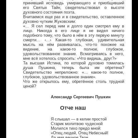
принявший исповедь умирающего и приобщивший
его Святых Тайн, свидетельствовал о высоте
духовного состояния поэта.
Вчитаемся еще раз и в свидетельство, оставленное
духовно чутким Жуковским:
«… Я сел перед ним и долго один смотрел ему в
лицо. Никогда в его лице я не видел ничего
подобного тому, что было в нём в эту первую минуту
смерти… ‹…› Какая-то глубокая, удивительная
мысль на нём развивалась, что-то похожее на
видение, на какое-то полное, глубокое,
удовольствованное знание. Всматриваясь в него,
мне всё хотелось спросить: «Что видишь, друг?»
Та высшая Истина, по которой духовно томилась
душа Пушкина, теперь была им обретена?
Свидетельство непреложно: «… какое-то полное,
глубокое, удовольствованное знание».
Что же открылось ему, обретённое столь трудной
ценой?
Александр Сергеевич Пушкин
Отче наш
Я слышал — в келии простой
Старик молитвою чудесной
Молился тихо предо мной:
«Отец людей, Отец Небесный!
Да имя вечное Твое