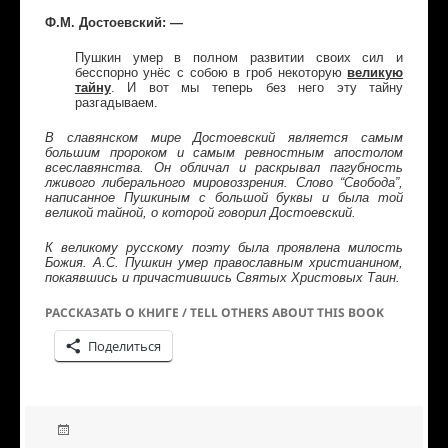
Ф.М. Достоевский: —
Пушкин умер в полном развитии своих сил и
бесспорно унёс с собою в гроб некоторую
великую
тайну
. И вот мы теперь без него эту тайну
разгадываем.
В славянском мире Достоевский является самым
большим пророком и самым ревностным апостолом
всеславянства. Он обличал и раскрывал пагубность
лживого либерального мировоззрения. Слово “Свобода”,
написанное Пушкиным с большой буквы и была той
великой тайной, о которой говорил Достоевский.
К великому русскому поэту была проявлена милость
Божия. А.С. Пушкин умер православным христианином,
покаявшись и причастившись Святых Христовых Таин.
РАССКАЗАТЬ О КНИГЕ / TELL OTHERS ABOUT THIS BOOK
Поделиться