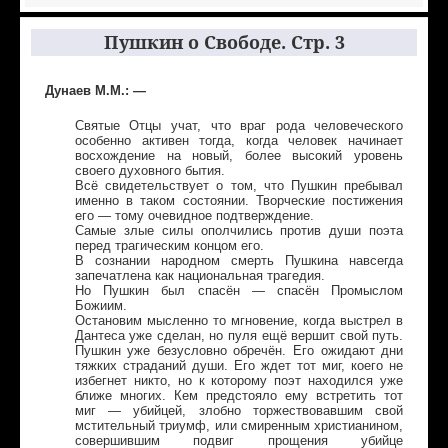
Пушкин о Свободе. Стр. 3
Дунаев М.М.: —
Святые Отцы учат, что враг рода человеческого
особенно активен тогда, когда человек начинает
восхождение на новый, более высокий уровень
своего духовного бытия.
Всё свидетельствует о том, что Пушкин пребывал
именно в таком состоянии. Творческие постижения
его — тому очевидное подтверждение.
Самые злые силы ополчились против души поэта
перед трагическим концом его.
В сознании народном смерть Пушкина навсегда
запечатлена как национальная трагедия.
Но Пушкин был спасён — спасён Промыслом
Божиим.
Остановим мысленно то мгновение, когда выстрел в
Дантеса уже сделан, но пуля ещё вершит свой путь.
Пушкин уже безусловно обречён. Его ожидают дни
тяжких страданий души. Его ждет тот миг, коего не
избегнет никто, но к которому поэт находился уже
ближе многих. Кем предстояло ему встретить тот
миг — убийцей, злобно торжествовавшим свой
мстительный триумф, или смиренным христианином,
совершившим подвиг прощения убийце