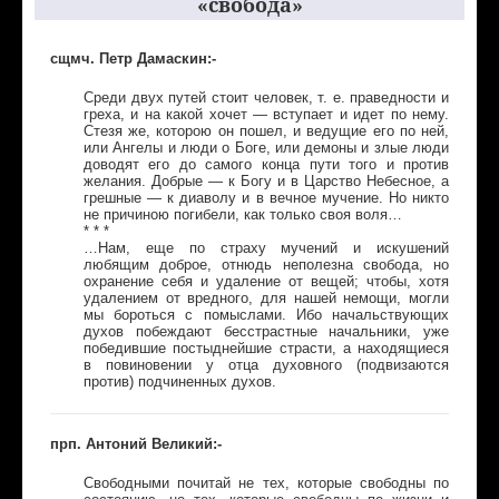
«свобода»
сщмч. Петр Дамаскин:-
Среди двух путей стоит человек, т. е. праведности и
греха, и на какой хочет — вступает и идет по нему.
Стезя же, которою он пошел, и ведущие его по ней,
или Ангелы и люди о Боге, или демоны и злые люди
доводят его до самого конца пути того и против
желания. Добрые — к Богу и в Царство Небесное, а
грешные — к диаволу и в вечное мучение. Но никто
не причиною погибели, как только своя воля…
* * *
…Нам, еще по страху мучений и искушений
любящим доброе, отнюдь неполезна свобода, но
охранение себя и удаление от вещей; чтобы, хотя
удалением от вредного, для нашей немощи, могли
мы бороться с помыслами. Ибо начальствующих
духов побеждают бесстрастные начальники, уже
победившие постыднейшие страсти, а находящиеся
в повиновении у отца духовного (подвизаются
против) подчиненных духов.
прп. Антоний Великий:-
Свободными почитай не тех, которые свободны по