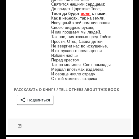
Святится нашими сердцами;
Да придет Царствие Твое,
Твоя да будет
воля
с нами
,
Как в небесах, так на земли.
Насущный хлеб нам ниспошли
Своею щедрою рукою;
И как прощаем мы людей,
Так нас, ничтожных пред Тобою,
Прости, Отец, Своих детей;
Не ввергни нас во искушенье,
И от лукавого прельщенья
Избави нас!..»
Перед крестом
Так он молился. Свет лампады
Мерцал впотьмах издалека,
И сердце чуяло отраду
От той молитвы старика.
РАССКАЗАТЬ О КНИГЕ / TELL OTHERS ABOUT THIS BOOK
Поделиться