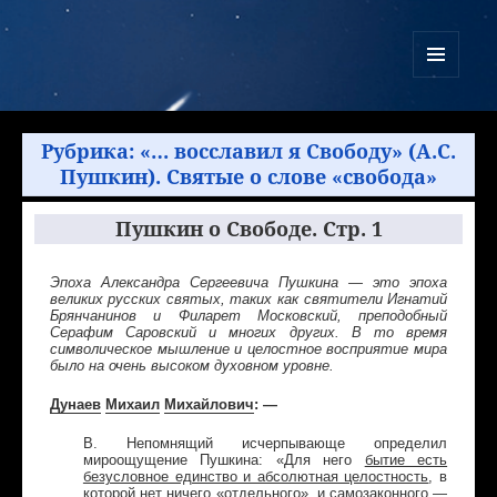
Куликово Поле Армагеддона
МЕНЮ
И
ВИДЖЕТЫ
Рубрика:
«… восславил я Свободу» (А.С.
Пушкин). Святые о слове «свобода»
Пушкин о Свободе. Стр. 1
Эпоха Александра Сергеевича Пушкина — это эпоха
великих русских святых, таких как святители Игнатий
Брянчанинов и Филарет Московский, преподобный
Серафим Саровский и многих других. В то время
символическое мышление и целостное восприятие мира
было на очень высоком духовном уровне.
Дунаев
Михаил
Михайлович
: —
В. Непомнящий исчерпывающе определил
мироощущение Пушкина: «Для него
бытие есть
безусловное единство и абсолютная целостность
, в
которой нет ничего «отдельного», и самозаконного —