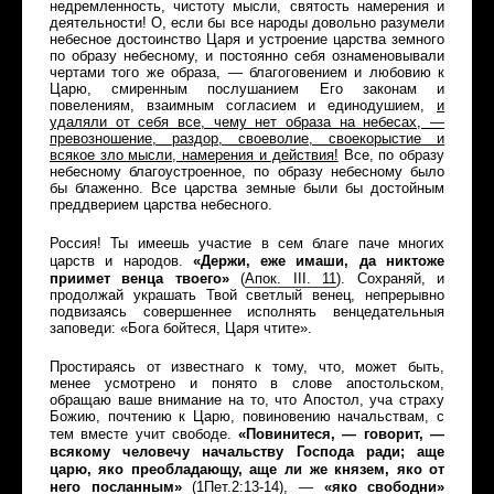
недремленность, чистоту мысли, святость намерения и
деятельности! О, если бы все народы довольно разумели
небесное достоинство Царя и устроение царства земного
по образу небесному, и постоянно себя ознаменовывали
чертами того же образа, — благоговением и любовию к
Царю, смиренным послушанием Его законам и
повелениям, взаимным согласием и единодушием,
и
удаляли от себя все, чему нет образа на небесах, —
превозношение, раздор, своеволие, своекорыстие и
всякое зло мысли, намерения и действия!
Все, по образу
небесному благоустроенное, по образу небесному было
бы блаженно. Все царства земные были бы достойным
преддверием царства небесного.
Россия! Ты имеешь участие в сем благе паче многих
«Держи, еже имаши, да никтоже
царств и народов.
приимет венца твоего»
(
Апок
.
III
. 11
).
Сохраняй, и
продолжай украшать Твой светлый венец, непрерывно
подвизаясь совершеннее исполнять венцедательныя
заповеди: «Бога бойтеся, Царя чтите».
Простираясь от известнаго к тому, что, может быть,
менее усмотрено и понято в слове апостольском,
обращаю ваше внимание на то, что Апостол, уча страху
Божию, почтению к Царю, повиновению начальствам, с
«
Повинитеся
, — говорит, —
тем вместе учит свободе.
всякому человечу начальству Господа ради; аще
царю, яко преобладающу, аще ли же князем, яко от
него посланным»
(
1
Пет
.2:13-14
), —
«яко свободни»