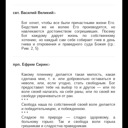
свт. Василий Великий:-
Бог хочет, чтобы все были причастными жизни Его.
Бедствия же не волею Его производятся, но
навлекаются достоинством согрешивших. Посему
Бог каждому дарует жизнь по собственному
хотению; но каждый сам себе собирает гнев в день
гнева и откровения и праведного суда Божия (ср.:
Рим. 2, 5)
прп. Ефрем Сирин:-
Какому пленнику делается такая милость, какая
сделана мне, т. е. или добровольно оставаться в
неволе, или, если угодно, стать свободным. Бог
предоставил тебе на выбор то и другое — или по
воле своей налагать на себя раны, или по своей же
свободе уврачеваться от ран.
* * *
Свобода наша по собственной своей воле делается
и победительницею, и побежденною.
* * *
Сладкое по природе — сладко здоровому, а
больному горько. Так и свобода воли горька
грешникам и сладостна праведникам.