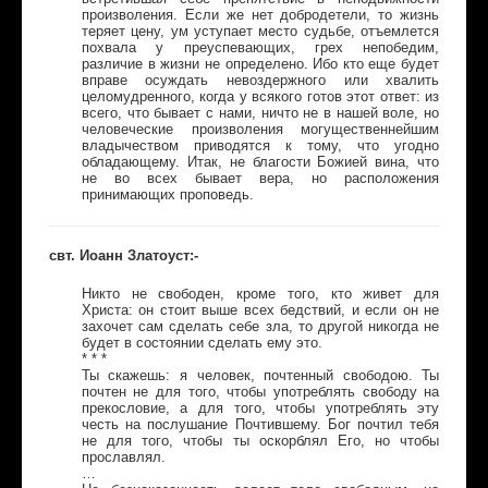
произволения. Если же нет добродетели, то жизнь
теряет цену, ум уступает место судьбе, отъемлется
похвала у преуспевающих, грех непобедим,
различие в жизни не определено. Ибо кто еще будет
вправе осуждать невоздержного или хвалить
целомудренного, когда у всякого готов этот ответ: из
всего, что бывает с нами, ничто не в нашей воле, но
человеческие произволения могущественнейшим
владычеством приводятся к тому, что угодно
обладающему. Итак, не благости Божией вина, что
не во всех бывает вера, но расположения
принимающих проповедь.
свт. Иоанн Златоуст:-
Никто не свободен, кроме того, кто живет для
Христа: он стоит выше всех бедствий, и если он не
захочет сам сделать себе зла, то другой никогда не
будет в состоянии сделать ему это.
* * *
Ты скажешь: я человек, почтенный свободою. Ты
почтен не для того, чтобы употреблять свободу на
прекословие, а для того, чтобы употреблять эту
честь на послушание Почтившему. Бог почтил тебя
не для того, чтобы ты оскорблял Его, но чтобы
прославлял.
…