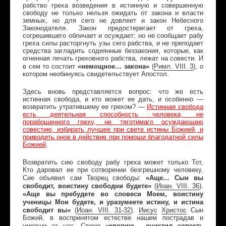
рабство греха возведения в истинную и совершенную
свободу не только нельзя ожидать от закона и власти
земных, но для сего не довлеет и закон Небесного
Законодателя. Закон предостерегает от греха,
согрешившего обличает и осуждает; но не сообщает рабу
греха силы расторгнуть узы сего рабства, и не преподает
средства загладить содеянные беззакония, которые, как
огненная печать греховного рабства, лежат на совести. И
«немощное… закона»
(
Римл
.
VIII
. 3
)
в сем то состоит
, о
котором необинуясь свидетельствует Апостол.
Здесь вновь представляется вопрос: что же есть
истинная свобода, и кто может ее дать, и особенно —
возвратить утратившему ее грехом? —
Истинная свобода
есть деятельная способность человека, не
порабощенного греху, не тяготимаго осуждающею
совестию, избирать лучшее при свете истины Божией, и
приводить оное в действие при помощи благодатной силы
Божией
.
Возвратить сию свободу рабу греха может только Тот,
Кто даровал ее при сотворении безгрешному человеку.
«Аще… Сын вы
Сие объявил сам Творец свободы:
свободит, воистину свободни будете»
(
Иоан
.
VIII
. 36
)
.
«Аще вы пребудете во словеси Моем, воистину
ученицы Мои будете, и уразумеете истину, и истина
свободит вы»
(
Иоан
.
VIII
. 31-32
)
.
Иисус
Христос
Сын
Божий, в воспринятом естестве нашем пострадав и
«кровию… очистил совесть
умерши за нас, Своею