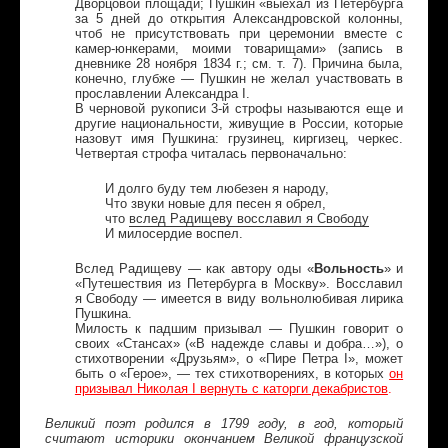
Дворцовой площади; Пушкин «выехал из Петербурга
за 5 дней до открытия Александровской колонны,
чтоб не присутствовать при церемонии вместе с
камер-юнкерами, моими товарищами» (запись в
дневнике 28 ноября 1834 г.; см. т. 7). Причина была,
конечно, глубже — Пушкин не желал участвовать в
прославлении Александра I.
В черновой рукописи 3-й строфы называются еще и
другие национальности, живущие в России, которые
назовут имя Пушкина: грузинец, киргизец, черкес.
Четвертая строфа читалась первоначально:
И долго буду тем любезен я народу,
Что звуки новые для песен я обрел,
что
вслед Радищеву восславил я Свободу
И милосердие воспел.
Вслед Радищеву — как автору оды «
Вольность
» и
«Путешествия из Петербурга в Москву». Восславил
я Свободу — имеется в виду вольнолюбивая лирика
Пушкина.
Милость к падшим призывал — Пушкин говорит о
своих «Стансах» («В надежде славы и добра…»), о
стихотворении «Друзьям», о «Пире Петра I», может
быть о «Герое», — тех стихотворениях, в которых
он
призывал Николая I вернуть с каторги декабристов
.
Великий поэт родился в 1799 году, в год, который
считают историки окончанием Великой французской