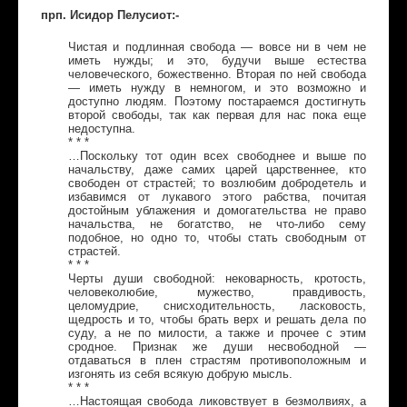
прп. Исидор Пелусиот:-
Чистая и подлинная свобода — вовсе ни в чем не
иметь нужды; и это, будучи выше естества
человеческого, божественно. Вторая по ней свобода
— иметь нужду в немногом, и это возможно и
доступно людям. Поэтому постараемся достигнуть
второй свободы, так как первая для нас пока еще
недоступна.
* * *
…Поскольку тот один всех свободнее и выше по
начальству, даже самих царей царственнее, кто
свободен от страстей; то возлюбим добродетель и
избавимся от лукавого этого рабства, почитая
достойным ублажения и домогательства не право
начальства, не богатство, не что-либо сему
подобное, но одно то, чтобы стать свободным от
страстей.
* * *
Черты души свободной: нековарность, кротость,
человеколюбие, мужество, правдивость,
целомудрие, снисходительность, ласковость,
щедрость и то, чтобы брать верх и решать дела по
суду, а не по милости, а также и прочее с этим
сродное. Признак же души несвободной —
отдаваться в плен страстям противоположным и
изгонять из себя всякую добрую мысль.
* * *
…Настоящая свобода ликовствует в безмолвиях, а