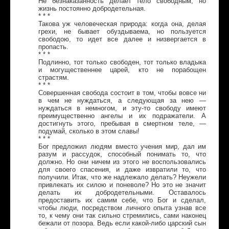
Не безнаказанность делает тело свободным, но
жизнь постоянно добродетельная.
* * *
Такова уж человеческая природа: когда она, делая
грехи, не бывает обуздываема, но пользуется
свободою, то идет все далее и низвергается в
пропасть.
* * *
Подлинно, тот только свободен, тот только владыка
и могущественнее царей, кто не порабощен
страстям.
* * *
Совершенная свобода состоит в том, чтобы вовсе ни
в чем не нуждаться, а следующая за нею —
нуждаться в немногом, и эту-то свободу имеют
преимущественно ангелы и их подражатели. А
достигнуть этого, пребывая в смертном теле, —
подумай, сколько в этом славы!
* * *
Бог предложил людям вместо учения мир, дал им
разум и рассудок, способный понимать то, что
должно. Но они ничем из этого не воспользовались
для своего спасения, и даже извратили то, что
получили. Итак, что же надлежало делать? Неужели
привлекать их силою и поневоле? Но это не значит
делать их добродетельными. Оставалось
предоставить их самим себе, что Бог и сделал,
чтобы люди, посредством личного опыта узнав все
то, к чему они так сильно стремились, сами наконец
бежали от позора. Ведь если какой-либо царский сын