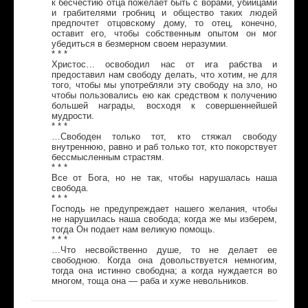
к бесчестию отца пожелает быть с ворами, убийцами
и грабителями гробниц и общество таких людей
предпочтет отцовскому дому, то отец, конечно,
оставит его, чтобы собственным опытом он мог
убедиться в безмерном своем неразумии.
* * *
Христос… освободил нас от ига рабства и
предоставил нам свободу делать, что хотим, не для
того, чтобы мы употребляли эту свободу на зло, но
чтобы пользовались ею как средством к получению
большей награды, восходя к совершеннейшей
мудрости.
* * *
…Свободен только тот, кто стяжал свободу
внутреннюю, равно и раб только тот, кто покорствует
бессмысленным страстям.
* * *
Все от Бога, но не так, чтобы нарушалась наша
свобода.
* * *
Господь не предупреждает нашего желания, чтобы
не нарушилась наша свобода; когда же мы изберем,
тогда Он подает нам великую помощь.
* * *
…Что несвойственно душе, то не делает ее
свободною. Когда она довольствуется немногим,
тогда она истинно свободна; а когда нуждается во
многом, тоща она — раба и хуже невольников.