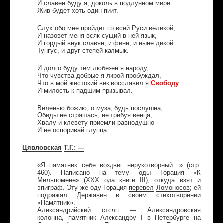
И славен буду я, доколь в подлунном мире
Жив будет хоть один пиит.
Слух обо мне пройдет по всей Руси великой,
И назовет меня всяк сущий в ней язык,
И гордый внук славян, и финн, и ныне дикой
Тунгус, и друг степей калмык.
И долго буду тем любезен я народу,
Что чувства добрые я лирой пробуждал,
Что в мой жестокий век восславил я
Свободу
И милость к падшим призывал.
Веленью божию, о муза, будь послушна,
Обиды не страшась, не требуя венца,
Хвалу и клевету приемли равнодушно
И не оспоривай глупца.
Цявловская
Т
.
Г
.
: —
«Я памятник себе воздвиг нерукотворный…» (стр.
460). Написано на тему оды Горация «К
Мельпомене» (XXX ода книги III), откуда взят и
эпиграф. Эту же оду Горация
перевел
Ломоносов
; ей
подражал Державин в своем стихотворении
«Памятник».
Александрийский столп — Александровская
колонна, памятник Александру I в Петербурге на