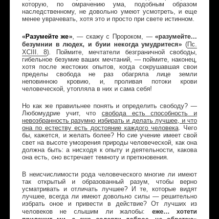
которую, по омрачению ума, подобным образом
наследственному, не довольно умеют усмотреть, и еще
менее уврачевать, хотя это и просто при свете истинном.
«
Разумейте же
»
«разумейте…
, — скажу с Пророком, —
безумнии в людех, и буии некогда умудритеся»
(
Пс
.
XCIII
. 8
)
. Поймите, мечтатели безграничной свободы,
гибельное безумие ваших мечтаний, — поймите, наконец,
хотя после жестоких опытов, когда сокрушавшая свои
пределы свобода не раз обагряла лице земли
неповинною кровию, и, проливая потоки крови
человеческой, утопляла в них и сама себя!
Но как же правильнее понять и определить свободу? —
Любомудрие учит, что
свобода есть способность и
невозбранность разумно избирать и делать лучшее, и что
она по естеству есть достояние каждого человека
. Чего
бы, кажется, и желать более? Но сие учение имеет свой
свет на высоте умозрения природы человеческой, как она
должна быть: а нисходя к опыту и деятельности, какова
она есть, оно встречает темноту и преткновения.
В неисчислимости рода человеческого многие ли имеют
так открытый и образованный разум, чтобы верно
усматривать и отличать лучшее? И те, которые видят
лучшее, всегда ли имеют довольно силы — решительно
избрать оное и привести в действие? От лучших из
еже… хотети
человеков не слышим ли жалобы: