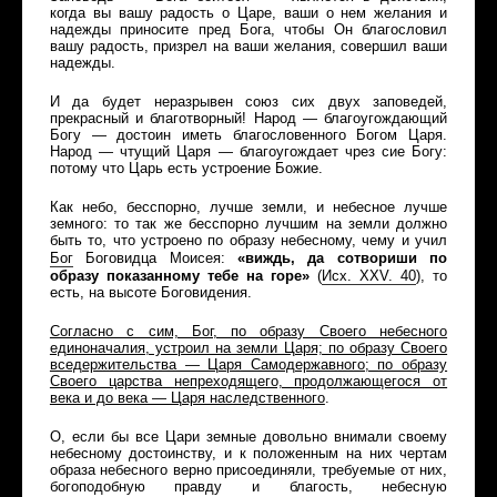
когда вы вашу радость о Царе, ваши о нем желания и
надежды приносите пред Бога, чтобы Он благословил
вашу радость, призрел на ваши желания, совершил ваши
надежды.
И да будет неразрывен союз сих двух заповедей,
прекрасный и благотворный! Народ — благоугождающий
Богу — достоин иметь благословенного Богом Царя.
Народ — чтущий Царя — благоугождает чрез сие Богу:
потому что Царь есть устроение Божие.
Как небо, бесспорно, лучше земли, и небесное лучше
земного: то так же бесспорно лучшим на земли должно
быть то, что устроено по образу небесному, чему и учил
«виждь, да сотвориши по
Бог
Боговидца Моисея:
образу показанному тебе на горе»
(
Исх
.
XXV
. 40
)
, то
есть, на высоте Боговидения.
Согласно с сим, Бог, по образу Своего небесного
единоначалия, устроил на земли Царя; по образу Своего
вседержительства — Царя Самодержавного; по образу
Своего царства непреходящего, продолжающегося от
века и до века — Царя наследственного
.
О, если бы все Цари земные довольно внимали своему
небесному достоинству, и к положенным на них чертам
образа небесного верно присоединяли, требуемые от них,
богоподобную правду и благость, небесную