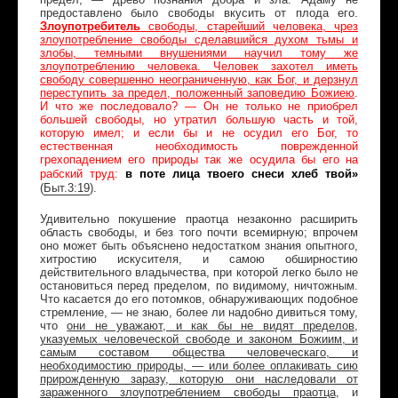
предоставлено было свободы вкусить от плода его.
Злоупотребитель
свободы, старейший человека, чрез
злоупотребление свободы сделавшийся духом тьмы и
злобы, темными внушениями научил тому же
злоупотреблению человека. Человек захотел иметь
свободу совершенно неограниченную, как Бог, и дерзнул
переступить за предел, положенный заповедию Божиею
.
И что же последовало? — Он не только не приобрел
большей свободы, но утратил большую часть и той,
которую имел; и если бы и не осудил его Бог, то
естественная необходимость поврежденной
грехопадением его природы так же осудила бы его на
в поте лица твоего снеси хлеб твой»
рабский труд:
(
Быт
.3:19
)
.
Удивительно покушение праотца незаконно расширить
область свободы, и без того почти всемирную; впрочем
оно может быть объяснено недостатком знания опытного,
хитростию искусителя, и самою обширностию
действительного владычества, при которой легко было не
остановиться перед пределом, по видимому, ничтожным.
Что касается до его потомков, обнаруживающих подобное
стремление, — не знаю, более ли надобно дивиться тому,
что
они не уважают, и как бы не видят пределов,
указуемых человеческой свободе и законом Божиим, и
самым составом общества человеческаго, и
необходимостию природы, — или более оплакивать сию
прирожденную заразу, которую они наследовали от
зараженного злоупотреблением свободы праотца
, и