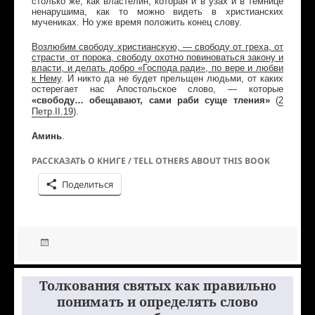
столько же, как властелин, которая и в узах и в темнице
ненарушима, как то можно видеть в христианских
мучениках. Но уже время положить конец слову.
Возлюбим свободу христианскую, — свободу от греха, от
страсти, от порока, свободу охотно повиноваться закону и
власти, и делать добро «Господа ради», по вере и любви
к Нему
. И никто да не будет прельщен людьми, от каких
остерегает нас Апостольское слово, — которые
«свободу… обещавают, сами раби суще тления»
(
2
Петр
.
II
.19
)
.
Аминь
.
РАССКАЗАТЬ О КНИГЕ / TELL OTHERS ABOUT THIS BOOK
Поделиться
Толкования святых как правильно
понимать и определять слово