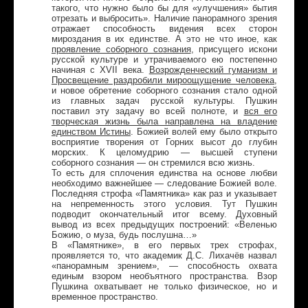
такого, что нужно было бы для «улучшения» бытия
отрезать и выбросить». Наличие панорамного зрения
отражает способность видения всех сторон
мироздания в их единстве. А это не что иное, как
проявление соборного сознания
, присущего искони
русской культуре и утрачиваемого ею постепенно
начиная с XVII века.
Возрожденческий гуманизм и
Просвещение раздробили мироощущение человека
,
и новое обретение соборного сознания стало одной
из главных задач русской культуры. Пушкин
поставил эту задачу во всей полноте, и
вся его
творческая жизнь была направлена на владение
единством Истины
. Божией волей ему было открыто
восприятие творения от Горних высот до глубин
морских. К целомудрию — высшей ступени
соборного сознания — он стремился всю жизнь.
То есть для сплочения единства на основе любви
необходимо важнейшее — следование Божией воле.
Последняя строфа «Памятника» как раз и указывает
на непременность этого условия. Тут Пушкин
подводит окончательный итог всему. Духовный
вывод из всех предыдущих построений: «Веленью
Божию, о муза, будь послушна…»
В «Памятнике», в его первых трех строфах,
проявляется то, что академик Д.С. Лихачёв назвал
«панорамным зрением», — способность охвата
единым взором необъятного пространства. Взор
Пушкина охватывает не только физическое, но и
временное пространство.