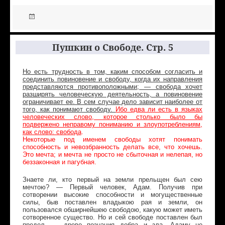
Пушкин о Свободе. Стр. 5
Но есть трудность в том, каким способом согласить и
соединить повиновение и свободу, когда их направления
представляются противоположными; — свобода хочет
разширять человеческую деятельность, а повиновение
ограничивает ее. В сем случае дело зависит наиболее от
того, как понимают свободу.
Ибо едва ли есть в языках
человеческих слово, которое столько было бы
подвержено неправому пониманию и злоупотреблениям,
как слово: свобода
.
Некоторые под именем свободы хотят понимать
способность и невозбранность делать все, что хочешь.
Это мечта; и мечта не просто не сбыточная и нелепая, но
беззаконная и пагубная.
Знаете ли, кто первый на земли прельщен был сею
мечтою? — Первый человек, Адам. Получив при
сотворении высокие способности и могущественные
силы, быв поставлен владыкою рая и земли, он
пользовался обширнейшею свободою, какую может иметь
сотворенное существо. Но и сей свободе поставлен был
предел, — древо познания добра и зла. Адаму не