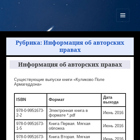
Куликово Поле Армагеддона
МЕНЮ
И
ВИДЖЕТЫ
Рубрика:
Информация об авторских
правах
Информация об авторских правах
Существующие выпуски книги «Куликово Поле
Армагеддона»
Дата
ISBN
Формат
выхода
978-0-9951673-
Электронная книга в
Июнь 2016
2-2
формате *.
pdf
978-0-9951673-
Книга Первая. Мягкая
Июнь 2016
1-5
обложка
978-0-9951673-
Книга Вторая. Мягкая
Июнь 2016