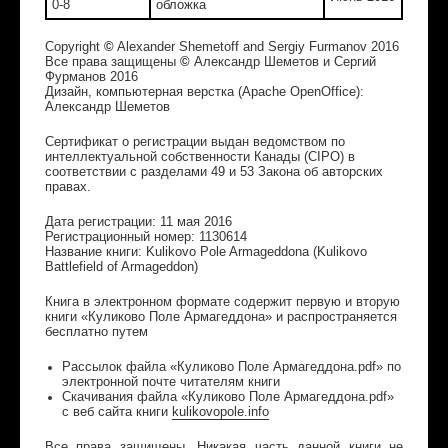
0-8
обложка
Copyright
©
Alexander Shemetoff and Sergiy Furmanov 2016
Все права защищены
©
Александр Шеметов и Сергий
Фурманов 2016
Дизайн, компьютерная верстка (Apache OpenOffice):
Александр Шеметов
Сертификат о регистрации выдан ведомством по
интеллектуальной собственности Канады (CIPO) в
соответствии с разделами 49 и 53 Закона об авторских
правах.
Дата регистрации: 11 мая 2016
Регистрационный номер: 1130614
Название книги: Kulikovo Pole Armageddona (Kulikovo
Battlefield of Armageddon)
Книга в электронном формате содержит первую и вторую
книги «Куликово Поле Армагеддона» и распространяется
бесплатно путем
Рассылок файла «Куликово Поле Армагеддона.
pdf
» по
электронной почте читателям книги
Скачивания файла «Куликово Поле Армагеддона.
pdf
»
с веб сайта книги
kulikovopole.info
Все права защищены. Никакая часть данной книги не