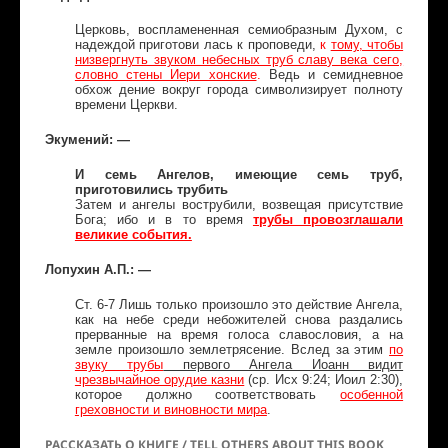
Церковь, воспламененная семиобразным Духом, с
надеждой приготови лась к проповеди,
к
тому, чтобы
низвергнуть звуком небесных труб славу века сего,
словно стены Иери хонские
.
Ведь и семидневное
обхож дение вокруг города символизирует полноту
времени Церкви.
Экумений: —
И семь Ангелов, имеющие семь труб,
приготовились трубить
Затем и ангелы вострубили, возвещая присутствие
Бога; ибо и в то время
трубы провозглашали
великие события.
Лопухин А.П.: —
Ст. 6-7 Лишь только произошло это действие Ангела,
как на небе среди небожителей снова раздались
прерванные на время голоса славословия, а на
земле произошло землетрясение. Вслед за этим
по
звуку трубы
первого Ангела Иоанн видит
чрезвычайное орудие казни
(ср. Исх 9:24; Иоил 2:30),
которое должно соответствовать
особенной
греховности и виновности мира
.
РАССКАЗАТЬ О КНИГЕ / TELL OTHERS ABOUT THIS BOOK