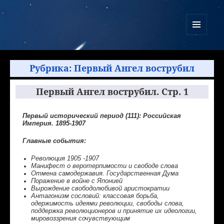
Куликово Поле Армагеддона
МЕНЮ
И
ВИДЖЕТЫ
Рубрика:
Первый Ангел вострубил
Первый Ангел вострубил. Стр. 1
Первый исторический период (111): Российская
Империя. 1895-1907
Главные события:
Революция 1905 -1907
Манифест о веротерпимости и свободе слова
Отмена самодержавия. Государственная Дума
Поражение в войне с Японией
Вырождение свободолюбивой аристократии
Антагонизм сословий: классовая борьба,
одержимость идеями революции, свободы слова,
поддержка революционеров и принятие их идеологии,
мировоззрения сочувствующим