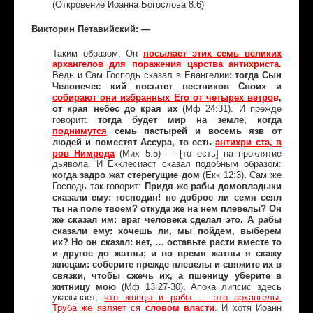
(Откровение Иоанна Богослова 8:6)
Викторин Петавийский: —
Таким образом, Он
посылает этих семь великих
архангелов для поражения царства антихриста
.
: тогда Сын
Ведь и Сам Господь сказал в Евангелии
Человечес кий посытет вестников Своих и
собирают они избранных Его от четырех ветро
в
,
от края небес до края их
(Мф 24:31)
. И прежде
тогда будет мир на земле, когда
говорит:
поднимутся
семь пастырей и восемь язв от
людей и поместят Ассура, то есть
антихри ста, в
ров Нимрода
(Мих 5:5)
— [то есть] на проклятие
дьявола. И Екклесиаст сказал подобным образом:
когда задро жат стерегущие дом
(Екк 12:3)
.
Сам же
Придя же рабы домовладыки
Господь так говорит:
сказали ему: господин! не доброе ли семя сеял
ты на поле твоем? откуда же на нем плевелы? Он
же сказал им: враг человека сделал это. А рабы
сказали ему: хочешь ли, мы пойдем, выберем
их? Но он сказал: нет, … оставьте расти вместе то
и другое до жатвы; и во время жатвы я скажу
жнецам: соберите прежде плевелы и свяжите их в
связки, чтобы сжечь их, а пшеницу уберите в
житницу мою
(Мф 13:27-30)
.
Апока липсис здесь
указывает,
что жнецы и рабы — это архангелы.
Труба же являет ся
словом власти
. И хотя Иоанн