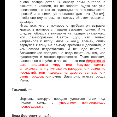
снова возвращается [к образу семи ангелов в
сюжете] с чашами, он не говорит, будто это уже
произошло; но так как однажды то, что собирается
произойти с ними, установлено для них [Богом],
чтобы оно случилось, то поэтому об этом говорится
дважды.
Итак, все, что в примере с трубами он выразил
кратко, в примере с чашами выразил полнее. И не
следует обращать внимание на порядок сказанного,
ибо семиобразный Святой Дух, как только
направился к итогу [мира] и концу времен, опять
вернулся к тому же самому времени и дополнил, о
чем сказал недостаточно. И не надо искать в
Апокалипсисе порядка,
но надо искать смысл
,
ибо
существует и ложное пророчество. Таким образом,
написанное о трубах и чашах — это или
бедствия от
ран, посланных миру, или безумие самого
антихриста, или уничтожение народов, или различие
несчастий, или надежда на царство святых, или
руины городов
,
или руины Вавилона, то есть города
Рима.
Тиконий: —
Церковь, которую нередко удостове ряли под
числом семь,
с упованием приготовилась
проповедовать
.
Беда Достопочтенный: —