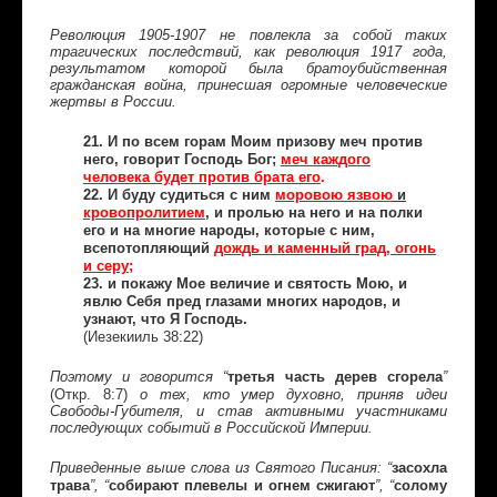
Революция 1905-1907 не повлекла за собой таких
трагических последствий, как революция 1917 года,
результатом которой была братоубийственная
гражданская война, принесшая огромные человеческие
жертвы в России.
21. И по всем горам Моим призову меч против
него, говорит Господь Бог;
меч каждого
человека будет против брата его
.
22. И буду судиться с ним
моровою язвою
и
кровопролитием
, и пролью на него и на полки
его и на многие народы, которые с ним,
всепотопляющий
дождь и каменный град, огонь
и серу
;
23. и покажу Мое величие и святость Мою, и
явлю Себя пред глазами многих народов, и
узнают, что Я Господь.
(Иезекииль 38:22)
третья часть дерев сгорела
Поэтому и говорится “
”
(Откр. 8:7)
о тех, кто умер духовно, приняв идеи
Свободы-Губителя, и став активными участниками
последующих событий в Российской Империи.
засохла
Приведенные выше слова из Святого Писания: “
трава
собирают плевелы и огнем сжигают
солому
”, “
”, “