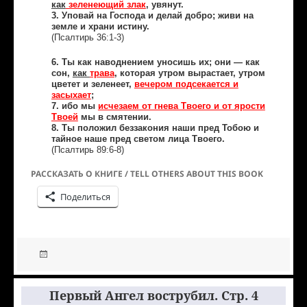
как
зеленеющий злак
, увянут.
3. Уповай на Господа и делай добро; живи на
земле и храни истину.
(Псалтирь 36:1-3)
6. Ты как наводнением уносишь их; они — как
сон,
как
трава
, которая утром вырастает, утром
цветет и зеленеет,
вечером подсекается и
засыхает
;
7. ибо мы
исчезаем от гнева Твоего и от ярости
Твоей
мы в смятении.
8. Ты положил беззакония наши пред Тобою и
тайное наше пред светом лица Твоего.
(Псалтирь 89:6-8)
РАССКАЗАТЬ О КНИГЕ / TELL OTHERS ABOUT THIS BOOK
Поделиться
Первый Ангел вострубил. Стр. 4