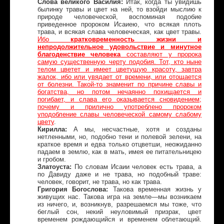
Слова великого Василия:
Итак, когда ты увидишь
былинку травы и цвет на ней, то взойди мыслию к
природе человеческой, воспоминая подобие
приведенное пророком Исаиею, что всякая плоть
трава, и всякая слава человеческая, как цвет травы.
Ибо
кратковременность жизни и
непродолжительное удовольствие и минутное
благоденствие человека
составляют у пророка
самую существенную черту подобия. Тот, кто ныне
телом цветет и имеет цветущую красоту, завтра
жалок, ибо или увядает от времени, или отощается
от болезни. Такой-то знаменит по причине славы и
богатства, но потом нечаянно похищается и
погибает, и слава его оказывается сновидением;
почему и прилично употреблено пророком
уподобление славы человеческой самому слабому
цвету
.
Кирилла:
А мы, несчастные, хотя и созданы
нетленными, но, подобно тени и полевой зелени, на
краткое время и едва только отцветши, неожиданно
падаем в землю, как в мать, имея ее питательницею
и гробом.
Златоуста:
По словам Исаии человек есть трава, а
по Давиду даже и не трава, но подобный траве:
человек, говорит, не трава, но как трава.
Григория Богослова:
Такова временная жизнь у
живущих нас. Такова игра на земле—мы возникаем
из ничего, и, возникнув, разрешаемся мы тоже, что
беглый сон, некий неуловимый призрак, цвет
временем рождающийся и временем облетающий.