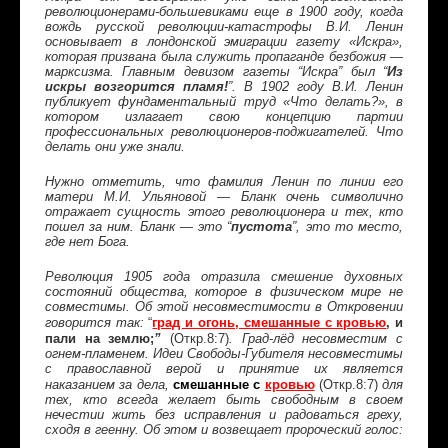
революционерами-большевиками еще в 1900 году, когда
вождь русской революции-катастрофы В.И. Ленин
основывает в лондонской эмиграции газету «Искра»,
которая призвана была служить пропаганде безбожия —
марксизма. Главным девизом газеты “Искра” был “
Из
искры возгорится пламя!
”. В 1902 году В.И. Ленин
публикует фундаментальный труд «Что делать?», в
котором излагает свою концепцию партии
профессиональных революционеров-поджигателей. Что
делать они уже знали.
Нужно отметить, что фамилия Ленин по линии его
матери М.И. Ульяновой — Бланк очень символично
отражает сущность этого революционера и тех, кто
пошел за ним. Бланк — это “
пустота
”, это то место,
где нет Бога.
Революция 1905 года отразила смешение духовных
состояний общества, которое в физическом мире не
совместимы. Об этой несовместимости в Откровении
град и огонь, смешанные с кровью
, и
говорится так:
“
пали на землю;
(Откр.8:7)
”
. Град-лёд несовместим с
огнем-пламенем. Идеи Свободы-Губителя несовместимы
с православной верой и принятие их является
смешанные с
кровью
(Откр.8:7)
наказанием за
дела,
для
тех, кто всегда желает быть свободным в своем
нечестии жить без исправления и радоваться греху,
сходя в геенну. Об этом и возвещает пророческий голос: