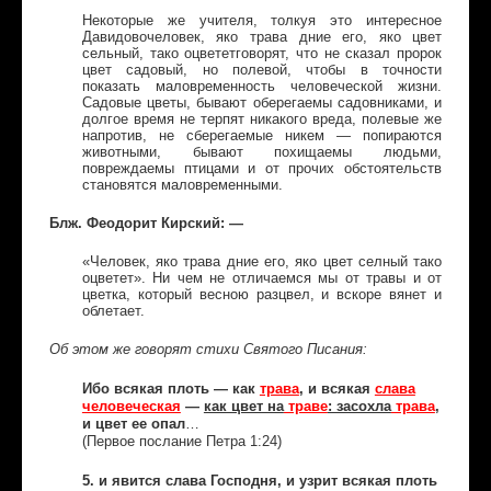
Некоторые же учителя, толкуя это интересное
Давидовочеловек, яко трава дние его, яко цвет
сельный, тако оцвететговорят, что не сказал пророк
цвет садовый, но полевой, чтобы в точности
показать маловременность человеческой жизни.
Садовые цветы, бывают оберегаемы садовниками, и
долгое время не терпят никакого вреда, полевые же
напротив, не сберегаемые никем — попираются
животными, бывают похищаемы людьми,
повреждаемы птицами и от прочих обстоятельств
становятся маловременными.
Блж. Феодорит Кирский: —
«Человек, яко трава дние его, яко цвет селный тако
оцветет». Ни чем не отличаемся мы от травы и от
цветка, который весною разцвел, и вскоре вянет и
облетает.
Об этом же говорят стихи Святого Писания:
Ибо всякая плоть — как
трава
, и всякая
слава
человеческая
—
как цвет на
траве
: засохла
трава
,
и цвет ее опал
…
(Первое послание Петра 1:24)
5. и явится слава Господня, и узрит всякая плоть