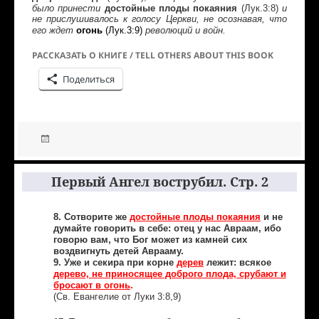
достойные плоды покаяния
(Лук.3:8)
было принести
и
не прислушивалось к голосу Церкви, не осознавая, что
огонь
(Лук.3:9)
его ждет
революций и войн.
РАССКАЗАТЬ О КНИГЕ / TELL OTHERS ABOUT THIS BOOK
Поделиться
Первый Ангел вострубил. Стр. 2
8. Сотворите же
достойные плоды покаяния
и не
думайте говорить в себе: отец у нас Авраам, ибо
говорю вам, что Бог может из камней сих
воздвигнуть детей Аврааму.
9. Уже и секира при корне
дерев
лежит: всякое
дерево, не приносящее доброго плода, срубают и
бросают в огонь
.
(Св. Евангелие от Луки 3:8,9)