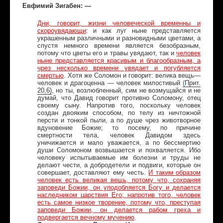
Евфимий Зигабен: —
Дни, говорит, жизни человеческой временны и
скороувядающи
: и как луг ныне представляется
украшенным различными и разновидными цветами, а
спустя немного времени является безобразным,
потому что цветы его и травы увядают, так и
человек
ныне представляется красивым и благообразным, а
чрез несколько времени увядает и погубляется
смертью
. Хотя же Соломон и говорит: велика вещь—
человек и драгоценна — человек милостивый
(
Прит
.
20,6)
, но ты, возлюбленный, сим не возмущайся и не
думай, что Давид говорит противно Соломону, отец
своему сыну. Напротив того, поскольку человек
создан двояким способом, по телу из ничтожной
персти и тонкой пыли, а по душе чрез животворное
вдуновение Божие; то посему, по причине
смертности тела, человек Давидом здесь
уничижается и мало уважается, а по бессмертию
души Соломоном возвышается и похваляется. Ибо
человеку испытываемые им болезни и труды не
делают чести, а добродетели и подвиги, которые он
совершает, доставляют ему честь.
И таким образом
человек есть великая вещь, потому что, сохраняя
заповеди Божии, он уподобляется Богу и делается
наследником царствия Его; напротив того, человек
есть самое низкое творение, потому что, преступая
заповеди Божии, он делается рабом грехa и
подвергается вечному мучению
.