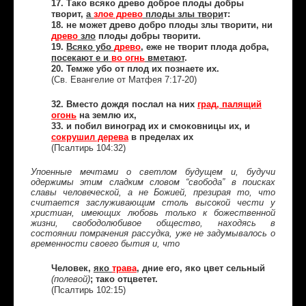
17. Тако всяко древо доброе плоды добры
творит,
а
злое древо
плоды злы твори
т:
18. не может древо добро плоды злы творити, ни
древо
зло
плоды добры творити.
19.
Всяко убо
древо
, еже не творит плода добра,
посекают е и
во огнь
вметают
.
20. Темже убо от плод их познаете их.
(Св. Евангелие от Матфея 7:17-20)
32. Вместо дождя послал на них
град, палящий
огонь
на землю их,
33. и побил виноград их и смоковницы их, и
сокрушил дерева
в пределах их
(Псалтирь 104:32)
Упоенные мечтами о светлом будущем и, будучи
одержимы этим сладким словом “свобода” в поисках
славы человеческой, а не Божией, презирая то, что
считается заслуживающим столь высокой чести у
христиан, имеющих любовь только к божественной
жизни, свободолюбивое общество, находясь в
состоянии помрачения рассудка, уже не задумывалось о
временности своего бытия и, что
Человек,
яко
трава
, дние его, яко цвет сельный
; тако отцветет.
(полевой)
(Псалтирь 102:15)