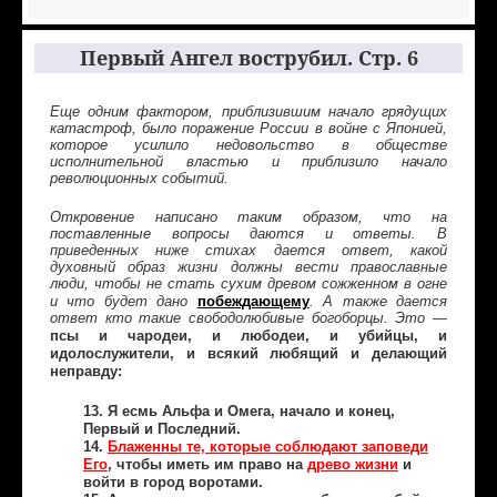
Первый Ангел вострубил. Стр. 6
Еще одним фактором, приблизившим начало грядущих
катастроф, было поражение России в войне с Японией,
которое усилило недовольство в обществе
исполнительной властью и приблизило начало
революционных событий.
Откровение написано таким образом, что на
поставленные вопросы даются и ответы. В
приведенных ниже стихах дается ответ, какой
духовный образ жизни должны вести православные
люди, чтобы не стать сухим древом сожженном в огне
побеждающему
и что будет дано
. А также дается
ответ кто такие свободолюбивые богоборцы. Это —
псы и чародеи, и любодеи, и убийцы, и
идолослужители, и всякий любящий и делающий
неправду:
13. Я есмь Альфа и Омега, начало и конец,
Первый и Последний.
14.
Блаженны те, которые соблюдают заповеди
Его
, чтобы иметь им право на
древо жизни
и
войти в город воротами.