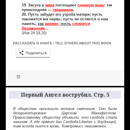
19. Засуха и
жара
поглощают
снежную воду
: так
преисподняя —
грешников
.
20. Пусть забудет его утроба матери; пусть
лакомится им червь; пусть не остается о нем
память;
как
дерево,
пусть
сломится
беззаконник
…
(Иов 24:19,20)
РАССКАЗАТЬ О КНИГЕ / TELL OTHERS ABOUT THIS BOOK
Поделиться
Первый Ангел вострубил. Стр. 5
В обществе произошло великое смятение. Оно было
дезориентировано Царским Манифестом.
Православному обществу объявили, что свобода стала
законом. А где правит бал Свобода-Libertas с блудницей,
там всегда льется кровь. Компромисс невозможен.