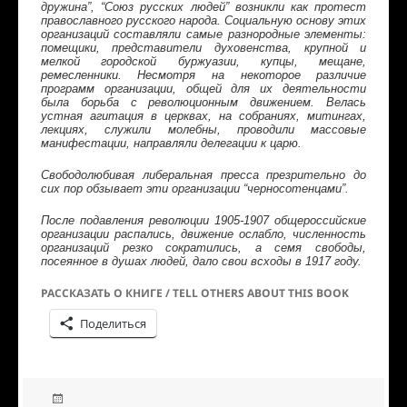
дружина”, “Союз русских людей” возникли как протест
православного русского народа. Социальную основу этих
организаций составляли самые разнородные элементы:
помещики, представители духовенства, крупной и
мелкой городской буржуазии, купцы, мещане,
ремесленники. Несмотря на некоторое различие
программ организации, общей для их деятельности
была борьба с революционным движением. Велась
устная агитация в церквах, на собраниях, митингах,
лекциях, служили молебны, проводили массовые
манифестации, направляли делегации к царю.
Свободолюбивая либеральная пресса презрительно до
сих пор обзывает эти организации “черносотенцами”.
После подавления революции 1905-1907 общероссийские
организации распались, движение ослабло, численность
организаций резко сократились, а семя свободы,
посеянное в душах людей, дало свои всходы в 1917 году.
РАССКАЗАТЬ О КНИГЕ / TELL OTHERS ABOUT THIS BOOK
Поделиться