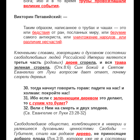
Бога; ибо и в то время
трубы провозглашали
.
великие события
Викторин Петавийский: —
Таким образом, написанное о трубах и чашах — это
или
бедствия
от ран, посланных миру, или
безумие
самого антихриста, или
уничтожение народов, или
различие несчастий
.
Ключевыми словами, говорящими о духовном состоянии
свободолюбивых людей Российской Империи являются
третья часть
дерев
сгорела
, и вся
трава
(родовых)
зеленая сгорела
(Отк.8:6)
.
Сын Божий в Святом
Евангелии от Луки вопросом дает ответ, почему
сгорели деревья.
30. тогда начнут говорить горам:
падите на нас! и
холмам: покройте нас!
31. Ибо если с
зеленеющим деревом
это делают,
то
с сухим что будет
?
32. Вели с Ним на смерть и двух злодеев.
(Св. Евангелие от Луки 23:28-32)
Свободолюбивое общество, колеблющееся в неверии и
увлекшееся духовными ценностями Свободы —
дерево
, не приносящее
Губителя, стало как родовое
доброго плода
(Лук.3:9),
которое уже не в состоянии