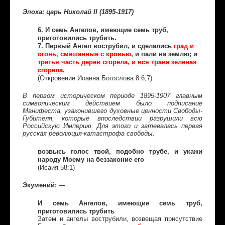
Эпоха: царь Николай
II (1895-1917)
6. И семь Ангелов, имеющие семь труб,
приготовились трубить.
7. Первый Ангел вострубил, и сделались
град и
огонь, смешанные с кровью
, и пали на землю; и
третья часть дерев сгорела, и вся трава зеленая
сгорела
.
(Откровение Иоанна Богослова 8:6,7)
В первом историческом периоде 1895-1907 главным
символическим действием было подписание
Манифеста, узаконившего духовные ценности Свободы-
Губителя, которые впоследствии разрушили всю
Российскую Империю. Для этого и затевалась первая
русская революция-катастрофа свободы.
возвысь голос твой, подобно трубе, и укажи
народу Моему на беззаконие его
(Исаия 58:1)
Экумений: —
И семь Ангелов, имеющие семь труб,
приготовились трубить
Затем и ангелы вострубили, возвещая присутствие