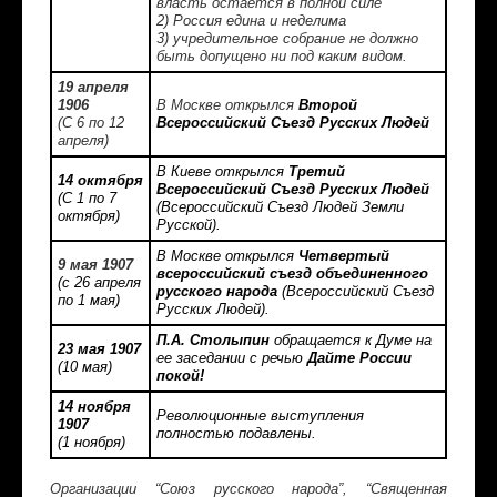
власть остается в полной силе
2) Россия едина и неделима
3) учредительное собрание не должно
быть допущено ни под каким видом.
19 апреля
1906
В Москве открылся
Второй
(С 6 по 12
Всероссийский Съезд Русских Людей
апреля)
В Киеве открылся
Третий
14 октября
Всероссийский Съезд Русских Людей
(С 1 по 7
(Всероссийский Съезд Людей Земли
октября)
Русской).
В Москве открылся
Четвертый
9 мая 1907
всероссийский съезд объединенного
(с 26 апреля
русского народа
(Всероссийский Съезд
по 1 мая)
Русских Людей).
П.А. Столыпин
обращается к Думе на
23 мая 1907
ее заседании с речью
Дайте России
(10 мая)
покой!
14 ноября
Революционные выступления
1907
полностью подавлены.
(1 ноября)
Организации “Союз русского народа”, “Священная