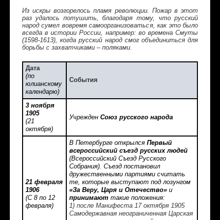
Из искры возгорелось пламя революции. Пожар в этот
раз удалось потушить, благодаря тому, что русский
народ сумел вовремя самоорганизоваться, как это было
всегда в истории России, например: во времена Смуты
(1598-1613), когда русский народ смог объединиться для
борьбы с захватчиками – поляками.
Дата
(по
События
юлианскому
календарю)
3 ноября
1905
Учрежден
Союз русского народа
(21
октября)
В Петербурге открылся
Первый
всероссийский съезд русских людей
(Всероссийский Съезд Русского
Собрания). Съезд постановил
дружественными партиями считать
21 февраля
те, которые выступают под лозунгом
1906
«За Веру, Царя и Отечество»
и
(С 8 по 12
принимают
такие положения:
февраля)
1) после Манифеста 17 октября 1905
Самодержавная неограниченная Царская