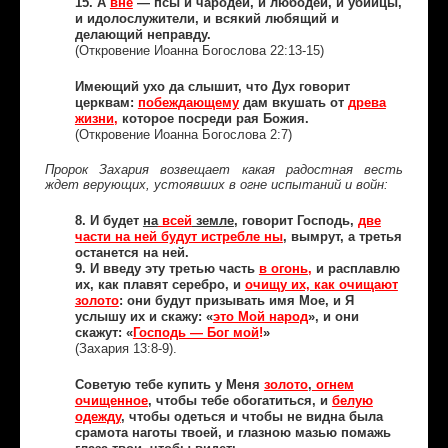
15. А
вне
— псы и чародеи, и любодеи, и убийцы,
и идолослужители, и всякий любящий и
делающий неправду.
(Откровение Иоанна Богослова 22:13-15)
Имеющий ухо да слышит, что Дух говорит
церквам:
побеждающему
дам вкушать от
древа
жизни
,
которое посреди рая Божия.
(Откровение Иоанна Богослова 2:7)
Пророк Захария возвещает какая радостная весть
ждет верующих, устоявших в огне испытаний и войн:
8. И будет
на
всей
земле
, говорит Господь,
две
части на ней будут истребле ны
, вымрут, а третья
останется на ней.
9. И введу эту третью часть
в огонь
,
и расплавлю
их, как плавят серебро, и
очищу их, как очищают
золото
: они будут призывать имя Мое, и Я
услышу их и скажу: «
это Мой народ
», и они
скажут: «
Господь — Бог мой
!
»
(Захария 13:8-9).
Советую тебе купить у Меня
золото
,
огнем
очищенное
, чтобы тебе обогатиться, и
белую
одежду
, чтобы одеться и чтобы не видна была
срамота наготы твоей, и глазною мазью помажь