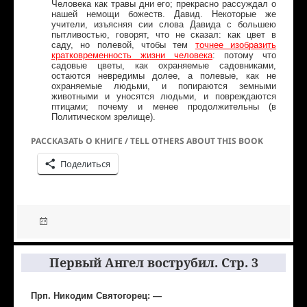
Человека как травы дни его; прекрасно рассуждал о
нашей немощи божеств. Давид. Некоторые же
учители, изъясняя сии слова Давида с большею
пытливостью, говорят, что не сказал: как цвет в
саду, но полевой, чтобы тем
точнее изобразить
кратковременность жизни человека
: потому что
садовые цветы, как охраняемые садовниками,
остаются невредимы долее, а полевые, как не
охраняемые людьми, и попираются земными
животными и уносятся людьми, и повреждаются
птицами; почему и менее продолжительны (в
Политическом зрелище).
РАССКАЗАТЬ О КНИГЕ / TELL OTHERS ABOUT THIS BOOK
Поделиться
Первый Ангел вострубил. Стр. 3
Прп. Никодим Святогорец: —