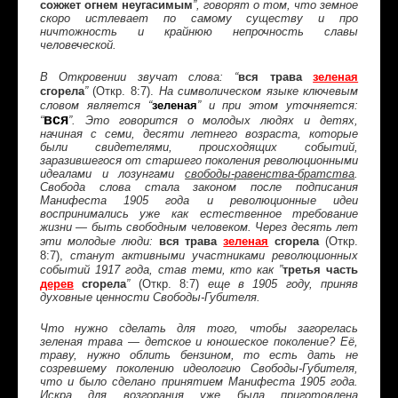
сожжет огнем неугасимым
”, говорят о том, что земное
скоро истлевает по самому существу и про
ничтожность и крайнюю непрочность славы
человеческой.
вся
трава
зеленая
В Откровении звучат слова: “
сгорела
(Откр. 8:7).
”
На символическом языке ключевым
зеленая
словом является “
” и при этом уточняется:
вся
“
”. Это говорится о молодых людях и детях,
начиная с семи, десяти летнего возраста, которые
были свидетелями, происходящих событий,
заразившегося от старшего поколения революционными
идеалами и лозунгами
свободы-равенства-братства
.
Свобода слова стала законом после подписания
Манифеста 1905 года и революционные идеи
воспринимались уже как естественное требование
жизни — быть свободным человеком. Через десять лет
вся трава
зеленая
сгорела
(Откр.
эти молодые люди:
8:7),
станут активными участниками революционных
третья часть
событий 1917 года, став теми, кто как ”
дерев
сгорела
(Откр. 8:7)
”
еще в 1905 году, приняв
духовные ценности Свободы-Губителя.
Что нужно сделать для того, чтобы загорелась
зеленая трава — детское и юношеское поколение? Её,
траву, нужно облить бензином, то есть дать не
созревшему поколению идеологию Свободы-Губителя,
что и было сделано принятием Манифеста 1905 года.
Искра для возгорания уже была приготовлена