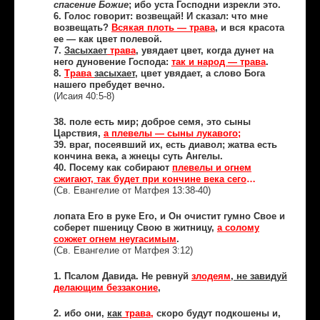
спасение Божие
; ибо уста Господни изрекли это.
6. Голос говорит: возвещай! И сказал: что мне
возвещать?
Всякая плоть — трава
, и вся красота
ее — как цвет полевой.
7.
Засыхает
трава
, увядает цвет, когда дунет на
него дуновение Господа:
так и народ — трава
.
8.
Трава
засыхает
, цвет увядает, а слово Бога
нашего пребудет вечно.
(Исаия 40:5-8)
38. поле есть мир; доброе семя, это сыны
Царствия,
а плевелы — сыны лукавого
;
39. враг, посеявший их, есть диавол; жатва есть
кончина века, а жнецы суть Ангелы.
40. Посему как собирают
плевелы и огнем
сжигают, так будет при кончине века сего
…
(Св. Евангелие от Матфея 13:38-40)
лопата Его в руке Его, и Он очистит гумно Свое и
соберет пшеницу Свою в житницу,
а солому
сожжет огнем неугасимым
.
(Св. Евангелие от Матфея 3:12)
1. Псалом Давида. Не ревнуй
злодеям
, не завидуй
делающим беззаконие
,
2. ибо они,
как
трава
,
скоро будут подкошены и,