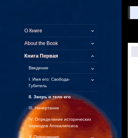
Куликово Поле
Толкование символических
О Книге
Армагеддона
смыслов стихов Откровения
About the Book
Книга Первая
Введение
I. Имя его: Свобода-
Губитель
II. Зверь и тело его
III. Начертание
IV. Определение исторических
периодов Апокалипсиса
V. Приложение