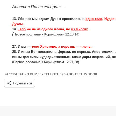
Апостол Павел говорил: —
13. Ибо все мы одним Духом крестились в
одно тело
, Иудеи
Духом.
14.
Тело
же не из одного члена, но
из многих
.
(
Первое послание к Коринфянам 12:13,14)
27. И вы —
тело Христово
, а порознь — члены.
28. И иных Бог поставил в Церкви, во-первых, Апостолами, 
иным дал силы чудодейственные, также дары исцелений, вс
(Первое послание к Коринфянам 12:27,28)
РАССКАЗАТЬ О КНИГЕ / TELL OTHERS ABOUT THIS BOOK
Поделиться