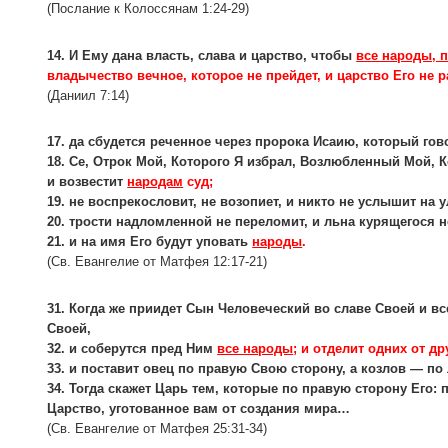
(Послание к Колоссянам 1:24-29)
14. И Ему дана власть, слава и царство, чтобы
все народы, 
владычество вечное, которое не прейдет, и царство Его не 
(Даниил 7:14)
17. да сбудется реченное через пророка Исаию, который гов
18. Се, Отрок Мой, Которого Я избрал, Возлюбленный Мой, 
и возвестит
народам
суд;
19. не воспрекословит, не возопиет, и никто не услышит на у
20. трости надломленной не переломит, и льна курящегося не
21. и на имя Его будут уповать
народы
.
(Св. Евангелие от Матфея 12:17-21)
31. Когда же приидет Сын Человеческий во славе Своей и вс
Своей,
32. и соберутся пред Ним
все народы
; и отделит одних от д
33. и поставит овец по правую Свою сторону, а козлов — по
34. Тогда скажет Царь тем, которые по правую сторону Его:
Царство, уготованное вам от создания мира…
(Св. Евангелие от Матфея 25:31-34)