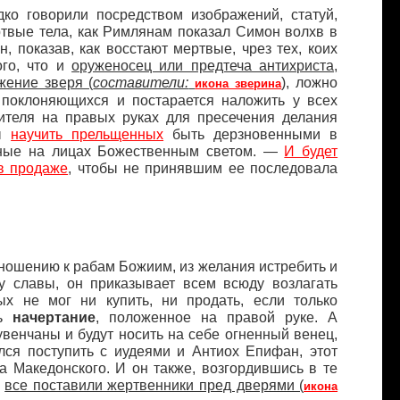
ко говорили посредством изображений, статуй,
ертвые тела, как Римлянам показал Симон волхв в
, показав, как восстают мертвые, чрез тех, коих
ого, что и
оруженосец или предтеча антихриста,
ение зверя (
составители:
), ложно
икона зверина
 поклоняющихся и постарается наложить у всех
тителя на правых руках для пресечения делания
бы
научить прельщенных
быть дерзновенными в
нные на лицах Божественным светом. —
И будет
 в продаже
, чтобы не принявшим ее последовала
ношению к рабам Божиим, из желания истребить и
му славы, он приказывает всем всюду возлагать
ых не мог ни купить, ни продать, если только
ть
начертание
, положенное на правой руке. А
 увенчаны и будут носить на себе огненный венец,
ился поступить с иудеями и Антиох Епифан, этот
а Македонского. И он также, возгордившись в те
ы
все поставили жертвенники пред дверями (
икона