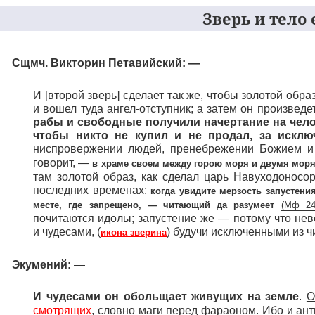
Зверь и тело е
Сщмч. Викторин Петавийский: —
И [второй зверь] сделает так же, чтобы золотой об
и вошел туда ангел-отступник; а затем он произведе
рабы и свободные получили начертание на чело
чтобы никто не купил и не продал, за исклю
ниспровержении людей, пренебрежении Божием и
говорит, —
в храме своем между горою моря и двумя моря
там золотой образ, как сделал царь Навуходоносо
последних временах:
когда увидите мерзость запустени
месте, где запрещено, — читающий да разумеет
(
Мф
24
почитаются идолы; запустение же — потому что не
и чудесами, (
) будучи исключенными из чи
икона зверина
Экумений: —
И чудесами он обольщает живущих на земле
.
О
смотрящих
, словно маги перед фараоном. Ибо и ан