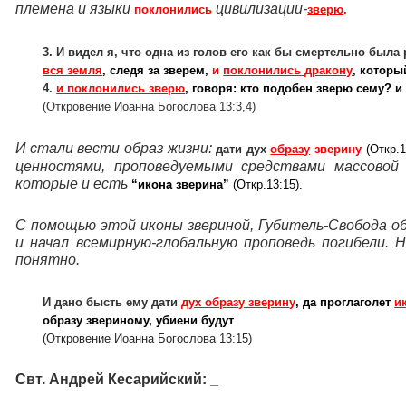
племена и языки
цивилизации-
поклонились
зверю
.
3. И видел я, что одна из голов его как бы смертельно была
вся земля
, следя за зверем,
и
поклонились дракону
, которы
4.
и поклонились зверю
, говоря: кто подобен зверю сему? и
(Откровение Иоанна Богослова 13:3,4)
И стали вести образ жизни:
дати дух
образу
зверину
(Откр.1
ценностями, проповедуемыми средствами массовой 
которые и есть
“икона зверина”
(Откр.13:15).
С помощью этой иконы звериной, Губитель-Свобода о
и начал всемирную-глобальную проповедь погибели. Н
понятно.
И дано бысть ему дати
дух образу зверин
у
, да проглаголет
и
образу звериному, убиени будут
(Откровение Иоанна Богослова 13:15)
Свт. Андрей Кесарийский: _