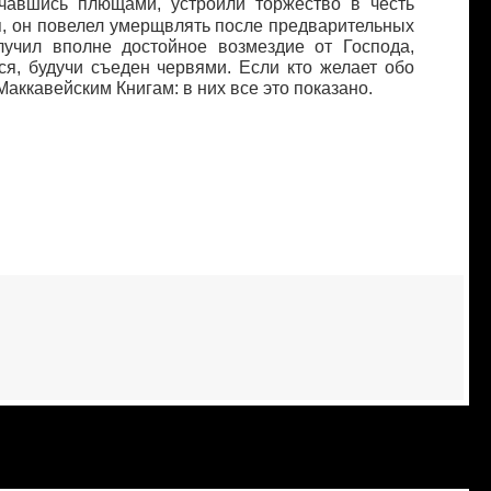
нчавшись плющами, устроили торжество в честь
я, он повелел умерщвлять после предварительных
лучил вполне достойное возмездие от Господа,
ся, будучи съеден червями. Если кто желает обо
 Маккавейским Книгам: в них все это показано.