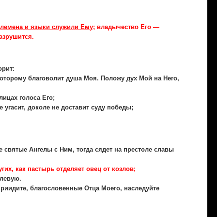
племена и языки служили Ему
; владычество Его —
разрушится.
орит:
Которому благоволит душа Моя. Положу дух Мой на Него,
лицах голоса Его;
 угасит, доколе не доставит суду победы;
е святые Ангелы с Ним, тогда сядет на престоле славы
ругих, как пастырь отделяет овец
от козлов;
 левую.
 приидите, благословенные Отца Моего, наследуйте