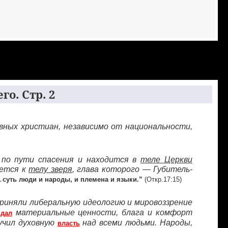
го. Стр. 2
вных христиан, независимо от национальности,
 по пути спасения и находится в
теле Церкви
яется к
телу зверя
, глава которого — Губитель-
…
суть люди и народы, и племена и языки.”
(Откр.17:15)
риняли либеральную идеологию и мировоззрение
материальные ценности, блага и комфорт
й
дал
учил духовную
над всеми людьми. Народы,
власть