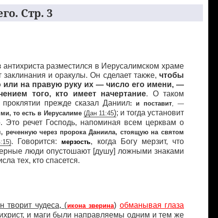
го. Стр. 3
раз антихриста разместился в Иерусалимском храме
т заклинания и оракулы. Он сделает также,
чтобы
 или на правую руку их — число его имени, —
чением того, кто имеет начертание
. О таком
 проклятии прежде сказал Даниил
: и поставит
, —
)
; и тогда установит
ми, то есть в Иерусалиме
(
Дан
11:45
р. Это речет Господь, напоминая всем церквам о
я, реченную через пророка Даниила, стоящую на святом
. Говорится:
, когда Богу мерзит, что
:15)
мерзость
верные люди опустошают [душу] ложными знаками
сла тех, кто спасется.
н творит чудеса, (
)
обманывая глаза
икона зверина
тихрист, и маги были направляемы одним и тем же