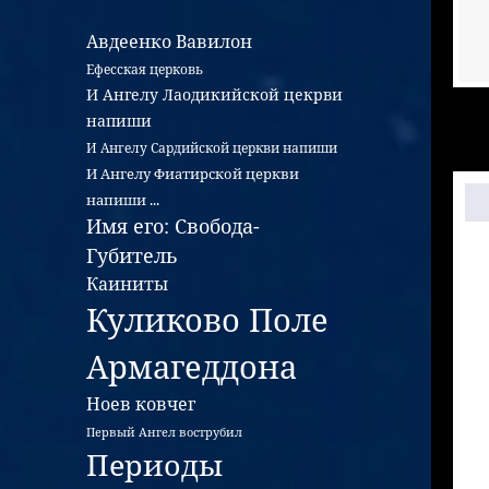
Авдеенко
Вавилон
Ефесская церковь
И Ангелу Лаодикийской цекрви
напиши
И Ангелу Сардийской церкви напиши
И Ангелу Фиатирской церкви
напиши ...
Имя его: Свобода-
Губитель
Каиниты
Куликово Поле
Армагеддона
Ноев ковчег
Первый Ангел вострубил
Периоды