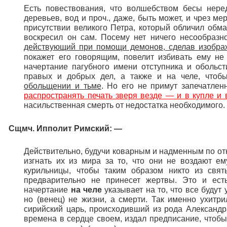
Есть повествования, что волшебством бесы неред
деревьев, вод и проч., даже, быть может, и чрез м
присутствии великого Петра, который обличил обман
воскресил он сам. Посему нет ничего несообразн
действующий при помощи демонов, сделав изображ
покажет его говорящим, повелит избивать ему не
начертание пагубного имени отступника и обольс
правых и добрых дел, а также и на челе, что
обольщении и тьме
. Но его не примут запечатле
распространять печать зверя везде — и в купле и
насильственная смерть от недостатка необходимого.
Сщмч. Ипполит Римский: —
Действительно, будучи коварным и надменным по от
изгнать их из мира за то, что они не воздают е
курильницы, чтобы таким образом никто из свят
предварительно не принесет жертвы. Это и ес
начертание
на челе
указывает на то, что все будут
но (венец) не жизни, а смерти. Так именно ухитр
сирийский царь, происходивший из рода Александр
времена в сердце своем, издал предписание, чтоб