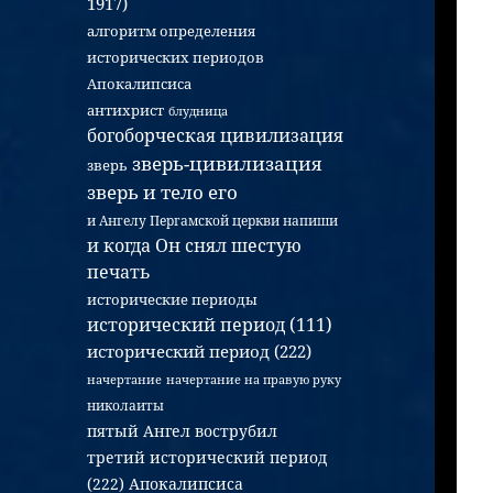
1917)
алгоритм определения
исторических периодов
Апокалипсиса
антихрист
блудница
богоборческая цивилизация
зверь-цивилизация
зверь
зверь и тело его
и Ангелу Пергамской церкви напиши
и когда Он снял шестую
печать
исторические периоды
исторический период (111)
исторический период (222)
начертание
начертание на правую руку
николаиты
пятый Ангел вострубил
третий исторический период
(222) Апокалипсиса