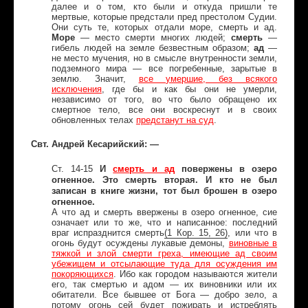
далее и о том, кто были и откуда пришли те
мертвые, которые предстали пред престолом Судии.
Они суть те, которых отдали море, смерть и ад.
Море
— место смерти многих людей;
смерть
—
гибель людей на земле безвестным образом;
ад
—
не место мучения, но в смысле внутренности земли,
подземного мира — все погребенные, зарытые в
землю. Значит,
все умершие, без всякого
исключения
, где бы и как бы они не умерли,
независимо от того, во что было обращено их
смертное тело, все они воскреснут и в своих
обновленных телах
предстанут на суд
.
Свт. Андрей Кесарийский: —
И
смерть и ад
повержены в озеро
Ст. 14-15
огненное. Это смерть вторая. И кто не был
записан в книге жизни, тот был брошен в озеро
огненное.
А что ад и смерть ввержены в озеро огненное, сие
означает или то же, что и написанное: последний
враг испразднится смерть
(1
Кор
. 15, 26)
, или что в
огонь будут осуждены лукавые демоны,
виновные в
тяжкой и злой смерти греха, имеющие ад своим
убежищем и отсылающие туда для осуждения им
покоряющихся
. Ибо как городом называются жители
его, так смертью и адом — их виновники или их
обитатели. Все бывшее от Бога — добро зело, а
потому огонь сей будет пожирать и истреблять