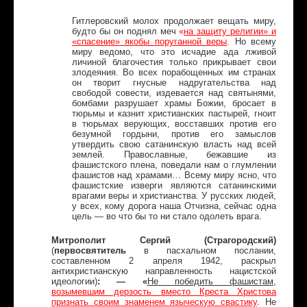
Гитлеровский молох продолжает вещать миру,
будто бы он поднял меч
«
на защиту религии» и
«спасение» якобы поруганной веры
.
Но всему
миру ведомо, что это исчадие ада лживой
личиной благочестия только прикрывает свои
злодеяния. Во всех порабощенных им странах
он творит гнусные надругательства над
свободой совести, издевается над святынями,
бомбами разрушает храмы Божии, бросает в
тюрьмы и казнит христианских пастырей, гноит
в тюрьмах верующих, восставших против его
безумной гордыни, против его замыслов
утвердить свою сатанинскую власть над всей
землей. Православные, бежавшие из
фашистского плена, поведали нам о глумлении
фашистов над храмами… Всему миру ясно, что
фашистские изверги являются сатанинскими
врагами веры и христианства. У русских людей,
у всех, кому дорога наша Отчизна, сейчас одна
цель — во что бы то ни стало одолеть врага.
Митрополит Сергий (Страгородский)
(
первосвятитель
в пасхальном послании,
составленном 2 апреля 1942,
раскрыл
антихристианскую направленность нацистской
идеологии)
: — «
Не победить фашистам,
возымевшим дерзость вместо Креста Христова
признать своим знаменем языческую свастику
. Не