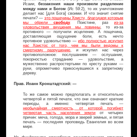
беззакония наши произвели разделение
Исаии,
между нами и Богом
(Ис 59:2), то их уничтожение
делает нас [для Бога] своими. И что значит снятие
печати? —
это пощечины Христу, благодаря которым
мы обрели
свободу
.
Поистине, раз
из-за
удовольствия вкушения мы повинны
, то из-за
противного — получили исцеление. А пощечина,
доставляющая ощущение боли, есть нечто
противное удовольствию —
ибо полностью искупил
нас Христос от того, чем мы были ведомы к
смертному разрушению
, и искупил нас через
противоположное: послушанием — ослушание,
покорностью страданию — удовольствие, а
мужественно распростертыми по кресту руками —
руки, опрометчиво прикоснувшиеся к запретному
дереву.
Прав. Иоанн Кронштадтский: —
То же самое можно предполагать и относительно
четвертой и пятой печати, что они означают краткие
периоды, а именно: четвертая печать —
необычайная смертность, от которой погибнет
четвертая часть населения земли
от четырех
причин: меча, голода, мора и зверей земных, и пятая
печать — последняя проповедь Евангелия во всем
мире.