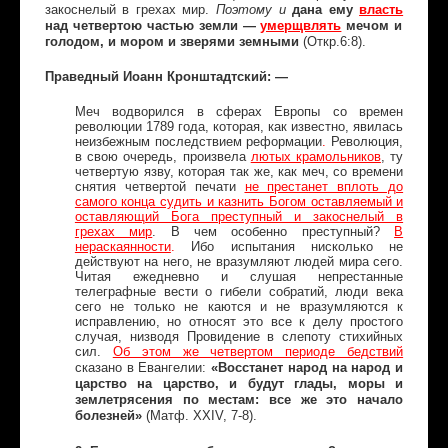
дана ему
власть
закоснелый в грехах мир.
Поэтому и
над четвертою частью земли —
умерщвлять
мечом и
голодом, и мором и зверями земными
(Откр.6:8).
Праведный Иоанн Кронштадтский: —
Меч водворился в сферах Европы со времен
революции 1789 года, которая, как известно, явилась
неизбежным последствием реформации
.
Революция,
в свою очередь, произвела
лютых крамольников
, ту
четвертую язву, которая так же, как меч, со времени
снятия четвертой печати
не престанет вплоть до
самого конца судить и казнить Богом оставляемый и
оставляющий Бога преступный и закоснелый в
грехах мир
. В чем особенно преступный?
В
нераскаянности
.
Ибо испытания нисколько не
действуют на него, не вразумляют людей мира сего.
Читая ежедневно и слушая непрестанные
телеграфные вести о гибели собратий, люди века
сего не только не каются и не вразумляются к
исправлению, но относят это все к делу простого
случая, низводя Провидение в слепоту стихийных
сил.
Об этом же четвертом периоде бедствий
«Восстанет народ на народ и
сказано в Евангелии:
царство на царство, и будут глады, моры и
землетрясения по местам: все же это начало
болезней»
(Матф. XXIV, 7-8).