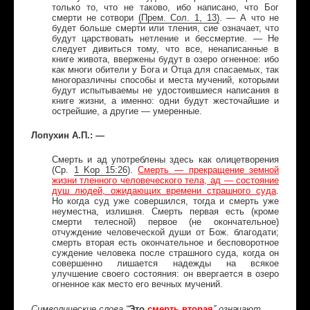
только то, что не таково, ибо написано, что Бог
смерти не сотвори
(
Прем
.
Сол
. 1, 13)
. — А что не
будет больше смерти или тления, сие означает, что
будут царствовать нетление и бессмертие. — Не
следует дивиться тому, что все, ненаписанные в
книге живота, ввержены будут в озеро огненное: ибо
как многи обители у Бога и Отца для спасаемых, так
многоразличны способы и места мучений, которыми
будут испытываемы не удостоившиеся написания в
книге жизни, а именно: одни будут жесточайшие и
острейшие, а другие — умеренные.
Лопухин А.П.: —
Смерть и ад употреблены здесь как олицетворения
(Ср.
1
Kop
15:26
).
Смерть — прекращение земной
жизни тленного человеческого тела, ад — состояние
душ людей, ожидающих времени страшного суда
.
Но когда суд уже совершился, тогда и смерть уже
неуместна, излишня. Смерть первая есть (кроме
смерти телесной) первое (не окончательное)
отчуждение человеческой души от Бож. благодати;
смерть вторая есть окончательное и бесповоротное
суждение человека после страшного суда, когда он
совершенно лишается надежды на всякое
улучшение своего состояния: он ввергается в озеро
огненное как место его вечных мучений.
Это
смерть вторая
Символические слова “
”
означают