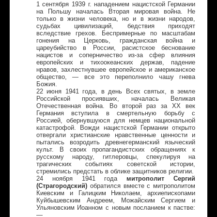
1 сентября 1939 г. нападением нацистской Германии
на Польшу началась Вторая мировая война. Не
только в жизни человека, но и в жизни народов,
судьбах цивилизаций, бедствия приходят
вследствие грехов. Беспримерные по масштабам
гонения на Церковь, гражданская война и
цареубийство в России, расистское беснование
нацистов и соперничество из-за сфер влияния
европейских и тихоокеанских держав, падение
нравов, захлестнувшее европейское и американское
общество, — все это переполнило чашу гнева
Божия.
22 июня 1941 года, в день Всех святых, в земле
Российской просиявших, началась Великая
Отечественная война. Во второй раз за XX век
Германия вступила в смертельную борьбу с
Россией, обернувшуюся для немцев национальной
катастрофой. Вожди нацистской Германии открыто
отвергали христианские нравственные ценности и
пытались возродить древнегерманский языческий
культ. В своих пропагандистских обращениях к
русскому народу, гитлеровцы, спекулируя на
трагических событиях советской истории,
стремились предстать в облике защитников религии.
24 ноября 1941 года
митрополит Сергий
(Страгородский)
обратился вместе с митрополитом
Киевским и Галицким Николаем, архиепископами
Куйбышевским Андреем, Можайским Сергием и
Ульяновским Иоанном с новым посланием к пастве:
—