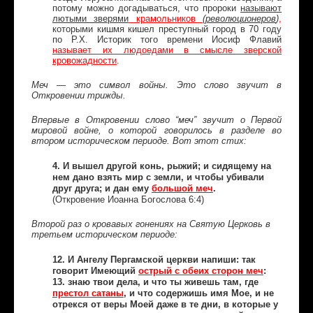
потому можно догадываться, что пророки
называют
лютыми зверями
крамольников
(революционеров
)
,
которыми кишмя кишел преступный город в 70 году
по Р.Х. Историк того времени Иосиф Флавий
называет их людоедами в смысле зверской
кровожадности
.
Меч — это символ войны. Это слово звучит в
Откровении
трижды
.
Впервые в Откровении слово “меч” звучит о Первой
мировой войне, о которой говорилось в разделе во
втором историческом периоде. Вот этот стих:
4. И вышел другой конь, рыжий; и сидящему на
нем дано взять мир с земли, и чтобы убивали
друг друга; и дан ему
большой меч
.
(Откровение Иоанна Богослова 6:4)
Второй раз о кровавых гонениях на Святую Церковь в
третьем историческом периоде:
12. И Ангелу Пергамской церкви напиши: так
говорит Имеющий
острый с обеих сторон меч
:
13. знаю твои дела, и что ты живешь там, где
престол сатаны
, и что содержишь имя Мое, и не
отрекся от веры Моей даже в те дни, в которые у