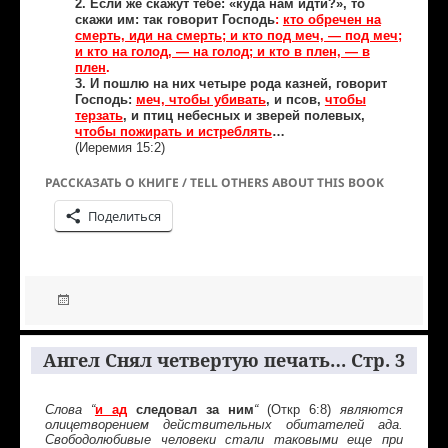
2. Если же скажут тебе: «куда нам идти?», то
скажи им: так говорит Господь
:
кто обречен на
смерть, иди на смерть; и кто под меч, — под меч;
и кто на голод, — на голод; и кто в плен, — в
плен
.
3. И пошлю на них четыре рода казней, говорит
Господь:
меч, чтобы убивать
, и псов,
чтобы
терзать
, и птиц небесных и зверей полевых,
чтобы пожирать и истреблять
…
(Иеремия 15:2)
РАССКАЗАТЬ О КНИГЕ / TELL OTHERS ABOUT THIS BOOK
Поделиться
Ангел Снял четвертую печать… Стр. 3
и ад
следовал за ним
(Откр 6:8)
Слова “
“
являются
олицетворением действительных обитателей ада.
Свободолюбивые человеки стали таковыми еще при