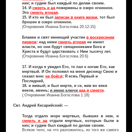
них; и судим был каждый по делам своим.
14. И
смерть и ад
повержены в озеро огненное.
Это
смерть вторая
.
15. И кто не был
записан в книге жизни
, тот был
брошен в озеро огненное.
(Откровение Иоанна Богослова 20:12-15)
Блажен и свят имеющий участие
в воскресении
первом
: над ними
смерть вторая
не имеет
власти, но они будут священниками Бога и
Христа и будут царствовать с Ним тысячу лет.
(Откровение Иоанна Богослова 20:6)
17. И когда я увидел Его, то пал к ногам Его, как
мертвый. И Он положил на меня десницу Свою и
сказал мне:
не бойся
; Я есмь Первый и
Последний,
18. и живый; и был мертв, и се, жив во веки
веков, аминь;
и имею ключи
ада и смерти
.
(.Откровение Иоанна Богослова 1:18)
Свт. Андрей Кесарийский: —
Тогда отдало море мертвых, бывших в нем, и
смерть и ад
отдали мертвых, которые были в
них; и судим был каждый по делам своим.
Всякое тело, на что разложилось, из того же самого