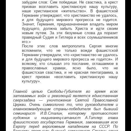
забудем слов: Сим победиши. Не свастика, а крест
призван возглавить христианскую нашу культуру,
наше христианское «жительство». В фашистской
Германии утверждают, что христианство не удалось,
и для будущего мирового прогресса не годится.
Значит, Германия, предназначенная владеть миром
будущего, должна забыть Христа и идти своим
новым путем. За эти безумные слова да поразит
праведный Судия и Гитлера и всех соумышленников
его.»
После этих слов митрополита Сергия многие
вспомнили, что не только вожди фашистской
Германии утверждали, что «христианство не удалось
и для будущего мирового прогресса не годится». И
всякому, кто слышал это послание, оглашаемое в
православных храмах, ясно было, что не
фашистская свастика, и не красная пентаграмма, а
крест призван «возглавить христианскую нашу
культуру».
Главной целью Свободы-Губителя во время всех
затеваемых войн и революций является единственная
сверхзадача — уничтожение Святой Православной
Церкви. Очень символично то, что руководителем и
главнокомандующим страны-победителя был бывший
семинарист И.В.Сталин, которому противостоял
художник и ницшеанец-сатанист А.Гитлер: глава
фашистского государства Германия, завоевавшая всю
Европу перед вероломным нападением на СССР. По
Божиему промыслу бывший семинарист Сталин стал