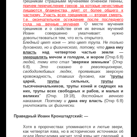
грешникам страшными мучениями огненной геенны,
причем перечисление грехов, за которые нечестивые
лишаются блаженства, идет от более общего к
частному. Участь всех грешников — вторая смерть,
т.е. окончательное осуждение после последнего
суда на вечные мучения
. О месте мучения
грешников и о свойстве огня их вечных мучений
Иоанн совершенно умалчивает: нужно
довольствоваться тем, что есть открытого.
Бледный цвет коня — это цвет трупа. Не только
дана ему
духовного, но и физического, потому, что
власть
над четвертою частью земли —
умерщвлять
мечом и голодом, и мором
(Откр.6:8)
зверями земными
” (Откр
людей, теми кто стал “
6:8).
Это сказано о революционерах,
свободолюбивых людях,
проявивших зверскую
трупы
кровожадность
, ставших духовно, как “
царей,
трупы
сильных,
трупы
тысяченачальников, трупы коней и сидящих на
них, трупы всех свободных и рабов, и малых и
великих
(Откр. 19:18)
”
, достойных вечного
дана ему власть
(Откр 6:8)
наказания. Поэтому и
уничтожать их физически.
Праведный Иоанн Кронштадтский: —
Хотя в пророчествах упоминаются и лютые звери,
как четвертая язва, но в исторических источниках об
осаде Иерусалима насчет этой язвы нет сведений, а