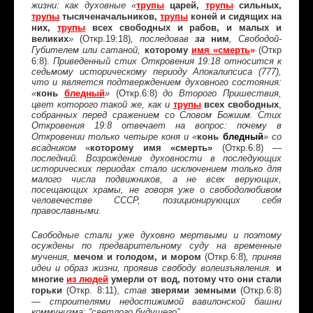
трупы
царей,
трупы
сильных,
жизни: как духовные «
трупы
тысяченачальников,
трупы
коней и сидящих на
них,
трупы
всех свободных и рабов, и малых и
великих
за
ним
»
(Откр.19:18)
, последовав
, Свободой-
которому
имя «смерть
»
(Откр
Губителем или сатаной,
6:8).
Приведенный стих Откровения 19:18 относится к
седьмому историческому периоду Апокалипсиса (777),
что и является подтверждением духовного состояния:
конь
бледный
(Откр.6:8)
«
»
до Второго Пришествия,
трупы
всех свободных
,
цвет которого такой же, как и
собранных перед сражением со Словом Божиим. Стих
Откровения 19:8 отвечает на вопрос: почему в
«
конь
бледный
»
Откровении только четыре коня и
со
«
которому имя «смерть»
(Откр.6:8)
всадником
—
последний. Возрождение духовности в последующих
исторических периодах стало исключением только для
малого числа подвижников, а не всех верующих,
посещающих храмы, не говоря уже о свободолюбивом
человечестве СССР, позиционирующих себя
православными.
Свободные стали уже духовно мертвыми и поэтому
осуждены по предварительному суду на временные
мечом и голодом, и мором
(Откр.6:8)
мучения,
, приняв
и
идеи и образ жизни, проявив свободу волеизъявления.
многие
из людей
умерли от вод, потому что они стали
горьки
(Откр. 8:11),
зверями земными
(Откр.6:8)
став
—
строителями недостижимой вавилонской башни
коммунизма: “светлого будущего”.