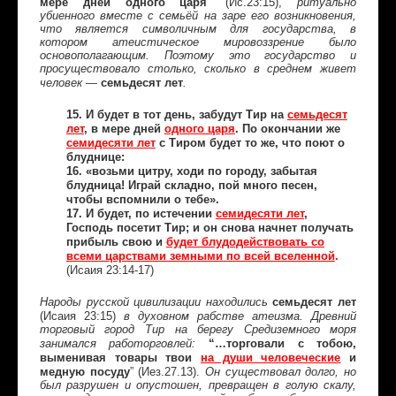
мере дней одного царя
(Ис.23:15),
”
ритуально
убиенного вместе с семьёй на заре его возникновения,
что является символичным для государства, в
котором атеистическое мировоззрение было
основополагающим. Поэтому это государство и
просуществовало столько, сколько в среднем живет
семьдесят лет
человек —
.
15. И будет в тот день, забудут Тир на
семьдесят
лет
, в мере дней
одного царя
. По окончании же
семидесяти лет
с Тиром будет то же, что поют о
блуднице:
16. «возьми цитру, ходи по городу, забытая
блудница! Играй складно, пой много песен,
чтобы вспомнили о тебе».
17. И будет, по истечении
семидесяти лет
,
Господь посетит Тир; и он снова начнет получать
прибыль свою и
будет блудодействовать со
всеми царствами земными по всей вселенной
.
(Исаия 23:14-17)
семьдесят лет
Народы русской цивилизации находились
(Исаия 23:15)
в духовном рабстве атеизма. Древний
торговый город Тир на берегу Средиземного моря
“…торговали с тобою,
занимался работорговлей:
выменивая товары твои
на души человеческие
и
медную посуду
” (Иез.27.13).
Он существовал долго, но
был разрушен и опустошен, превращен в голую скалу,