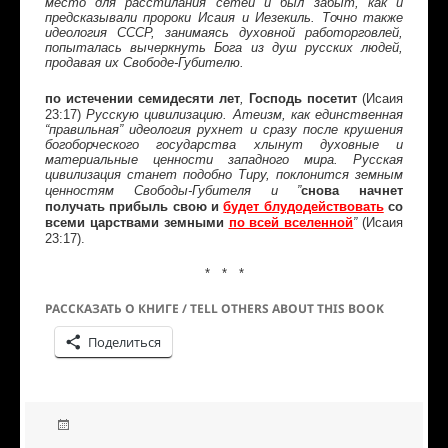
место для расстилания сетей и был забыт, как и
предсказывали пророки Исаия и Иезекиль. Точно также
идеология СССР, занимаясь духовной работорговлей,
попыталась вычеркнуть Бога из душ русских людей,
продавая их Свободе-Губителю.
по истечении семидесяти лет
Господь посетит
(Исаия
,
23:17)
Русскую цивилизацию. Атеизм, как единственная
“правильная” идеология рухнет и сразу после крушения
богоборческого государства хлынут духовные и
материальные ценности западного мира. Русская
цивилизация станет подобно Тиру, поклонится земным
снова начнет
ценностям Свободы-Губителя и ”
получать прибыль свою и
будет блудодействовать
со
всеми царствами земными
по всей вселенной
(Исаия
”
23:17).
* * *
РАССКАЗАТЬ О КНИГЕ / TELL OTHERS ABOUT THIS BOOK
Поделиться