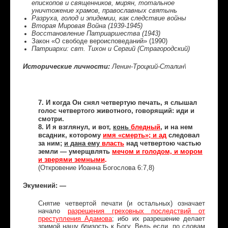
епископов и священников, мирян, тотальное
уничтожение храмов, православных святынь
Разруха, голод и эпидемии, как следствие войны
Вторая Мировая Война (1939-1945)
Восстановление Патриаршества (1943)
Закон «О свободе вероисповеданий» (1990)
Патриархи: свт. Тихон и Сергий (Страгородский)
Исторические личности:
Ленин-Троцкий-Сталин\
7. И когда Он снял четвертую печать, я слышал
голос четвертого животного, говорящий: иди и
смотри.
8. И я взглянул, и вот,
конь
бледный
, и на нем
всадник, которому
имя «смерть»; и ад
следовал
за ним;
и дана ему
власть
над четвертою частью
земли — умерщвлять
мечом и голодом, и мором
и зверями земными
.
(Откровение Иоанна Богослова 6:7,8)
Экумений: —
Снятие четвертой печати (и остальных) означает
начало
разрешения греховных последствий от
преступления Адамова
; ибо их разрешение делает
зримой нашу близость к Богу. Ведь если, по словам