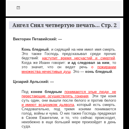
Ангел Снял четвертую печать… Стр. 2
Викторин Петавийский: —
Конь бледный
, и сидящий на нем имел имя смерть.
Это также Господь предсказывал среди прочих
бедствий:
наступит время несчастий и смертей
.
и ад следовал за ним
Когда же Иоанн говорит:
, то
это значит, что он ведет речь
о
пожирании
конь бледный
множества нечестивых душ
.
Это —
.
Цезарий Арльский: —
Под
конем бледным
понимаются злые люди, не
перестающие осуществлять гонения
.
Эти три коня
суть один, они вышли после белого и против белого
и имеют всадником дьявола
, который есть смерть.
Следовательно, под тремя конями понимаются
голод, войны и чума. О них также Господь предрекал
в Своем Евангелии, и то, что сейчас происходит,
неизбежно в еще большей мере произойдет в день
суда.