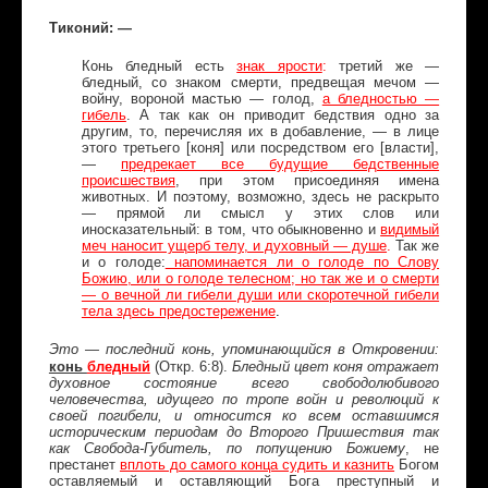
Тиконий: —
Конь бледный есть
знак ярости
:
третий же —
бледный, со знаком смерти, предвещая мечом —
войну, вороной мастью — голод,
а бледностью —
гибель
. А так как он приводит бедствия одно за
другим, то, перечисляя их в добавление, — в лице
этого третьего [коня] или посредством его [власти],
—
предрекает все будущие бедственные
происшествия
, при этом присоединяя имена
животных. И поэтому, возможно, здесь не раскрыто
— прямой ли смысл у этих слов или
иносказательный: в том, что обыкновенно и
видимый
меч наносит ущерб телу, и духовный — душе
.
Так же
и о голоде:
напоминается ли о голоде по Слову
Божию, или о голоде телесном; но так же и о смерти
— о вечной ли гибели души или скоротечной гибели
тела здесь предостережение
.
Это — последний конь, упоминающийся в Откровении:
конь
бледный
(Откр. 6:8).
Бледный цвет коня отражает
духовное состояние всего свободолюбивого
человечества, идущего по тропе войн и революций к
своей погибели, и относится ко всем оставшимся
историческим периодам до Второго Пришествия
так
как Свобода-Губитель, по попущению Божиему
, не
престанет
вплоть до самого конца судить и казнить
Богом
оставляемый и оставляющий Бога преступный и