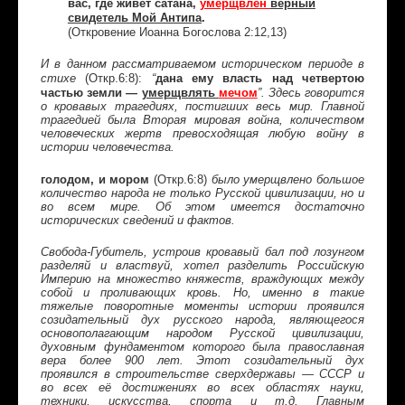
вас, где живет сатана,
умерщвлен
верный
свидетель Мой Антипа
.
(Откровение Иоанна Богослова 2:12,13)
И в данном рассматриваемом историческом периоде в
(Откр.6:8):
дана ему власть над четвертою
стихе
“
частью земли —
умерщвлять
мечом
”. Здесь
говорится
о кровавых трагедиях, постигших весь мир. Главной
трагедией была Вторая мировая война, количеством
человеческих жертв превосходящая любую войну в
истории человечества.
голодом, и мором
(Откр.6:8)
было умерщвлено большое
количество народа не только Русской цивилизации, но и
во всем мире. Об этом имеется достаточно
исторических сведений и фактов.
Свобода-Губитель, устроив кровавый бал под лозунгом
разделяй и властвуй, хотел разделить Российскую
Империю на множество княжеств, враждующих между
собой и проливающих кровь. Но, именно в такие
тяжелые поворотные моменты истории проявился
созидательный дух русского народа, являющегося
основополагающим народом Русской цивилизации,
духовным фундаментом которого была православная
вера более 900 лет. Этот созидательный дух
проявился в строительстве сверхдержавы — СССР и
во всех её достижениях во всех областях науки,
техники, искусства, спорта и т.д. Главным