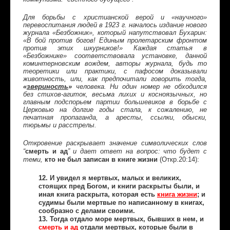
Для борьбы с христианской верой и «научного»
перевоспитания людей в 1923 г. началось издание нового
журнала «Безбожник», который напутствовал Бухарин:
«В бой против богов! Единым пролетарским фронтом
против этих шкурников!» Каждая статья в
«Безбожнике» соответствовала установке, данной
коминтерновским вождем, авторы журнала, будь то
теоретики или практики, с пафосом доказывали
животность, или, как предпочитали говорить тогда,
«
звериность
»
человека. Ни один номер не обходился
без стихов-агиток, весьма лихих и косноязычных, но
главным подспорьем партии большевиков в борьбе с
Церковью на долгие годы стала, к сожалению, не
печатная пропаганда, а аресты, ссылки, обыски,
тюрьмы и расстрелы.
Откровение раскрывает значение символических слов
смерть
и
ад
“
” и дает ответ на вопрос: что будет с
кто не был записан в книге жизни
(Откр.20:14):
теми,
12. И увидел я мертвых, малых и великих,
стоящих пред Богом, и книги раскрыты были, и
иная книга раскрыта, которая есть
книга жизни
; и
судимы были мертвые по написанному в книгах,
сообразно с делами своими.
13. Тогда отдало море мертвых, бывших в нем, и
смерть и ад
отдали мертвых, которые были в