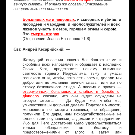
вечную смерть. И этими же словами Откровение
говорит кого она постигнет:
Боязливых же и неверных
, и скверных и убийц, и
любодеев и чародеев, и идолослужителей и всех
лжецов участь в озере, горящем огнем и серо
ю.
Это
смерть вторая
.
(Откровение Иоанна Богослова 21:8)
Свт. Андрей Кесарийский: —
Жаждущий спасения нашего Бог благостынями и
скорбями всех направляет и обращает к наследию
Своих благ, представляя нашему вниманию
светлость горнего Иерусалима, тьму и ужасы
геенского огня, чтобы, пока есть время, делали мы
добро или по желанию вечной славы, или же по
страху безконечного стыда. А посему о прочих —
отверженных, боязливых и слабых в борьбе с
дiаволом
сказано, что они будут осуждены на
вторую смерть. — Да будет же, чтобы мы,
умилостививши добрыми делами Подателя милости,
желающего не смерти грешника, но обращения,
получили Его дары, нам исходатайствованные не
словесными поучениями, а делами и страданиями.
Ибо для Него достаточно было удовольствоваться
только обещаниями ко благому и
предостережениями от злого, а затем или