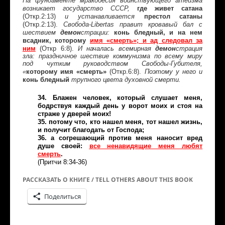
На фундаменте мракобесия воинствующего атеизма
где живет сатана
возникает государство СССР,
(Откр.2:13)
престол сатаны
и устанавливается
(Откр.2:13).
Свобода-Libertas правит кровавый бал с
конь бледный, и на нем
шествием
демон
страции:
всадник, которому
имя «смерть»; и ад следовал за
ним
(Откр 6:8).
И началась всемирная
демон
страция
зла: праздничное шествие коммунизма по всему миру
под чутким руководством Свободы-Губителя,
которому имя «смерть»
(Откр.6:8).
«
Поэтому у него и
конь бледный
трупного цвета духовной смерти.
34. Блажен человек, который слушает меня,
бодрствуя каждый день у ворот моих и стоя на
страже у дверей моих!
35. потому что, кто нашел меня, тот нашел жизнь,
и получит благодать от Господа;
36. а согрешающий против меня наносит вред
душе своей:
все ненавидящие меня любят
смерть
.
(Притчи 8:34-36)
РАССКАЗАТЬ О КНИГЕ / TELL OTHERS ABOUT THIS BOOK
Поделиться