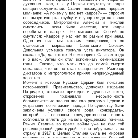
духовных школ, т. к. у Церкви отсутствуют кадры
священнослужителей. Сталин неожиданно прервал
молчание: «А почему у вас нет кадров?» — спросил
он, вынув изо рта трубку и в упор глядя на своих
собеседников. Митрополиты Алексий и Николай
смутились… всем было известно, что кадры
перебиты в лагерях. Но митрополит Сергий не
смутился: «Кадров у нас нет по разным причинам.
Одна из них: мы готовим священника, а он
становится маршалом Советского Союза».
Довольная усмешка тронула уста диктатора. Он
сказал: «Да, да, как же. Я семинарист. Слышал тогда
и о вас». Затем он стал вспоминать семинарские
годы… Сказал, что мать его до самой смерти
сожалела, что он не стал священником. Разговор
диктатора с митрополитом принял непринужденный
характер.
Момент в истории Русской Церкви был поистине
исторический. Правительство, допуская избрание
Патриарха, открытие приходов и духовных школ,
откровенно признавало несбыточность
большевистских планов полного разгрома Церкви и
устранения ее из жизни народа. По существу были
заключены условия своего рода «конкордата»,
который в основном государственная власть
соблюдала вплоть до начала хрущевских гонений.
Режим Сталина во время войны уже не был той
революционной диктатурой, какая обрушилась на
страну в 1917 г. Целью Сталина была не мировая
революция, а укрепление и расширение Красной