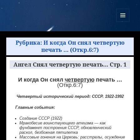
Куликово Поле Армагеддона
МЕНЮ
И
ВИДЖЕТЫ
Рубрика:
И когда Он снял четвертую
печать … (Откр.6:7)
Ангел Снял четвертую печать… Стр. 1
И когда Он снял
четвертую
печать …
(Откр.6:7)
Четвертый исторический период: СССР. 1922-1992
Главные события:
Создание СССР (1922)
Мракобесие воинствующего атеизма — как
фундамент построения СССР, обновленческий
раскол, безбожная пятилетка
Массовые гонения на Церковь: расстрелы, осуждение