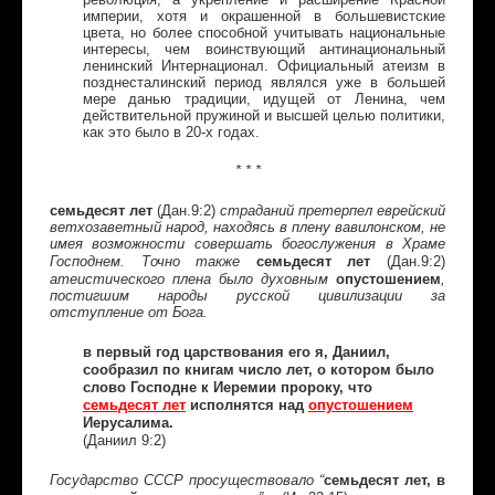
империи, хотя и окрашенной в большевистские
цвета, но более способной учитывать национальные
интересы, чем воинствующий антинациональный
ленинский Интернационал. Официальный атеизм в
позднесталинский период являлся уже в большей
мере данью традиции, идущей от Ленина, чем
действительной пружиной и высшей целью политики,
как это было в 20-х годах.
* * *
семьдесят лет
(Дан.9:2)
страданий претерпел еврейский
ветхозаветный народ, находясь в плену вавилонском, не
имея возможности совершать богослужения в Храме
семьдесят лет
(Дан.9:2)
Господнем. Точно также
опустошением
атеистического плена было духовным
,
постигшим народы русской цивилизации за
отступление от Бога.
в первый год царствования его я, Даниил,
сообразил по книгам число лет, о котором было
слово Господне к Иеремии пророку, что
семьдесят лет
исполнятся над
опустошением
Иерусалима.
(Даниил 9:2)
семьдесят лет, в
Государство СССР просуществовало “