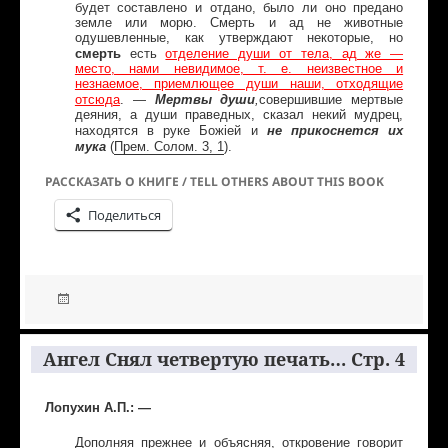
будет составлено и отдано, было ли оно предано
земле или морю. Смерть и ад не животные
одушевленные, как утверждают некоторые, но
смерть
есть
отделение души от тела, ад же —
место, нами невидимое, т. е. неизвестное и
незнаемое, приемлющее души наши, отходящие
Мертвы души
отсюда
. —
,
совершившие мертвые
деяния, а души праведных, сказал некий мудрец,
не прикоснется их
находятся в руке Божiей и
мука
(
Прем
.
Солом
. 3, 1
).
РАССКАЗАТЬ О КНИГЕ / TELL OTHERS ABOUT THIS BOOK
Поделиться
Ангел Снял четвертую печать… Стр. 4
Лопухин А.П.: —
Дополняя прежнее и объясняя, откровение говорит