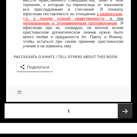
высоте нравственного совершенства; знаю и твое
терпение, с которым ты переносишь от язычников
все преследования и стеснения. В похвалу
ефесянам поставляется их отношение
к развратным,
т.е. к людям дурной нравственности
, и тем
непризванным и злонамеренным проповедникам
.
И
ефесянам при их, очевидно, не вполне ясном
христианском догматическом знании нужно было
много любви и преданности Ап. Павлу и Иоанну,
чтобы остаться при своем прежнем христианском
учении и не изменить ему.
РАССКАЗАТЬ О КНИГЕ / TELL OTHERS ABOUT THIS BOOK
Поделиться
1
Следую