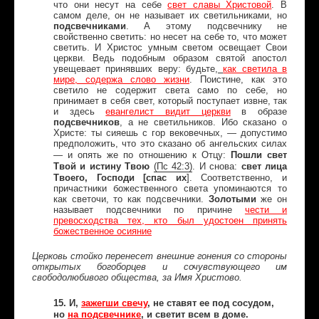
что они несут на себе
свет славы Христовой
. В
самом деле, он не называет их светильниками, но
подсвечниками
. А этому подсвечнику не
свойственно светить: но несет на себе то, что может
светить. И Христос умным светом освещает Свои
церкви. Ведь подобным образом святой апостол
увещевает принявших веру: будьте,
как светила в
мире, содержа слово жизни
. Поистине, как это
светило не содержит света само по себе, но
принимает в себя свет, который поступает извне, так
и здесь
евангелист видит церкви
в образе
подсвечников
, а не светильников. Ибо сказано о
Христе: ты сияешь с гор вековечных, — допустимо
предположить, что это сказано об ангельских силах
Пошли свет
— и опять же по отношению к Отцу:
Твой и истину Твою
свет лица
(
Пс
42:3)
. И снова:
Твоего, Господи [спас их
]. Соответственно, и
причастники божественного света упоминаются то
как светочи, то как подсвечники.
Золотыми
же он
называет подсвечники по причине
чести и
превосходства тех, кто был удостоен принять
божественное осияние
Церковь стойко перенесет внешние гонения со стороны
открытых богоборцев и сочувствующего им
свободолюбивого общества, за Имя Христово.
15. И,
зажегши свечу
, не ставят ее под сосудом,
но
на подсвечнике
, и светит всем в доме.