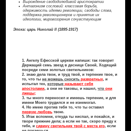
Вырождение свободолюбивой аристократии
Антагонизм сословий: классовая борьба,
одержимость идеями революции, свободы слова,
поддержка революционеров и принятие их
идеологии, мировоззрения сочувствующим
Эпоха: царь Николай
II (1895-1917)
1. Ангелу Ефесской церкви напиши: так говорит
Держащий семь звезд в деснице Своей, Ходящий
посреди семи золотых светильников:
2. знаю дела твои, и труд твой, и терпение твое, и
то, что ты
не можешь сносить
развратных
, и
испытал тех,
которые
называют себя
апостолами
, а они не таковы, и нашел,
что
они
лжецы
;
3. ты много переносил и имеешь терпение, и для
имени Моего трудился и не изнемогал.
4. Но имею против тебя то, что ты оставил
первую любовь
твою.
5. Итак вспомни, откуда ты ниспал, и покайся, и
твори прежние дела; а если не так, скоро приду к
тебе, и
сдвину светильник
твой с места его
, если
не покаешься.