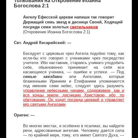
Толкования на Откровение Иоанна
Богослова 2:1
Ангелу Ефесской церкви напиши так говорит
Держащий семь звезд в деснице Своей, Ходящий
посреди семи золотых
светильников
(Откровение Иоанна Богослова 2:1)
Свт. Андрей Кесарийский: —
Беседует с церковью чрез Ангела подобно тому, как
если-бы кто говорил с учениками чрез посредство
учителя. Ибо наставник, стараясь учимаго уподобить
себе, обыкновенно принимает на себя все
касающееся ученика, — ошибки и успехи. — Под
семью
звездами
или Ангелами, которые
блаженными Иринеем и Епифанием упоминаются
под именем семи небес, следует здесь разуметь
управление небесными чинами, содержимое, как и
все концы земли, десницею Христовою, ибо, по
обетованию, Он ходит посреди церквей и управляет
мiр святыми Ангелами
Ориген: —
Во многих местах, и особенно в псалмах, вы найдете
речи, адресованные ангелам. Человеку дается сила
— по крайней мере, тому, кто имеет Святого Духа, —