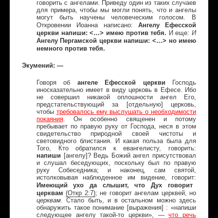
говорить с ангелами. Приведу один из таких случаев
для примера, чтобы мы могли понять, что и ангелы
могут быть научены человеческим голосом. В
Ангелу Ефесской
Откровении Иоанна написано:
церкви напиши: <…> имею против тебя.
И еще:
И
Ангелу Пергамской церкви напиши: <…> но имею
немного против тебя.
Экумений: —
Говоря об
ангеле Ефесской церкви
Господь
иносказательно имеет в виду церковь в Ефесе. Ибо
не совершил никакой оплошности ангел Его,
предстательствующий за [отдельную] церковь,
чтобы
требовалось ему выслушать о необходимости
покаяния
. Он особенно священен и потому
пребывает по правую руку от Господа, неся в этом
свидетельство природной своей чистоты и
световидного блистания. И какая польза была для
Того, Кто обратился к евангелисту, говорить:
напиши
[ангелу]? Ведь Божий ангел присутствовал
и слушал беседующих, поскольку был по правую
руку Собеседника; и наконец, сам святой,
истолковывая наблюденное им видение, говорит:
Имеющий ухо да слышит, что Дух говорит
церквам
(
Откр
2:7)
; не говорит ангелам церквей, но
церквам
. Стало быть, и в остальном можно здесь
обнаружить такое понимание [выражения] : «напиши
следующее ангелу такой-то церкви», —
что речь