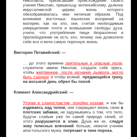
Николаиты, приписавшие происхождение своего
учения Николаю, пришельцу антиохийскому, дьякону
иерусалимской церкви, жизнь которого
обезображивалась ими нелепым образом. Под
влиянием восточных языческих воззрений на
материю, как
на зло
, они, считая необходимым
умерщвление плоти и возвышение свободы духа,
учили, что употребление пищи безразлично и
прелюбодеяние не есть зло; почему они дозволяли
себе все и вели самую порочную жизнь.
Викторин Петавийский: —
… до этого времени
деятельные и опасные люди
,
служители имени Николая, создали себе ересь,
чтобы
жертвенное, после изгнания дьявола, могло
быть съедено
и чтобы всякий,
предающийся греху,
на восьмой день обрел бы покой
.
Климент Александрийский: —
Утопая в сладострастии, подобно козлам
, и как бы
издеваясь над телом,
они сокращают жизнь свою
в
плотских забавах,
не задумываясь о том, что тело,
будучи слабым уже по самой природе своей, от
этого
разрушается в хлам.
Душа же их,
следуя
зову телесных влечений
больше, нежели учению
апостольского мужа,
погрязает в тине порока.