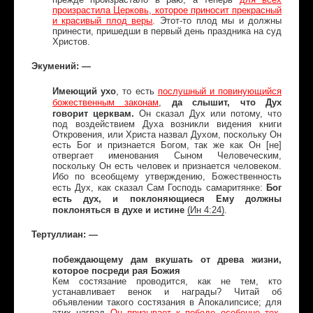
произрастила Церковь, которое приносит прекрасный
и красивый плод веры
.
Этот-то плод мы и должны
принести, пришедши в первый день праздника на суд
Христов.
Экумений: —
Имеющий ухо
, то есть
послушный и повинующийся
да слышит, что Дух
божественным законам
,
говорит церквам.
Он сказал Дух или потому, что
под воздействием Духа возникли видения книги
Откровения, или Христа назвал Духом, поскольку Он
есть Бог и признается Богом, так же как Он [не]
отвергает именования Сыном Человеческим,
поскольку Он есть человек и признается человеком.
Ибо по всеобщему утверждению, Божественность
Бог
есть Дух, как сказал Сам Господь самаритянке:
есть дух, и поклоняющиеся Ему должны
поклоняться в духе и истине
(
Ин
4:24)
.
Тертуллиан: —
побеждающему дам вкушать от древа жизни,
которое посреди рая Божия
Кем состязание проводится, как не тем, кто
устанавливает венок и награды? Читай об
объявлении такого состязания в Апокалипсисе; для
этих наград
Он призывает к победе особенно тех,