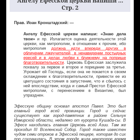
Ангелу Ефесской церкви напиши …
Стр. 2
Прав. Иоан Кронштадский: —
Ангелу Ефесской церкви напиши: «Знаю дела
твои»
и пр. Излагается оценка деятельности этой
церкви, как митрополии, в отношении к прочим, ибо
митрополия
должна идти впереди других в
обличении лжеучителей, в ненавидении постыдных
ересей и в делах любви к ближнему на поприще
благотворительности
. Церковь Ефесская заслужила
похвалу за первое и второе и порицание за третье.
Угрожает ей Господь, если она не покается в своем
охлаждении к благотворительности, привести ее из
цветущего состояния в запустение, что и сбылось с
ней впоследствии, когда и самый Престол Ефесской
митрополии, с перенесением в Византию, был
упразднен.
Эфесскую общину основал апостол Павел. Это был
главный город всей провинции. Город и сейчас
существует как город-памятник в районе Сельчук
Измирской области, недалеко от курорта Кушада-сы. В
Эфесе находилась главная Церковь всей Азии. Там же
проходил III Вселенский Собор. Город также известен
чудом семи отроков в Эфесской пещере, которая до сих
пор сохранилась. В этом городе жила некоторое время