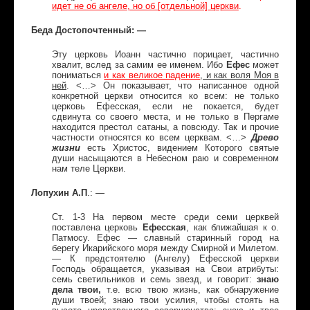
идет не об ангеле, но об [отдельной] церкви
.
Беда Достопочтенный: —
Эту церковь Иоанн частично порицает, частично
хвалит, вслед за самим ее именем. Ибо
Ефес
может
пониматься
и как великое падение
, и как воля Моя в
ней
. <…> Он показывает, что написанное одной
конкретной церкви относится ко всем: не только
церковь Ефесская, если не покается, будет
сдвинута со своего места, и не только в Пергаме
находится престол сатаны, а повсюду. Так и прочие
частности относятся ко всем церквам. <…>
Древо
жизни
есть Христос, видением Которого святые
души насыщаются в Небесном раю и современном
нам теле Церкви.
Лопухин А.П
.: —
Ст. 1-3 На первом месте среди семи церквей
поставлена церковь
Ефесская
, как ближайшая к о.
Патмосу. Ефес — славный старинный город на
берегу Икарийского моря между Смирной и Милетом.
— К предстоятелю (Ангелу) Ефесской церкви
Господь обращается, указывая на Свои атрибуты:
семь светильников и семь звезд, и говорит:
знаю
дела твои,
т.е. всю твою жизнь, как обнаружение
души твоей; знаю твои усилия, чтобы стоять на