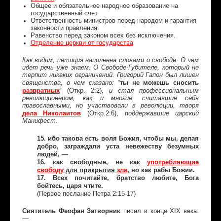
Общее и обязательное народное образование на
государственный счет.
Ответственность министров перед народом и гарантия
законности правления.
Равенство перед законом всех без исключения.
Отделение церкви от государства
Как видим, петиция наполнена словами о свободе. О чем
идет речь уже знаем. О Свободе-Губителе, который не
терпит никаких ограничений. Григорий Гапон был лишен
ты не можешь сносить
священства, о чем сказано: “
развратных
(Откр. 2:2)
”
, и стал профессиональным
революционером, как и многие, считавшие себя
православными, но участвовали в революции, творя
дела Николаитов
Откр.2:6),
(
поддержавшие царский
Манифест.
15. ибо такова есть воля Божия, чтобы мы, делая
добро, заграждали уста невежеству безумных
людей, —
16.
как свободные, не как
употребляющие
свободу
для прикрытия
зла
, но как рабы Божии.
17. Всех почитайте, братство любите, Бога
бойтесь, царя чтите.
(Первое послание Петра 2:15-17)
Святитель Феофан Затворник
писал в конце ХIХ века:
—