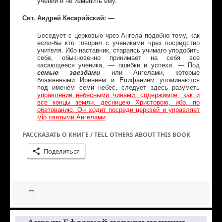
учении и не изменить ему.
Свт. Андрей Кесарийский: —
Беседует с церковью чрез Ангела подобно тому, как
если-бы кто говорил с учениками чрез посредство
учителя. Ибо наставник, стараясь учимаго уподобить
себе, обыкновенно принимает на себя все
касающееся ученика, — ошибки и успехи. — Под
семью
звездами
или Ангелами, которые
блаженными Иринеем и Епифанием упоминаются
под именем семи небес, следует здесь разуметь
управление небесными чинами, содержимое, как и
все концы земли, десницею Христовою, ибо, по
обетованию, Он ходит посреди церквей и управляет
мiр святыми Ангелами
РАССКАЗАТЬ О КНИГЕ / TELL OTHERS ABOUT THIS BOOK
Поделиться