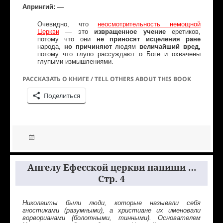
Апрингий: —
Очевидно, что
неосмотрительность немощной
Церкви
— это
извращенное учение
еретиков,
потому что они
не приносят исцеления ране
народа,
но причиняют
людям
величайший вред,
потому что глупо рассуждают о Боге и охвачены
глупыми измышлениями.
РАССКАЗАТЬ О КНИГЕ / TELL OTHERS ABOUT THIS BOOK
Поделиться
Ангелу Ефесской церкви напиши …
Стр. 4
Николаиты были люди, которые называли себя
гностиками (разумными), а христиане их именовали
ворворианами (болотными, тинными). Основателем