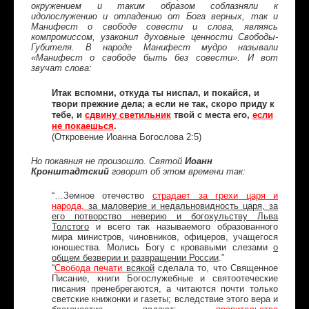
окружением и таким образом соблазняли к
идолослужению и отпадению от Бога верных, так и
Манифест о свободе совести и слова, являясь
компромиссом, узаконил духовные ценности Свободы-
Губителя. В народе Манифест мудро называли
«Манифест о свободе быть без совести». И вот
звучат слова:
Итак вспомни, откуда ты ниспал, и покайся, и
твори прежние дела; а если не так, скоро приду к
тебе, и
сдвину светильник
твой с места его,
если
не покаешься
.
(Откровение Иоанна Богослова 2:5)
Но покаяния не произошло. Святой
Иоанн
Кронштадтский
говорит об этом времени так:
“…Земное отечество
страдает за грехи царя и
народа,
за маловерие и недальновидность царя, за
его потворство неверию и богохульству Льва
Толстого
и всего так называемого образованного
мира министров, чиновников, офицеров, учащегося
юношества. Молись Богу с кровавыми слезами
о
общем безверии и развращении России
.”
“
Свобода печати
всякой
сделала то, что Священное
Писание, книги Богослужебные и святоотеческие
писания пренебрегаются, а читаются почти только
светские книжонки и газеты; вследствие этого вера и