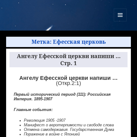
Куликово Поле Армагеддона
МЕНЮ
И
ВИДЖЕТЫ
Метка:
Ефесская церковь
Ангелу Ефесской церкви напиши …
Стр. 1
Ангелу Ефесской церкви напиши …
(Откр.2:1)
Первый исторический период (111): Российская
Империя. 1895-1907
Главные события:
Революция 1905 -1907
Манифест о веротерпимости и свободе слова
Отмена самодержавия. Государственная Дума
Поражение в войне с Японией