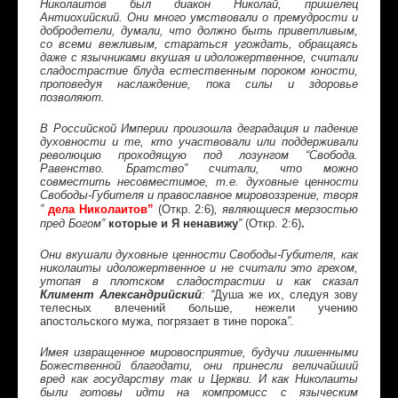
Николаитов был диакон Николай, пришелец
Антиохийский. Они много умствовали о премудрости и
добродетели, думали, что должно быть приветливым,
со всеми вежливым, стараться угождать, обращаясь
даже с язычниками вкушая и идоложертвенное, считали
сладострастие блуда естественным пороком юности,
проповедуя наслаждение, пока силы и здоровье
позволяют.
В Российской Империи произошла деградация и падение
духовности и те, кто участвовали или поддерживали
революцию проходящую под лозунгом “Свобода.
Равенство. Братство” считали, что можно
совместить несовместимое, т.е. духовные ценности
Свободы-Губителя и православное мировоззрение, творя
дела Николаитов”
Откр. 2:6)
”
(
, являющиеся мерзостью
которые и Я ненавижу
(Откр. 2:6)
.
пред Богом”
”
Они вкушали духовные ценности Свободы-Губителя, как
николаиты идоложертвенное и не считали это грехом,
утопая в плотском сладострастии и как сказал
Климент Александрийский
: “
Душа же их, следуя зову
телесных влечений больше, нежели учению
апостольского мужа, погрязает в тине порока
”.
Имея извращенное мировосприятие, будучи лишенными
Божественной благодати, они принесли величайший
вред как государству так и Церкви. И как
Николаиты
были готовы идти на компромисс с языческим