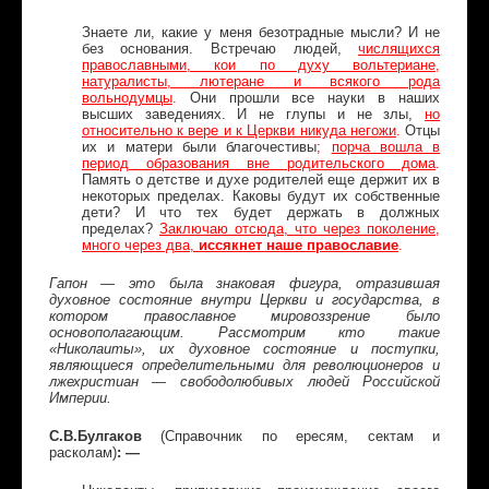
Знаете ли, какие у меня безотрадные мысли? И не
без основания. Встречаю людей,
числящихся
православными, кои по духу вольтериане,
натуралисты, лютеране и всякого рода
вольнодумцы
.
Они прошли все науки в наших
высших заведениях. И не глупы и не злы,
но
относительно к вере и к Церкви никуда негожи
.
Отцы
их и матери были благочестивы
;
порча вошла в
период образования вне родительского дома
.
Память о детстве и духе родителей еще держит их в
некоторых пределах. Каковы будут их собственные
дети? И что тех будет держать в должных
пределах?
Заключаю отсюда, что через поколение,
много через два,
иссякнет наше православие
.
Гапон — это была знаковая фигура, отразившая
духовное состояние внутри Церкви и государства, в
котором православное мировоззрение было
основополагающим. Рассмотрим кто такие
«Николаиты», их духовное состояние и поступки,
являющиеся определительными для революционеров и
лжехристиан — свободолюбивых людей Российской
Империи.
С.В.Булгаков
(Справочник по ересям, сектам и
расколам)
: —