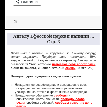
Поделиться
Ангелу Ефесской церкви напиши …
Стр. 3
Люди шли с иконами и хоругвями к Зимнему дворцу,
желая выразить Государю свои пожелания. Шли
верующие люди, доверившиеся священнику Гапону, а он
“тех, которые
называют себя апостолами
,
оказался из
а они не таковы, и нашел, что они
лжецы
;
(Откр. 2:2)
”
.
Петиция царю содержала следующие пункты:
Немедленное освобождение и возвращение всех
пострадавших за политические и религиозные
убеждения, за стачки и крестьянские беспорядки.
Немедленное объявление
свободы
и
неприкосновенности личности,
свободы слова
,
печати
, свободы собраний,
свободы
совести в деле
религии
.