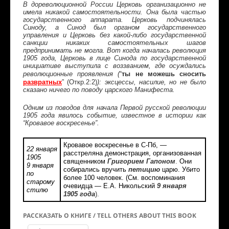
В дореволюционной России Церковь организационно не
имела никакой самостоятельности. Она была частью
государственного аппарата. Церковь подчинялась
Синоду, а Синод был органом государственного
управления и Церковь без какой-либо государственной
санкции никаких самостоятельных шагов
предпринимать не могла. Вот когда началась революция
1905 года, Церковь в лице Синода по государственной
инициативе выступила с воззванием, где осуждались
ты не можешь сносить
революционные проявления (
“
развратных
(Откр.2:2)
):
”
эксцессы, насилие, но не было
сказано ничего по поводу царского Манифеста.
Одним из поводов для начала Первой русской революции
1905 года явилось событие, известное в истории как
“Кровавое воскресенье”.
Кровавое воскресенье в С-Пб, —
22 января
расстреляна демонстрация, организованная
1905
священником
Григорием Гапоном
.
Они
9 января
собирались вручить
петицию
царю. Убито
по
более 100 человек. (См. воспоминания
старому
очевидца — Е.А. Никольский
9 января
стилю
1905 года
).
РАССКАЗАТЬ О КНИГЕ / TELL OTHERS ABOUT THIS BOOK