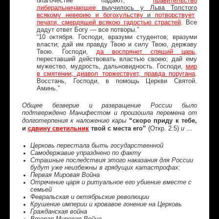
благочестие падают;
правительство
либеральничающее
выучилось у Льва Толстого
всякому неверию и богохульству
и
потворствует
печати, смердящей всякою гадостью страстей
. Все
дадут ответ Богу — все потворы.”
“10 октября. Господи, вразуми студентов; вразуми
власти; дай им правду Твою и силу Твою, державу
Твою. Господи,
да воспрянет спящий царь,
переставший действовать властью своею; дай ему
мужество, мудрость, дальновидность. Господи,
мир
в смятении; диавол торжествует
,
правда поругана
.
Восстань, Господи, в помощь Церкви Святой.
Аминь.”
Общее безверие и развращение России было
подтверждено Манифестом и произошла перемена от
“скоро приду к тебе,
долготерпения к наложению кары
и
сдвину светильник
твой с места его”
(Откр. 2:5)
и …
Церковь перестала быть государственной
Самодержавие упразднено по факту
Страшные последствия этого наказания для России
будут уже неизбежны в грядущих катастрофах:
Первая Мировая Война
Отречение царя и ритуальное его убиение вместе с
семьей
Февральская и октябрьские революции
Крушение империи и кровавое гонение на Церковь
Гражданская война
Вторая Мировая Война