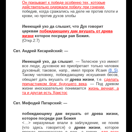
Он призывает к победе особенно тех, которые
действительно одержали победу при гонении
,
победив, когда сражались на деле не против плоти и
крови, но против духов злобы
Имеющий ухо да слышит, что Дух говорит
церквам
побеждающему дам вкушать от древа
жизни
которое посреди рая Божия.
(Откр.2:7)
Свт. Андрей Кесарийский: —
Имеющий ухо, да слышит
. — Телесное ухо имеют
все люди, духовное же приобретает только человек
духовный; таковое, напр., имел пророк Исаия
(8, 5)
.
Такому человеку, побеждающему искушения бесов,
т
древа жизни
обещает дать вкушать о
, т.е.
сделать
причастником благ будущего века
. — Под древом
жизни иносказательно понимается
жизнь вечная; а
та и другая есть Христос
Свт. Мефодий Патарский: —
побеждающему дам вкушать от древа жизни,
которое посреди рая Божия
<…> неразумные впали в заблуждение, не поняв
древе жизни
(что здесь говорится) о
, которое
прежде произрастало в раю, а теперь
для всех