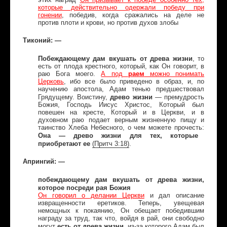
которые действительно одержали победу при
гонении
, победив, когда сражались на деле не
против плоти и крови, но против духов злобы
Тиконий: —
Побеждающему дам вкушать от древа жизни
, то
есть от плода крестного, который, как Он говорит, в
раю Бога моего.
А под
раем
можно понимать
Церковь
, ибо все было приведено в образ, и, по
научению апостола, Адам тенью предшествовал
древо жизни
Грядущему. Воистину,
— премудрость
Божия, Господь Иисус Христос, Который был
повешен на кресте, Который и в Церкви, и в
духовном раю подает верным жизненную пищу и
таинство Хлеба Небесного, о чем можете прочесть:
Она — древо жизни для тех, которые
приобретают ее
(
Притч
3:18)
.
Апрингий: —
побеждающему дам вкушать от древа жизни,
которое посреди рая Божия
Он говорил о делании Церкви
и дал описание
извращенности еретиков. Теперь, увещевая
немощных к покаянию, Он обещает победившим
награду за труд, так что, войдя в рай, они свободно
есть от древа жизни
могут
, из-за которого Адам был