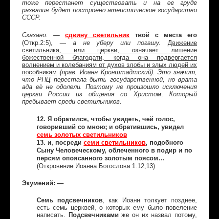
тоже перестанет существовать и на ее груде
развалин будет построено атеистическое государство
СССР.
сдвину светильник
твой с места его
Сказано: —
(Откр.2:5)
, — а не уберу или погашу.
Движение
светильника, или церкви, означает лишение
божественной благодати, когда она подвергается
волнением и колебаниям от духов злобы и злых людей их
пособникам
(прав. Иоанн Кронштадтский). Это значит,
что РПЦ перестала быть государственной, но врата
ада её не одолели. Поэтому не произошло исключения
церкви России из общения со Христом, Который
пребывает среди светильников.
12. Я обратился, чтобы увидеть, чей голос,
говоривший со мною; и обратившись, увидел
семь золотых светильников
13. и, посреди
семи светильников
, подобного
Сыну Человеческому, облеченного в подир и по
персям опоясанного золотым поясом…
(Откровение Иоанна Богослова 1:12,13)
Экумений: —
Семь подсвечников
, как Иоанн толкует позднее,
есть семь церквей, о которых ему было повеление
написать.
Подсвечниками
же он их назвал потому,