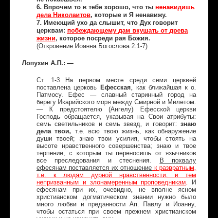
6. Впрочем то в тебе хорошо, что ты
ненавидишь
дела Николаитов
, которые и Я ненавижу.
7. Имеющий ухо да слышит, что Дух говорит
церквам:
побеждающему дам вкушать от
древа
жизни
, которое посреди рая Божия.
(Откровение Иоанна Богослова 2:1-7)
Лопухин А.П.: —
Ст. 1-3 На первом месте среди семи церквей
поставлена церковь
Ефесская
, как ближайшая к о.
Патмосу. Ефес — славный старинный город на
берегу Икарийского моря между Смирной и Милетом.
— К предстоятелю (Ангелу) Ефесской церкви
Господь обращается, указывая на Свои атрибуты:
семь светильников и семь звезд, и говорит:
знаю
дела твои,
т.е. всю твою жизнь, как обнаружение
души твоей; знаю твои усилия, чтобы стоять на
высоте нравственного совершенства; знаю и твое
терпение, с которым ты переносишь от язычников
все преследования и стеснения.
В похвалу
ефесянам поставляется их отношение
к развратным,
т.е. к людям дурной нравственности
, и тем
непризванным и злонамеренным проповедникам
.
И
ефесянам при их, очевидно, не вполне ясном
христианском догматическом знании нужно было
много любви и преданности Ап. Павлу и Иоанну,
чтобы остаться при своем прежнем христианском