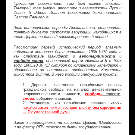
Пречистая Богоматерь. Там был казнен апостол
Тимофей, там умерли апостолы и евангелисты Лука и
Иоанн. В Эфесе Иоанном Богословом было написано
Святое Евангелие.
Зная исторические периоды Апокалипсиса, становится
понятно духовное состояние верующих, находящихся в
теле Церкви на данный рассматриваемый период.
Рассмотрим первый исторический период, главным
событием которого была революция 1905-1907 года и
как следствие Манифест о
веротерпимости
и
свободе слова
, подписанный царем Николаем II в 1905
году. 1905.10.30 (17 октября по юлианскому календарю) и
обнародован
по настоянию председателя Комитета
министров Витте. В него входили следующие пункты:
1. Даровать населению незыблемые основы
гражданской свободы на началах действительной
неприкосновенности личности,
свободы
совести,
слова
,
собраний и союзов.
2. Установить как незыблемое правило, чтобы
никакой закон не мог восприять силу
без
одобрения
— Государственной думы
.
Закон о веротерпимости касается Церкви. Юридически
и по факту РПЦ перестала быть государственной.