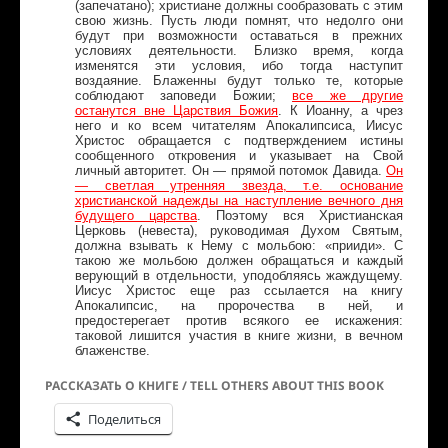
(запечатано); христиане должны сообразовать с этим
свою жизнь. Пусть люди помнят, что недолго они
будут при возможности оставаться в прежних
условиях деятельности. Близко время, когда
изменятся эти условия, ибо тогда наступит
воздаяние. Блаженны будут только те, которые
соблюдают заповеди Божии;
все же другие
останутся вне Царствия Божия
. К Иоанну, а чрез
него и ко всем читателям Апокалипсиса, Иисус
Христос обращается с подтверждением истины
сообщенного откровения и указывает на Свой
личный авторитет. Он — прямой потомок Давида.
Он
— светлая утренняя звезда, т.е. основание
христианской надежды на наступление вечного дня
будущего царства
. Поэтому вся Христианская
Церковь (невеста), руководимая Духом Святым,
должна взывать к Нему с мольбою: «прииди». С
такою же мольбою должен обращаться и каждый
верующий в отдельности, уподобляясь жаждущему.
Иисус Христос еще раз ссылается на книгу
Апокалипсис, на пророчества в ней, и
предостерегает против всякого ее искажения:
таковой лишится участия в книге жизни, в вечном
блаженстве.
РАССКАЗАТЬ О КНИГЕ / TELL OTHERS ABOUT THIS BOOK
Поделиться