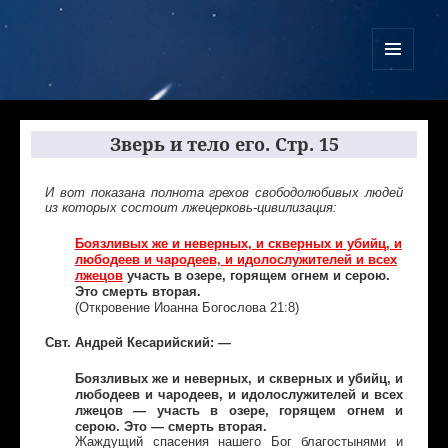
Куликово Поле Армагеддона
МЕНЮ
И
ВИДЖЕТЫ
Зверь и тело его. Стр. 15
И вот показана полнота грехов свободолюбивых людей
из которых состоит лжецерковь-цивилизация:
Боязливых же и неверных, и скверных и убийц, и
любодеев и чародеев, и идолослужителей и всех
лжецов
участь в озере, горящем огнем и серою.
Это смерть вторая.
(Откровение Иоанна Богослова 21:8)
Свт. Андрей Кесарийский: —
Боязливых же и неверных, и скверных и убийц, и
любодеев и чародеев, и идолослужителей и всех
лжецов — участь в озере, горящем огнем и
серою. Это — смерть вторая.
Жаждущий спасения нашего Бог благостынями и