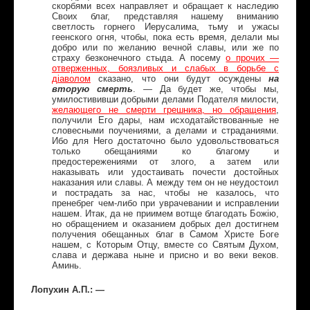
скорбями всех направляет и обращает к наследию
Своих благ, представляя нашему вниманию
светлость горнего Иерусалима, тьму и ужасы
геенского огня, чтобы, пока есть время, делали мы
добро или по желанию вечной славы, или же по
страху безконечного стыда. А посему
о прочих —
отверженных, боязливых и слабых в борьбе с
дiаволом
сказано, что они будут осуждены
на
вторую смерть
. — Да будет же, чтобы мы,
умилостививши добрыми делами Подателя милости,
желающего не смерти грешника, но обращения
,
получили Его дары, нам исходатайствованные не
словесными поучениями, а делами и страданиями.
Ибо для Него достаточно было удовольствоваться
только обещаниями ко благому и
предостережениями от злого, а затем или
наказывать или удостаивать почести достойных
наказания или славы. А между тем он не неудостоил
и пострадать за нас, чтобы не казалось, что
пренебрег чем-либо при уврачевании и исправлении
нашем. Итак, да не приимем вотще благодать Божiю,
но обращением и оказанием добрых дел достигнем
получения обещанных благ в Самом Христе Боге
нашем, с Которым Отцу, вместе со Святым Духом,
слава и держава ныне и присно и во веки веков.
Аминь.
Лопухин А.П.: —