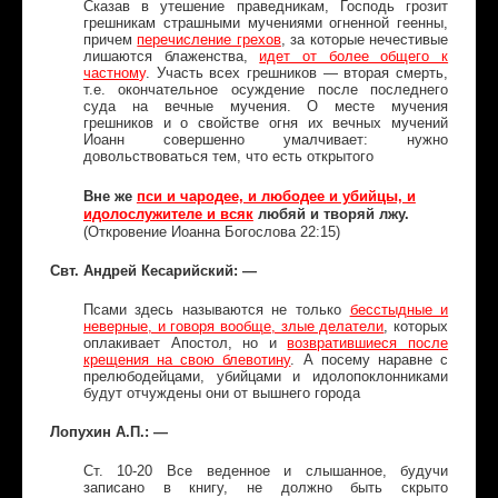
Сказав в утешение праведникам, Господь грозит
грешникам страшными мучениями огненной геенны,
причем
перечисление грехов
, за которые нечестивые
лишаются блаженства,
идет от более общего к
частном
у
. Участь всех грешников — вторая смерть,
т.е. окончательное осуждение после последнего
суда на вечные мучения. О месте мучения
грешников и о свойстве огня их вечных мучений
Иоанн совершенно умалчивает: нужно
довольствоваться тем, что есть открытого
Вне же
пси и чародее, и любодее и убийцы, и
идолослужителе и всяк
любяй и творяй лжу.
(Откровение Иоанна Богослова 22:15)
Свт. Андрей Кесарийский: —
Псами здесь называются не только
бесстыдные и
неверные, и говоря вообще, злые делатели
, которых
оплакивает Апостол, но и
возвратившиеся после
крещения на свою блевотину
. А посему наравне с
прелюбодейцами, убийцами и идолопоклонниками
будут отчуждены они от вышнего города
Лопухин А.П.: —
Ст. 10-20 Все веденное и слышанное, будучи
записано в книгу, не должно быть скрыто