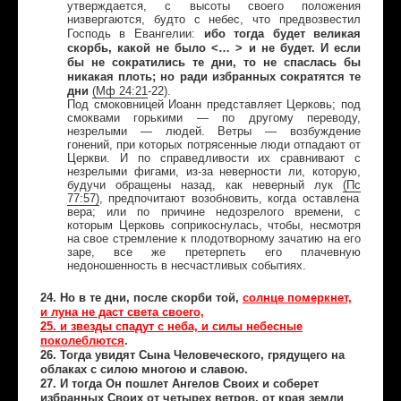
утверждается, с высоты своего положения
низвергаются, будто с небес, что предвозвестил
ибо тогда будет великая
Господь в Евангелии:
скорбь, какой не было <… > и не будет. И если
бы не сократились те дни, то не спаслась бы
никакая плоть; но ради избранных сократятся те
дни
(
Мф
24:21
-22)
.
Под смоковницей Иоанн представляет Церковь; под
смоквами горькими — по другому переводу,
незрелыми — людей. Ветры — возбуждение
гонений, при которых потрясенные люди отпадают от
Церкви. И по справедливости их сравнивают с
незрелыми фигами, из-за неверности ли, которую,
будучи обращены назад, как неверный лук
(
Пс
77:57
)
, предпочитают возобновить, когда оставлена
вера; или по причине недозрелого времени, с
которым Церковь соприкоснулась, чтобы, несмотря
на свое стремление к плодотворному зачатию на его
заре, все же претерпеть его плачевную
недоношенность в несчастливых событиях.
24. Но в те дни, после скорби той,
солнце померкнет,
и луна не даст света своего,
25. и звезды спадут с неба, и силы небесные
поколеблются
.
26. Тогда увидят Сына Человеческого, грядущего на
облаках с силою многою и славою.
27. И тогда Он пошлет Ангелов Своих и соберет
избранных Своих от четырех ветров, от края земли