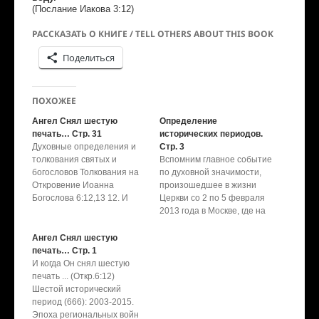
Послание Иакова 3:12)
(
РАССКАЗАТЬ О КНИГЕ / TELL OTHERS ABOUT THIS BOOK
Поделиться
ПОХОЖЕЕ
Ангел Снял шестую
Определение
печать… Стр. 31
исторических периодов.
Духовные определения и
Cтр. 3
толкования святых и
Вспомним главное событие
богословов Толкования на
по духовной значимости,
Откровение Иоанна
произошедшее в жизни
Богослова 6:12,13 12. И
Церкви со 2 по 5 февраля
когда Он снял шестую
2013 года в Москве, где на
печать, я взглянул, и вот,
архиерейском соборе
произошло великое
Русской Православной
Ангел Снял шестую
землетрясение, и солнце
Церкви, епископы внесли
печать… Стр. 1
стало мрачно как
изменения в Устав Церкви.
И когда Он снял шестую
власяница, и луна
Эти изменения в Уставе
печать ... (Откр.6:12)
сделалась как кровь.
повлекли за собой
Шестой исторический
(Откровение Иоанна
попрание девятого члена
период (666): 2003-2015.
Богослова 6:12) Тиконий: - и
Символа Веры -
Эпоха региональных войн