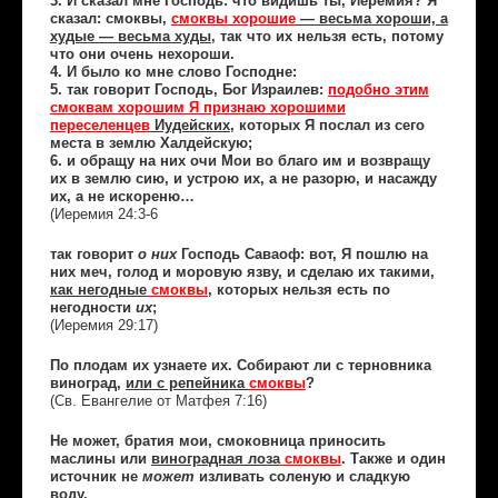
3. И сказал мне Господь: что видишь ты, Иеремия? Я
сказал: смоквы,
смоквы хорошие
— весьма хороши, а
худые — весьма худы
, так что их нельзя есть, потому
что они очень нехороши.
4. И было ко мне слово Господне:
5. так говорит Господь, Бог Израилев:
подобно этим
смоквам хорошим Я признаю хорошими
переселенцев
Иудейских
, которых Я послал из сего
места в землю Халдейскую;
6. и обращу на них очи Мои во благо им и возвращу
их в землю сию, и устрою их, а не разорю, и насажду
их, а не искореню…
(Иеремия 24:3-6
так говорит
о них
Господь Саваоф: вот, Я пошлю на
них меч, голод и моровую язву, и сделаю их такими,
как негодные
смоквы
, которых нельзя есть по
негодности
их
;
(Иеремия 29:17)
По плодам их узнаете их. Собирают ли с терновника
виноград,
или с репейника
смоквы
?
Св. Евангелие от Матфея 7:16)
(
Не может, братия мои, смоковница приносить
маслины или
виноградная лоза
смоквы
. Также и один
источник не
может
изливать соленую и сладкую
воду.