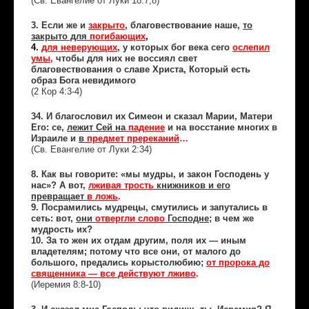
(Св. Евангелие от Луки 18:7,8)
3. Если же и
закрыто
, благовествование наше,
то
закрыто для
погибающих
,
4.
для неверующих
, у которых бог века сего
ослепил
умы
,
чтобы для них не воссиял свет
благовествования о славе Христа, Который есть
образ Бога невидимого
(2 Кор 4:3-4)
34. И благословил их Симеон и сказал Марии, Матери
Его: се,
лежит Сей на
падение
и на восстание многих в
Израиле и
в
предмет пререканий
…
(Св. Евангелие от Луки 2:34)
8. Как вы говорите: «мы мудры, и закон Господень у
нас»? А вот,
лживая трость
книжников и его
превращает
в ложь
.
9. Посрамились мудрецы, смутились и запутались в
сеть: вот,
они
отвергли слово
Господне
; в чем же
мудрость их?
10. За то жен их отдам другим, поля их — иным
владетелям; потому что все они, от малого до
большого, предались корыстолюбию;
от пророка до
священника — все действуют лживо
.
(Иеремия 8:8-10)