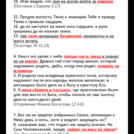
19. Итак видим, что
они не могли войти за
неверие
Послание к Евреям 3:17)
(
11. Продли милость Твою к знающим Тебя и правду
Твою к правым сердцем,
12. да не наступит на меня нога гордыни, и рука
грешника да не изгонит меня:
13.
там
пали
делающие
беззаконие
, низринуты и не
могут встать
.
(Псалтирь 35:11-13)
4. Хвост его увлек с неба
третью часть звезд
и поверг
их на
землю
. Дракон сей стал перед женою, которой
надлежало родить, дабы, когда она родит,
пожрать ее
младенца
.
5. И родила она младенца мужеского пола, которому
надлежит пасти все народы жезлом железным; и
восхищено было дитя ее к Богу и престолу Его.
6. А
жена убежала в пустыню
, где приготовлено было
для нее место от Бога, чтобы питали ее там тысячу
двести шестьдесят дней.
(Откровение Иоанна Богослова 12:4-6)
7. Бог ли не защитит избранных Своих, вопиющих к
Нему день и ночь, хотя и медлит защищать их?
8. сказываю вам, что подаст им защиту вскоре. Но
Сын Человеческий, придя,
найдет ли веру на земле
?