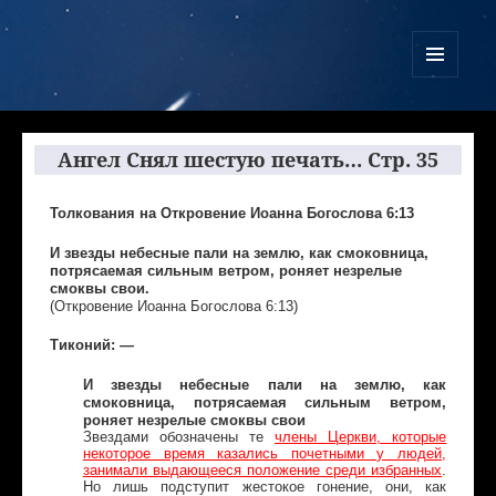
Куликово Поле Армагеддона
МЕНЮ
И
ВИДЖЕТЫ
Ангел Снял шестую печать… Стр. 35
Толкования на Откровение Иоанна Богослова 6:13
И звезды небесные пали на землю, как смоковница,
потрясаемая сильным ветром, роняет незрелые
смоквы свои.
(Откровение Иоанна Богослова 6:13)
Тиконий: —
И звезды небесные пали на землю, как
смоковница, потрясаемая сильным ветром,
роняет незрелые смоквы свои
Звездами обозначены те
члены Церкви, которые
некоторое время казались почетными у людей,
занимали выдающееся положение среди избранных
.
Но лишь подступит жестокое гонение, они, как