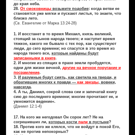
до края неба.
28.
От смоковницы
возьмите подобие
: когда ветви ее
становятся уже мягки и пускают листья, то знаете, что
близко лето.
(Св. Евангелие от Марка 13:24-28)
1. И восстанет в то время Михаил, князь великий,
стоящий за сынов народа твоего; и наступит время
тяжкое, какого не бывало с тех пор, как существуют
люди, до сего времени; но спасутся в это время из
народа твоего все,
которые найдены будут
записанными в книге
.
2. И многие из спящих в прахе земли пробудятся,
одни для жизни вечной,
другие на вечное поругание и
посрамление
.
3.
И разумные будут сиять, как светила на тверди, и
обратившие многих к правде —
как звезды
, вовеки,
навсегда
.
4. А ты, Даниил, сокрой слова сии и запечатай книгу
сию до последнего времени; многие прочитают ее, и
умножится ведение«.
(Даниил 12:1-4)
17. На кого же негодовал Он сорок лет? Не на
согрешивших ли,
которых кости
пали
в пустыне
?
18. Против кого же клялся, что не войдут в покой Его,
как не против непокорных?