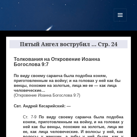
Куликово Поле Армагеддона
МЕНЮ
И
ВИДЖЕТЫ
Пятый Ангел вострубил … Стр. 24
Толкования на Откровение Иоанна
Богослова 9:7
По виду своему саранча была подобна коням,
приготовленным на войну; и на головах у ней как бы
венцы, похожие на золотые, лица же ее — как лица
человеческие…
(Откровение Иоанна Богослова 9:7)
Свт. Андрей Кесарийский: —
Ст. 7-9
По виду своему саранча была подобна
коням, приготовленным на войну, и на головах у
ней как бы венцы, похожие на золотые, лица же
ее, как лица человеческие. И волосы у ней, как
волосы у женщин, а зубы у ней были, как у