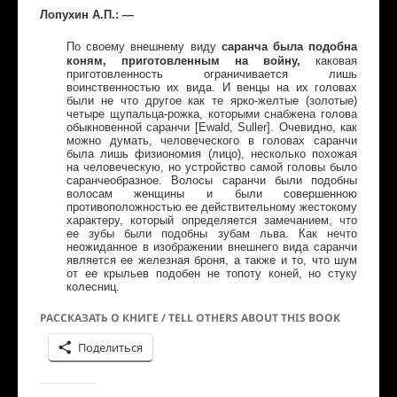
Лопухин А.П.: —
саранча была подобна
По своему внешнему виду
коням, приготовленным на войну,
каковая
приготовленность ограничивается лишь
воинственностью их вида. И венцы на их головах
были не что другое как те ярко-желтые (золотые)
четыре щупальца-рожка, которыми снабжена голова
обыкновенной саранчи [Ewald, Suller]. Очевидно, как
можно думать, человеческого в головах саранчи
была лишь физиономия (лицо), несколько похожая
на человеческую, но устройство самой головы было
саранчеобразное. Волосы саранчи были подобны
волосам женщины и были совершенною
противоположностью ее действительному жестокому
характеру, который определяется замечанием, что
ее зубы были подобны зубам льва. Как нечто
неожиданное в изображении внешнего вида саранчи
является ее железная броня, а также и то, что шум
от ее крыльев подобен не топоту коней, но стуку
колесниц.
РАССКАЗАТЬ О КНИГЕ / TELL OTHERS ABOUT THIS BOOK
Поделиться