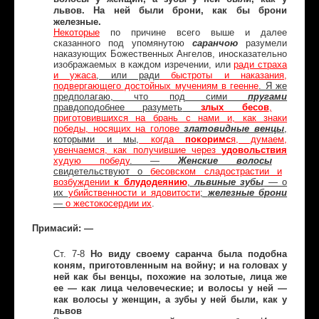
львов. На ней были брони, как бы брони
железные.
Некоторые
по причине всего выше и далее
сказанного под упомянутою
саранчою
разумели
наказующих Божественных Ангелов, иносказательно
изображаемых в каждом изречении, или
ради страха
и ужаса
, или ради
быстроты и наказания,
подвергающего достойных мучениям в геенне
. Я же
предполагаю, что под сими
пругами
правдоподобнее разуметь
злых бесов
,
приготовившихся на брань с нами и, как знаки
победы, носящих на голове
златовидные венцы
,
которыми и мы,
когда
покоримс
я, думаем,
увенчаемся, как получившие через
удовольствия
худую победу
. —
Женские волосы
свидетельствуют о
бесовском сладострастии и
возбуждении
к блудодеянию
,
львиные зубы
— о
их
убийственности и ядовитости
;
железные брони
—
о жестокосердии их
.
Примасий: —
Ст. 7-8
Но виду своему саранча была подобна
коням, приготовленным на войну; и на головах у
ней как бы венцы, похожие на золотые, лица же
ее — как лица человеческие; и волосы у ней —
как волосы у женщин, а зубы у ней были, как у
львов