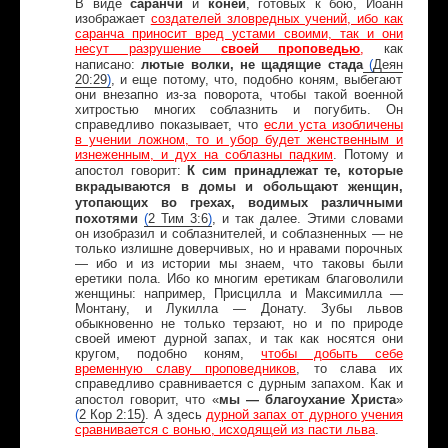
В виде
саранчи
и
коней
, готовых к бою, Иоанн
изображает
создателей зловредных учений, ибо как
саранча приносит вред устами своими, так и они
несут разрушение
своей проповедью
,
как
лютые волки, не щадящие стада
написано:
(
Деян
20:29
)
, и еще потому, что, подобно коням, выбегают
они внезапно из-за поворота, чтобы такой военной
хитростью многих соблазнить и погубить. Он
справедливо показывает, что
если уста изобличены
в учении ложном, то и убор будет женственным и
изнеженным, и дух на соблазны падким
. Потому и
К сим принадлежат те, которые
апостол говорит:
вкрадываются в домы и обольщают женщин,
утопающих во грехах, водимых различными
похотями
(
2
Тим
3:6
)
, и так далее. Этими словами
он изобразил и соблазнителей, и соблазненных — не
только излишне доверчивых, но и нравами порочных
— ибо и из истории мы знаем, что таковы были
еретики пола. Ибо ко многим еретикам благоволили
женщины: например, Присцилла и Максимилла —
Монтану, и Лукилла — Донату. Зубы львов
обыкновенно не только терзают, но и по природе
своей имеют дурной запах, и так как носятся они
кругом, подобно коням,
чтобы добыть себе
временную славу проповедников
, то слава их
справедливо сравнивается с дурным запахом. Как и
мы — благоухание Христа
апостол говорит, что «
»
(
2
Кор
2:15)
. А здесь
дурной запах от дурного учения
сравнивается с вонью, исходящей из пасти льва
.