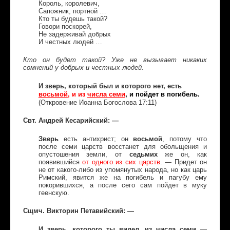
Король, королевич,
Сапожник, портной …
Кто ты будешь такой?
Говори поскорей,
Не задерживай добрых
И честных людей …
Кто он будет такой? Уже не вызывает никаких
сомнений у добрых и честных людей.
И зверь, который был и которого нет, есть
восьмой
, и из
числа семи
, и пойдет в погибель.
(Откровение Иоанна Богослова 17:11)
Свт. Андрей Кесарийский: —
Зверь
восьмой
есть антихрист; он
, потому что
после семи царств восстанет для обольщения и
опустошения земли, от
седьмих
же он, как
появившийся
от одного из сих царств
. — Придет он
не от какого-либо из упомянутых народа, но как царь
Римский, явится же на погибель и пагубу ему
покорившихся, а после сего сам пойдет в муку
геенскую.
Сщмч. Викторин Петавийский: —
И зверь, которого ты видел, из числа семи
—