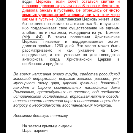
воды.
Церковь, если хочет остаться святою и
славною, должна отречься от соблазнов и бежать от
диавола, бежать в пустыню, т.е. отрекшись
от чисто
земных удовольствий и славы
, жить в этом мире
как бы в пустыне
.
Христианская Церковь живет и как
бы не живет на земле: она живет как бы в пустыне,
ибо поддерживает свое существование не единым
хлебом, но и глаголом, исходящим из уст Божиих
(
Мф
. 4:4).
В таком положении Христианская
Церковь, питаемая и поддерживаемая Богом,
должна пробыть 1260 дней. Это число может быть
рассматриваемо и как указание на Бож.
определение, и как указание на дни господства
антихриста, когда Христианской Церкви в
особенности придётся.
Во время написания этого труда, средства российской
массовой информации, выражая желание россиян, уже
муссируют тему царя, царской фамилии, династий,
находят в Европе сомнительных наследников дома
Романовых, претендующих на престол, под предлогом
исторического исследования, вбрасывая ложные доводы
о незаконности отречения царя и постепенно переходя к
вопросу о необходимости восстановления монархии.
Вспомним детскую считалку:
На златом крыльце сидели
Царь, царевич,