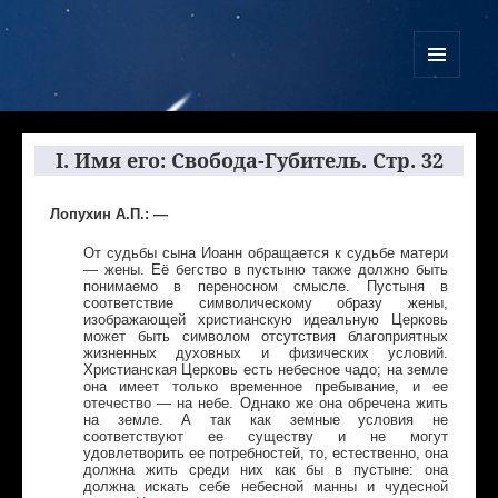
Куликово Поле Армагеддона
МЕНЮ
И
ВИДЖЕТЫ
I. Имя его: Свобода-Губитель. Стр. 32
Лопухин А.П.: —
От судьбы сына Иоанн обращается к судьбе матери
— жены. Её бегство в пустыню также должно быть
понимаемо в переносном смысле. Пустыня в
соответствие символическому образу жены,
изображающей христианскую идеальную Церковь
может быть символом отсутствия благоприятных
жизненных духовных и физических условий.
Христианская Церковь есть небесное чадо; на земле
она имеет только временное пребывание, и ее
отечество — на небе. Однако же она обречена жить
на земле. А так как земные условия не
соответствуют ее существу и не могут
удовлетворить ее потребностей, то, естественно, она
должна жить среди них как бы в пустыне: она
должна искать себе небесной манны и чудесной