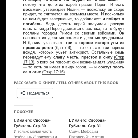
есть
потому что до этих царей правил Нерон. И
восьмой
, утверждает Иоанн, — поскольку он скоро
придет, то считается на восьмом месте. И поскольку
и пойдет в
на нем будет завершение, то добавляет:
погибель
. Ведь десять царей получили царскую
власть. Когда Нерон движется с востока, то те будут
посланы городом Римом со своими войсками. Он
называет их десятью рогами и десятью диадэмами.
три с корнем исторгнуты из
И Даниил указывает:
прежних рогов
(
Дан
7:8)
, — то есть это три первых
вождя, которых убьет антихрист. Остальные семь
славу, честь, престол и силу
(
Откр
передадут ему
17:13)
, о коих он говорит: они возненавидят блудницу
и сожгут плоть
— то есть он имеет в виду город, —
ее в огне
(
Откр
17:16)
.
РАССКАЗАТЬ О КНИГЕ / TELL OTHERS ABOUT THIS BOOK
Поделиться
ПОХОЖЕЕ
I. Имя его: Свобода-
I. Имя его: Свобода-
Губитель. Стр. 30
Губитель. Стр. 31
И только малая часть
Сщмч. Мефодий
“избранных” прихожан и
Патарский: - А жена