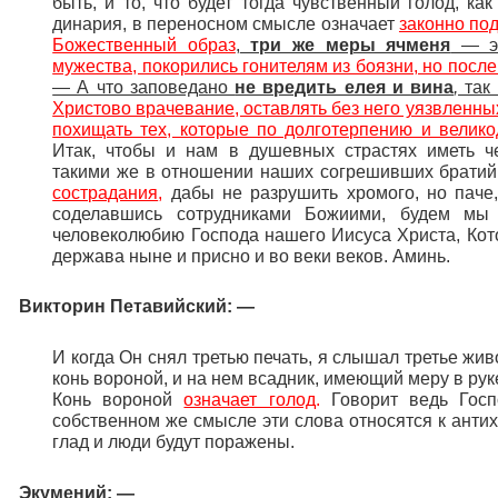
быть, и то, что будет тогда чувственный голод, к
динария, в переносном смысле означает
законно по
Божественный образ
,
три же меры ячменя
— э
мужества, покорились гонителям из боязни, но посл
— А что заповедано
не вредить елея и вина
,
так 
Христово врачевание, оставлять без него уязвленн
похищать тех, которые по долготерпению и вели
Итак, чтобы и нам в душевных страстях иметь ч
такими же в отношении наших согрешивших брати
сострадания
,
дабы не разрушить хромого, но паче,
соделавшись сотрудниками Божиими, будем мы 
человеколюбию Господа нашего Иисуса Христа, Кот
держава ныне и присно и во веки веков. Аминь.
Викторин Петавийский
: —
И когда Он снял третью печать, я слышал третье живо
конь вороной, и на нем всадник, имеющий меру в рук
Конь вороной
означает голод
.
Говорит ведь Госп
собственном же смысле эти слова относятся к антихр
глад и люди будут поражены.
Экумений
: —