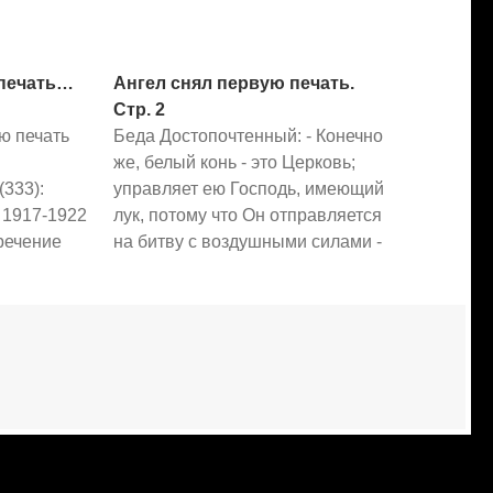
 печать…
Ангел снял первую печать.
Стр. 2
ью печать
Беда Достопочтенный: - Конечно
же, белый конь - это Церковь;
(333):
управляет ею Господь, имеющий
 1917-1922
лук, потому что Он отправляется
речение
на битву с воздушными силами -
7
Ему дан венец победы, потому
итуальное
что смертью Он низверг царство
ьи
смерти. Экумений: - Конь белый
ие
обозначает Евангелие,
 голод
поскольку будут сотворены
оссийская
добрые дела людям [через него].
герская
…
анская
анская