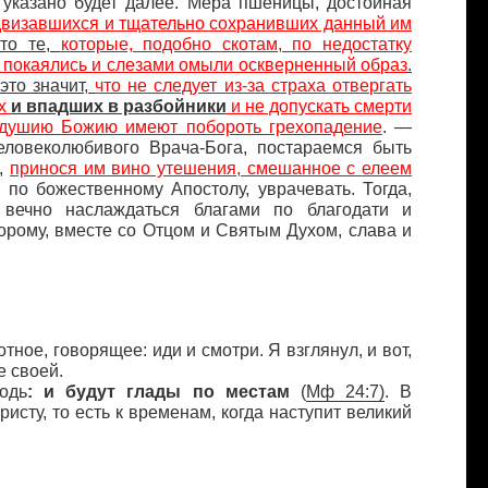
ак указано будет далее. Мера пшеницы, достойная
двизавшихся и тщательно сохранивших данный им
то те,
которые, подобно скотам, по недостатку
е покаялись и слезами омыли оскверненный образ
.
это значит,
что не следует из-за страха отвергать
ых
и впадших в разбойники
и не допускать смерти
кодушию Божию имеют побороть грехопадение
. —
еловеколюбивого Врача-Бога, постараемся быть
й,
принося им вино утешения, смешанное с елеем
 по божественному Апостолу, уврачевать. Тогда,
вечно наслаждаться благами по благодати и
орому, вместе со Отцом и Святым Духом, слава и
тное, говорящее: иди и смотри. Я взглянул, и вот,
е своей.
одь
:
и будут глады по местам
(
Мф
24:7)
. В
исту, то есть к временам, когда наступит великий