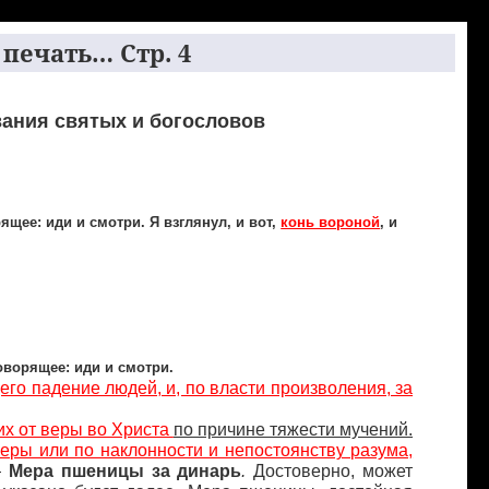
печать… Стр. 4
ания святых и богословов
ящее: иди и смотри. Я взглянул, и вот,
конь вороной
, и
оворящее: иди и смотри.
го падение людей, и, по власти произволения, за
их от веры во Христа
по причине тяжести мучений.
веры или по наклонности и непостоянству разума,
—
Мера пшеницы за динарь
.
Достоверно, может