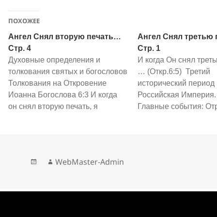
ПОХОЖЕЕ
Ангел Снял вторую печать…
Ангел Снял третью
Стр. 4
Стр. 1
Духовные определения и
И когда Он снял трет
толкования святых и богословов
… (Откр.6:5) Третий
Толкования на Откровение
исторический период 
Иоанна Богослова 6:3 И когда
Российская Империя.
он снял вторую печать, я
Главные события: От
слышал второе животное,
царя Революция 191
говорящее: иди и смотри.
Гражданская война Р
(Откровение Иоанна Богослова
убиение царской сем
6:3) Свт. Андрей Кесарийский: -
Тотальное уничтожен
WebMaster-Admin
Так как первое животное, как
священства Разруха и
выше сказано, означает
Крушение империй: Р
Апостольскую власть, то
Империя, Австро-Вен
предполагаю, говорит, что телец,
империя (1918), Герм
…
империя (1918), Осм