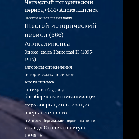
Четвертый исторический
период (444) Апокалипсиса
Шестой Ангел вылил чашу
Шестой исторический
период (666)
Апокалипсиса
Эпоха: царь Николай II (1895-
1917)
алгоритм определения
исторических периодов
Апокалипсиса
антихрист
блудница
богоборческая цивилизация
зверь-цивилизация
зверь
зверь и тело его
и Ангелу Пергамской церкви напиши
и когда Он снял шестую
печать