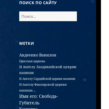
ПОИСК ПО САЙТУ
МЕТКИ
Авдеенко
Вавилон
Ефесская церковь
И Ангелу Лаодикийской цекрви
напиши
И Ангелу Сардийской церкви напиши
И Ангелу Фиатирской церкви
напиши ...
Имя его: Свобода-
Губитель