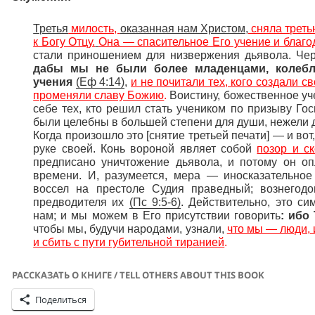
Третья
милость,
оказанная нам Христом,
сняла треть
к Богу Отцу.
Она — спасительное Его учение и благо
стали приношением для низвержения дьявола. Чере
дабы мы не были более младенцами, колеб
учения
(
Еф
4:14)
,
и не почитали тех, кого создали 
променяли славу Божию
.
Воистину, божественное уче
себе тех, кто решил стать учеником по призыву Гос
были целебны в большей степени для души, нежели д
Когда произошло это [снятие третьей печати] — и во
руке своей. Конь вороной являет собой
позор и с
предписано уничтожение дьявола, и потому он оп
времени. И, разумеется, мера — иносказательно
воссел на престоле Судия праведный; вознегодо
предводителя их
(
Пс
9:5-6)
. Действительно, это с
нам; и мы можем в Его присутствии говорить
:
ибо 
чтобы мы, будучи народами, узнали,
что мы — люди, и
и сбить с пути губительной тиранией
.
РАССКАЗАТЬ О КНИГЕ / TELL OTHERS ABOUT THIS BOOK
Поделиться