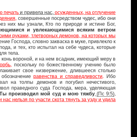
ю печать
и привела нас,
осужденных, на отлучение
деяния
,
совершенные посредством чудес, ибо они
з них мы узнали, Кто по природе и истине Бог,
лющимися и увлекающимися всяким ветром
своими руками, тлетворных демонов, на которых мы
ние Господа, словно закваска в муке, привлекло к
пода, и тех, кто испытал на себе чудеса, которые
ля тела.
т, конь вороной, и на нем всадник, имеющий меру в
корбь
,
поскольку по божественному учению было
лакивает свое низвержение, длившееся столько
е обозначение
равенства и справедливости
.
Ибо
вал на толпы демонов и погубил нечестивого,
имвол праведного суда Господа, мера, уделяющая
Ты производил мой суд и мою тяжбу
(
Пс
9:5)
,
 нас нельзя по участи скота тянуть за узду и удила