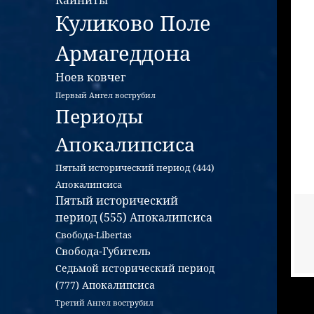
Каиниты
Куликово Поле
Армагеддона
Ноев ковчег
Первый Ангел вострубил
Периоды
Апокалипсиса
Пятый исторический период (444)
Апокалипсиса
Пятый исторический
период (555) Апокалипсиса
Свобода-Libertas
Свобода-Губитель
Седьмой исторический период
(777) Апокалипсиса
Третий Ангел вострубил