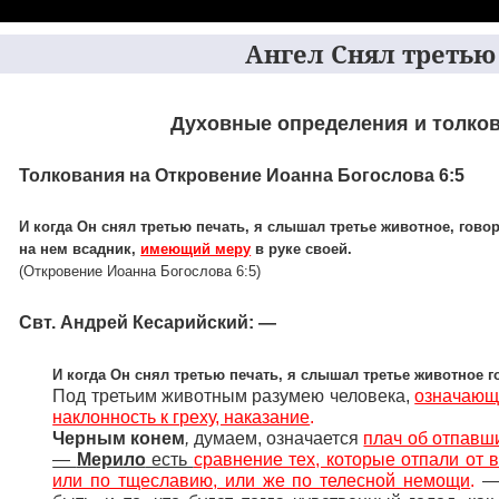
Ангел Снял третью 
Духовные определения и толков
Толкования на Откровение Иоанна Богослова 6:5
И когда Он снял третью печать, я слышал третье животное, говор
на нем всадник,
имеющий меру
в руке своей.
(Откровение Иоанна Богослова 6:5)
Свт. Андрей Кесарийский: —
И когда Он снял третью печать, я слышал третье животное г
Под третьим животным разумею человека,
означающе
наклонность к греху, наказание
.
Черным конем
,
думаем, означается
плач об отпавш
—
Мерило
есть
сравнение тех, которые отпали от 
или по тщеславию, или же по телесной немощи
.