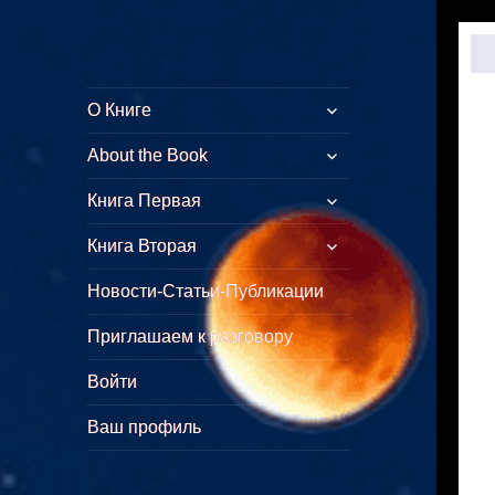
Куликово Поле
Толкование символических
О Книге
Армагеддона
смыслов стихов Откровения
About the Book
Книга Первая
Книга Вторая
Новости-Статьи-Публикации
Приглашаем к разговору
Войти
Ваш профиль