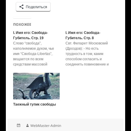
Поделиться
ПОХОЖЕЕ
I. Имя его: Свобода-
I. Имя его: Свобода-
Губитель. Стр. 19
Губитель. Стр. 8
Слово “свобода”,
Свт. Филарет Московский
наполняемое духом, чье
(Дроздов): - Но есть
имя “Свобода-Libertas”,
трудность в том, каким
вещается по всем
способом согласить и
средствам массовой
соединить повиновение и
информации ежесекундно
свободу, когда их
по всему миру. Имя этого
направления
гордого “гения из гениев”
представляются
прославляют и воспевают
противоположными; —
поэты, художники,
свобода хочет разширять
музыканты, создающие
человеческую
бессмертные
деятельность, а
Таежный тупик свободы
произведения искусства,
повиновение ограничивает
посвященные Свободе-
ее. В сем случае дело
Libertas. Открытия и
зависит наиболее от того,
изобретения ученых и
как понимают свободу. Ибо
WebMaster-Admin
инженеров: “И чудесами
едва ли есть в языках…