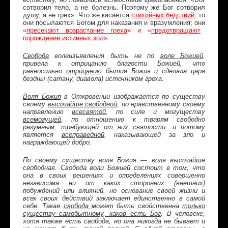
сотворил тело, а не болезнь. Поэтому же Бог сотворил
душу, а не грех». Что же касается
стихийных бедствий
,
то
они посылаются Богом для наказания и вразумления; они
«
пресекают возрастание греха
» и «
предотвращают
порождение истинных зол
».
Свобода
волеизъявления быть не по
воле Божией
,
привела к отрицанию благости Божией, что
равносильно
отрицанию
бытия Божия и сделала царя
бездны (сатану, диавола) источником греха.
Воля Божия
в Откровении изображается по существу
своему
высочайше свободной
, по нравственному своему
направлению
всесвятой
, по силе и могуществу
всемогущей
, по отношению к тварям свободно
разумным, требующей от них
святости
, и потому
является
всеправедной
, наказывающей за зло и
награждающей добро.
По своему существу воля Божия — воля высочайше
свободная. Свобода воли Божией состоит в том, что
она в своих решениях и определениях совершенно
независима ни от каких сторонних (внешних)
побуждений или влияний, но основание своей жизни и
всех своих действий заключает единственно в самой
себе. Такая
свобода
может быть свойственна
только
существу самобытному, каков есть Бог
. В человеке,
хотя также есть свобода, но она никогда не бывает и