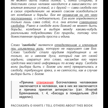
не может быть такой полной. С одной стороны, в
действиях своих человек находится в зависимости от
влияния внешних условий, а с другой — сама свобода его
в своих определениях не может совсем освободиться
от колебания и борьбы. Бог же
независим ни от чего
постороннего
,
и следовательно, Его воля определяется
только лишь сама собой, т.е. она вполне
совершенно
свободна
. Равно в свободе воли Божией не может быть
борьбы, колебания в выборе между какими-нибудь
различными побуждениями Его природы, потому что
божественная природа пр
о
ста и едина.
Слово “
свобода
” является
определяющим и ключевым
при изъявлении воли
, которую не нарушает сам Бог.
Слово “свобода” стало орудием порабощения и не
только, но и именем духа, который пав от своей
гордыни, извратил это слово, насаждая его через
средства массовой информации по всему миру. Свобода
воли (выбора быть с Богом или нет) превратилась в
свободу, требующую греха, а не святости, как в случае
выбора быть с Богом.
«Причина
отвержения
Богочеловека человеками
заключается в человеках, как в них же заключается
и причина принятия антихриста» (
свт. Игнатий
Брянчанинов
, т. 4, «Беседа в понедельник 29-й
недели»).
РАССКАЗАТЬ О КНИГЕ / TELL OTHERS ABOUT THIS BOOK