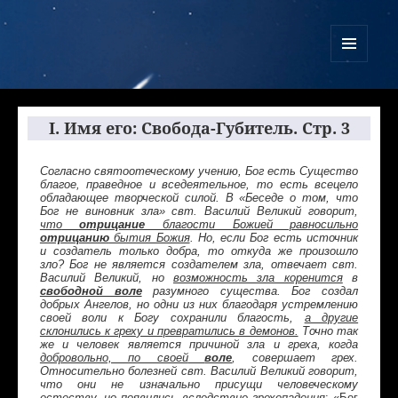
Куликово Поле Армагеддона
МЕНЮ
И
ВИДЖЕТЫ
I. Имя его: Свобода-Губитель. Стр. 3
Согласно святоотеческому учению, Бог есть Существо
благое, праведное и вседеятельное, то есть всецело
обладающее творческой силой. В «Беседе о том, что
Бог не виновник зла» свт. Василий Великий говорит,
что
отрицание
благости Божией равносильно
отрицанию
бытия Божия
. Но, если Бог есть источник
и создатель только добра, то откуда же произошло
зло? Бог не является создателем зла, отвечает свт.
Василий Великий, но
возможность зла коренится
в
свободной воле
разумного существа. Бог создал
добрых Ангелов, но одни из них благодаря устремлению
своей воли к Богу сохранили благость,
а другие
склонились к греху и превратились в демонов.
Точно так
же и человек является причиной зла и греха, когда
добровольно, по своей
воле
, совершает грех.
Относительно болезней свт. Василий Великий говорит,
что они не изначально присущи человеческому
естеству, но появились вследствие грехопадения
: «Бог