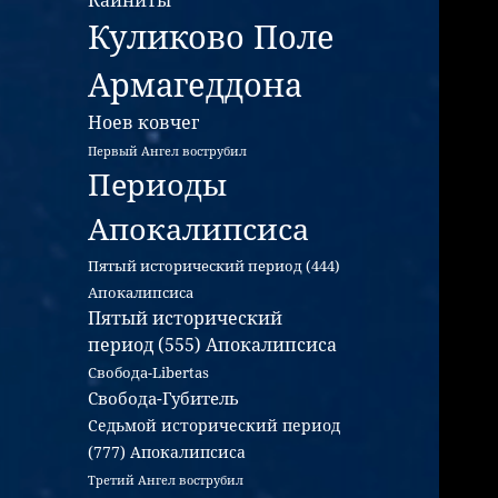
Каиниты
Куликово Поле
Армагеддона
Ноев ковчег
Первый Ангел вострубил
Периоды
Апокалипсиса
Пятый исторический период (444)
Апокалипсиса
Пятый исторический
период (555) Апокалипсиса
Свобода-Libertas
Свобода-Губитель
Седьмой исторический период
(777) Апокалипсиса
Третий Ангел вострубил