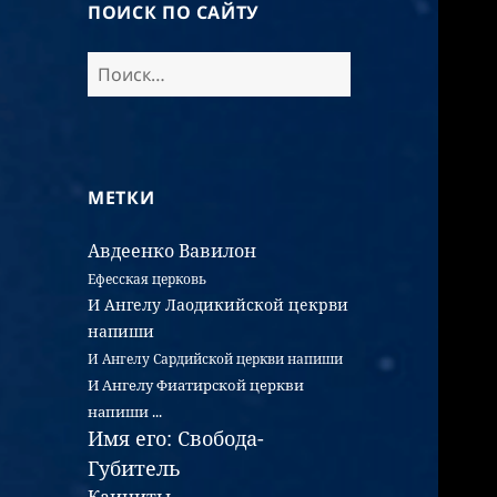
ПОИСК ПО САЙТУ
МЕТКИ
Авдеенко
Вавилон
Ефесская церковь
И Ангелу Лаодикийской цекрви
напиши
И Ангелу Сардийской церкви напиши
И Ангелу Фиатирской церкви
напиши ...
Имя его: Свобода-
Губитель