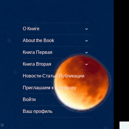
Куликово Поле
Толкование символических
О Книге
Армагеддона
смыслов стихов Откровения
About the Book
Книга Первая
Книга Вторая
Новости-Статьи-Публикации
Приглашаем к разговору
Войти
Ваш профиль