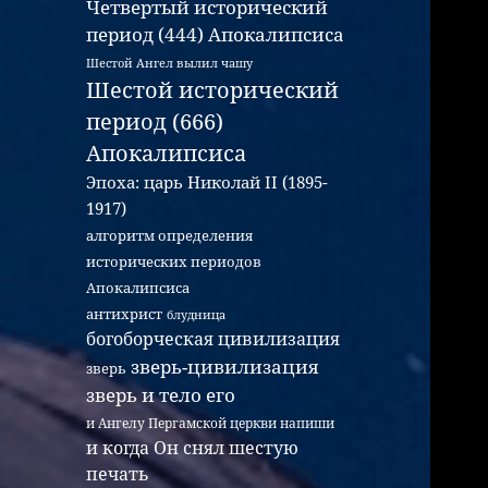
Четвертый исторический
период (444) Апокалипсиса
Шестой Ангел вылил чашу
Шестой исторический
период (666)
Апокалипсиса
Эпоха: царь Николай II (1895-
1917)
алгоритм определения
исторических периодов
Апокалипсиса
антихрист
блудница
богоборческая цивилизация
зверь-цивилизация
зверь
зверь и тело его
и Ангелу Пергамской церкви напиши
и когда Он снял шестую
печать