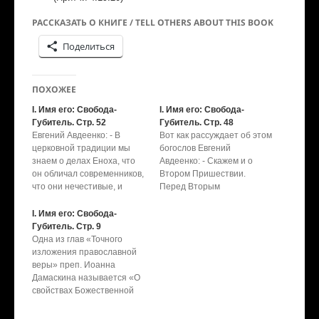
РАССКАЗАТЬ О КНИГЕ / TELL OTHERS ABOUT THIS BOOK
Поделиться
ПОХОЖЕЕ
I. Имя его: Свобода-
I. Имя его: Свобода-
Губитель. Стр. 52
Губитель. Стр. 48
Евгений Авдеенко: - В
Вот как рассуждает об этом
церковной традиции мы
богослов Евгений
знаем о делах Еноха, что
Авдеенко: - Скажем и о
он обличал современников,
Втором Пришествии.
что они нечестивые, и
Перед Вторым
пророчествовал о
Пришествии два
грядущем суде. И
праведника (по толковании
I. Имя его: Свобода-
сохранились слова Еноха –
это Енох и Илья) будут
Губитель. Стр. 9
их передаёт св. ап. Иуда.
пророчествовать в
Одна из глав «Точного
Это его послание есть в
Иерусалиме, будут убиты,
изложения православной
Новом Завете. Он
лежать не погребёнными,
веры» преп. Иоанна
обращает их против тех,
но после трёх дней с
Дамаскина называется «О
кто хулит Христа: «Горе им,
половиною вошёл в них дух
свойствах Божественной
…
жизни от Бога и они оба…
природы», где преп. Иоанн
Дамаскин определяет Бога