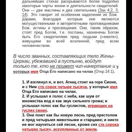
дальнейших стихах раскрываются более подробно
некоторые черты жизни и деятельности свидетелей.
Они — две маслины и два светильника
(
Зах
4:2, 3,
14
). Это говорит об особенном наделении их Бож.
дарами, благодаря которым они являются
могущественными и авторитетными проповедниками
Бож. истины и просвящения. Они, таким образом,
стоят пред Богом, т.е. посланы, назначены Богом
быть Его свидетелями пред людьми («земля»),
живущими во всей вселенной, пред всем
человечеством.
В число званных, составляющих тело Жены-
Церкви, убежавшей в пустыню, войдут
только те, кто
не примет
чип-начертание и
у
которых
имя
Отца Его написано на челах
(Откр.14:1)
.
1. И взглянул я, и вот, Агнец стоит на горе Сионе,
и с Ним
сто сорок четыре тысячи
, у которых
имя
Отца Его написано на челах.
2. И услышал я голос с неба, как шум от
множества вод и как звук сильного грома; и
услышал голос как бы гуслистов,
играющих на
гуслях своих
.
3. Они поют как бы новую песнь пред престолом
и пред четырьмя животными и старцами; и никто
не мог научиться сей песни, кроме сих
ста сорока
четырех тысяч, искупленных от земли
.