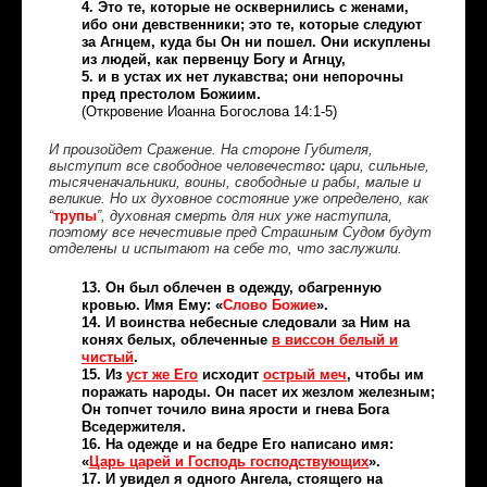
4. Это те, которые не осквернились с женами,
ибо они девственники; это те, которые следуют
за Агнцем, куда бы Он ни пошел. Они искуплены
из людей, как первенцу Богу и Агнцу,
5. и в устах их нет лукавства; они непорочны
пред престолом Божиим.
(Откровение Иоанна Богослова 14:1-5)
И произойдет Сражение. На стороне Губителя,
выступит все свободное человечество
:
цари, сильные,
тысяченачальники, воины, свободные и рабы, малые и
великие. Но их духовное состояние уже определено, как
трупы
“
”, духовная смерть для них уже наступила,
поэтому все нечестивые пред Страшным Судом будут
отделены и испытают на себе то, что заслужили.
13. Он был облечен в одежду, обагренную
кровью. Имя Ему: «
Слово Божие
».
14. И воинства небесные следовали за Ним на
конях белых, облеченные
в виссон белый и
чистый
.
15. Из
уст же Его
исходит
острый меч
, чтобы им
поражать народы. Он пасет их жезлом железным;
Он топчет точило вина ярости и гнева Бога
Вседержителя.
16. На одежде и на бедре Его написано имя:
«
Царь царей и Господь господствующих
».
17. И увидел я одного Ангела, стоящего на