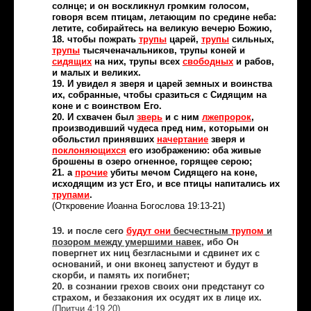
солнце; и он воскликнул громким голосом,
говоря всем птицам, летающим по средине неба:
летите, собирайтесь на великую вечерю Божию,
18. чтобы пожрать
трупы
царей,
трупы
сильных,
трупы
тысяченачальников, трупы коней и
сидящих
на них, трупы всех
свободных
и рабов,
и малых и великих.
19. И увидел я зверя и царей земных и воинства
их, собранные, чтобы сразиться с Сидящим на
коне и с воинством Его.
20. И схвачен был
зверь
и с ним
лжепророк
,
производивший чудеса пред ним, которыми он
обольстил принявших
начертание
зверя и
поклоняющихся
его изображению: оба живые
брошены в озеро огненное, горящее серою;
21. а
прочие
убиты мечом Сидящего на коне,
исходящим из уст Его, и все птицы напитались их
трупами
.
(Откровение Иоанна Богослова 19:13-21)
19. и после сего
будут они
бесчестным
трупом
и
позором между умершими навек
, ибо Он
повергнет их ниц безгласными и сдвинет их с
оснований, и они вконец запустеют и будут в
скорби, и память их погибнет;
20. в сознании грехов своих они предстанут со
страхом, и беззакония их осудят их в лице их.
(Притчи 4:19.20)