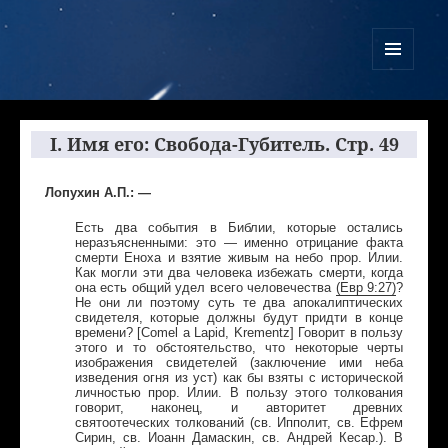
Куликово Поле Армагеддона
МЕНЮ
И
ВИДЖЕТЫ
I. Имя его: Свобода-Губитель. Стр. 49
Лопухин А.П.: —
Есть два события в Библии, которые остались
неразъясненными: это — именно отрицание факта
смерти Еноха и взятие живым на небо прор. Илии.
Как могли эти два человека избежать смерти, когда
она есть oбщий удел всего человечества
(
Евр
9:27
)
?
Не они ли поэтому суть те два апокалиптических
свидетеля, которые должны будут придти в конце
времени? [Comel a Lapid, Krementz] Говорит в пользу
этого и то обстоятельство, что некоторые черты
изображения свидетелей (заключение ими неба
изведения огня из уст) как бы взяты с исторической
личностью прор. Илии. В пользу этого толкования
говорит, наконец, и авторитет древних
святоотеческих толкований (св. Ипполит, св. Ефрем
Cирин, св. Иоанн Дамаскин, св. Андрей Кеcap.). В