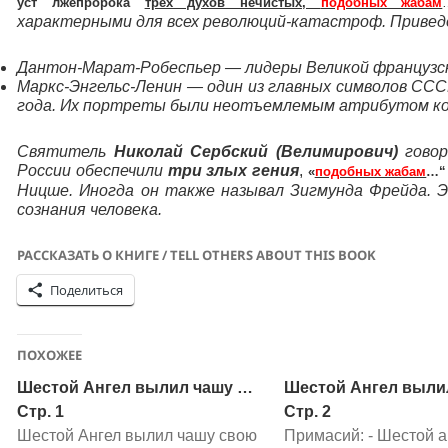
уст лжепророка
трех духов нечистых,
подобных жабам
характерными для всех революций-катастроф. Привед
Дантон-Марат-Робеспьер — лидеры Великой французской
Маркс-Энгельс-Ленин — один из главных символов СС
года. Их портреты были неотъемлемым атрибутом ко
Святитель
Николай Сербский (Велимирович)
говор
России обеспечили
три злых гения
,
«
подобных жабам
…
Ницше. Иногда он также называл Зигмунда Фрейда. 
сознания человека.
РАССКАЗАТЬ О КНИГЕ / TELL OTHERS ABOUT THIS BOOK
Поделиться
ПОХОЖЕЕ
Шестой Ангел вылил чашу …
Шестой Ангел выли
Стр. 1
Стр. 2
Шестой Ангел вылил чашу свою
Примасий: - Шестой а