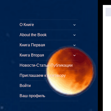
Куликово Поле
Толкование символических
О Книге
Армагеддона
смыслов стихов Откровения
About the Book
Книга Первая
Книга Вторая
Новости-Статьи-Публикации
Приглашаем к разговору
Войти
Ваш профиль