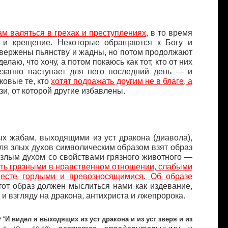
ам валяться в грехах и преступлениях
, в то время
е и крещение. Некоторые обращаются к Богу и
ривержены пьянству и жадны, но потом продолжают
лаю, что хочу, а потом покаюсь как тот, кто от них
незапно наступает для него последний день — и
аковые те, кто
хотят подражать другим не в благе, а
зи, от которой другие избавлены.
ых жабам, выходящими из уст дракона (диавола),
 Для злых духов символическим образом взят образ
ем злым духом со свойствами грязного животного —
ыть грязными в нравственном отношении, слабыми
есте гордыми и превозносящимися
.
Об образе
тот образ должен мыслиться нами как издевание,
 и взгляду на дракона, антихриста и лжепророка.
е
“
И видел я выходящих из уст дракона и из уст зверя и из