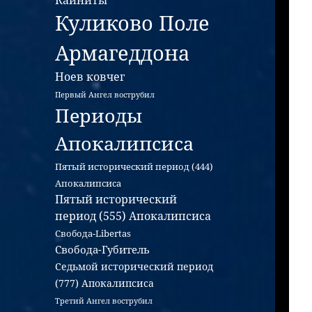
Каиниты
Куликово Поле
Армагеддона
Ноев ковчег
Первый Ангел вострубил
Периоды
Апокалипсиса
Пятый исторический период (444)
Апокалипсиса
Пятый исторический
период (555) Апокалипсиса
Свобода-Libertas
Свобода-Губитель
Седьмой исторический период
(777) Апокалипсиса
Третий Ангел вострубил