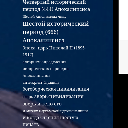
Четвертый исторический
период (444) Апокалипсиса
Шестой Ангел вылил чашу
Шестой исторический
период (666)
Апокалипсиса
Эпоха: царь Николай II (1895-
1917)
алгоритм определения
исторических периодов
Апокалипсиса
антихрист
блудница
богоборческая цивилизация
зверь-цивилизация
зверь
зверь и тело его
и Ангелу Пергамской церкви напиши
и когда Он снял шестую
печать