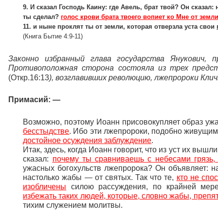
9. И сказал Господь Каину: где Авель, брат твой? Он сказал: 
ты сделал?
голос крови брата твоего вопиет ко Мне от земл
11. и ныне проклят ты от земли, которая отверзла уста свои
(Книга Бытие 4:9-11)
Законно избранный глава государства Янукович, 
Противоположная сторона состояла из трех предс
(Откр.16:13
)
, возглавивших революцию, лжепророки Клич
Примасий: —
Возможно, поэтому Иоанн присовокупляет образ уж
бесстыдстве
. Ибо эти лжепророки, подобно живущим
достойное осуждения заблуждение
.
Итак, здесь, когда Иоанн говорит, что из уст их вышли
сказал:
почему ты сравниваешь с небесами грязь,
ужасных богохульств лжепророка? Он объявляет: на
настолько жабы — от святых. Так что те,
кто не спо
изобличены
силою рассуждения, по крайней мере
избежать таких людей, которые, словно жабы, преп
тихим служением молитвы.