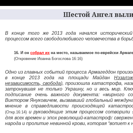
Шестой Ангел вылил
В конце того же 2013 года начался исторически
процессом всего свободолюбивого человечества в борьб
16. И он
собрал их
на место, называемое по-еврейски Армаг
(Откровение Иоанна Богослова 16:16)
Одно из главных событий процесса Армагеддон произош
в конце 2013 года на площади Майдан
Нэзалэ
независимость, свобода
), произошла катастрофа, наз
затронувшая не только Украину, но и весь мир. К
подписание очень важного документа: «мирного с
Виктором Януковичем, вызвавший глобальный междун
мнение в справедливости происходящей катастр
и руководящие этим процессом сотворили
(Откр.16:14)
для всех времен и эпох революций-катастроф: свержени
народа и пролитие невинной крови, которая “вопиет к н