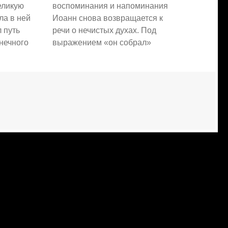
еликую
воспоминания и напоминания
ла в ней
Иоанн снова возвращается к
л путь
речи о нечистых духах. Под
нечного
выражением «он собрал»
разумеются те же нечистые духи
ишествию
(как бы возглавляемые
ь Христа, о
диаволом), по внушению
от Муж,
которых цари всей земли вместе
оторого,
со своими народами собрались
на место Армагеддон. В Свящ.
Писании мы не находим какой-
либо…