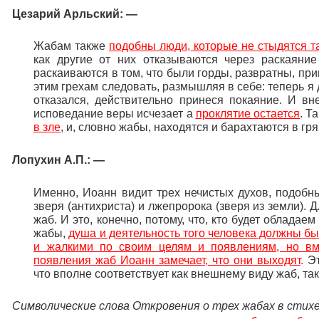
Цезарий Арльский: —
Жабам также
подобны люди, которые не стыдятся т
как другие от них отказываются через раскаяни
раскаиваются в том, что были горды, развратны, п
этим грехам следовать, размышляя в себе: теперь я де
отказался, действительно принеся покаяние. И в
исповедание веры исчезает а
проклятие остается
. Т
в зле
, и, словно жабы, находятся и барахтаются в гря
Лопухин А.П.: —
Именно, Иоанн видит трех нечистых духов, подобн
зверя (антихриста) и лжепророка (зверя из земли).
жаб. И это, конечно, потому, что, кто будет облада
жабы,
душа и деятельность того человека должны б
и жалкими по своим целям и появлениям, но вм
появления жаб Иоанн замечает, что они выходят
.
Э
что вполне соответствует как внешнему виду жаб, так
Символические слова Откровения о трех жабах в стих