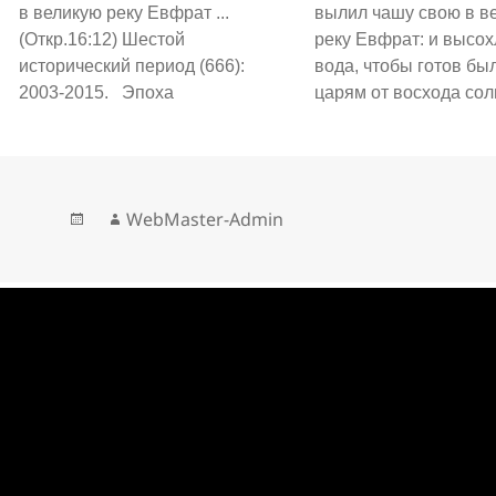
в великую реку Евфрат ...
вылил чашу свою в в
(Откр.16:12) Шестой
реку Евфрат: и высох
исторический период (666):
вода, чтобы готов бы
2003-2015. Эпоха
царям от восхода сол
региональных войн и
Воды высохли, чтобы
перманентных - цветных
приготовить путь пр
(содомских) революций,
царя с востока, то ест
охвативших весь мир. Начало и
котором мы читаем: в
WebMaster-Admin
завершение процесса: “И
восток имя Ему, для К
собрал их на место, называемое
чтобы Он вершил…
по-еврейски Армагеддон”.
Главные события: Архиерейский
Собор 2013 окончательно
упразднил высшую власть…