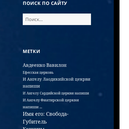
ПОИСК ПО САЙТУ
МЕТКИ
Авдеенко
Вавилон
Ефесская церковь
И Ангелу Лаодикийской цекрви
напиши
И Ангелу Сардийской церкви напиши
И Ангелу Фиатирской церкви
напиши ...
Имя его: Свобода-
Губитель