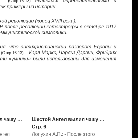
являются определительными и
…“
(Откр.16:13)
ем примеры из истории.
 революции (конец XVIII века).
СР после революции-катастрофы в октябре 1917
ммунистической символики.
ил, что антихристианский разворот Европы и
– Карл Маркс, Чарльз Дарвин, Фридрих
“
(Откр.16:13)
Эти «умники» были использованы для изменения
л чашу …
Шестой Ангел вылил чашу …
Стр. 6
нгел
Лопухин А.П.: - После этого