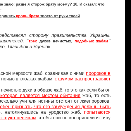
не знаю; разве я сторож брату моему? 10. И сказал: что
и
;
принять
кровь брата
твоего от руки твоей
…
представлял сторону правительства Украины.
тавителей:
“
”
трех
духов нечистых,
подобных жабам
ко, Тягныбок и Яценюк.
асной мерзости жаб, сравнивая с ними
пророков в
 ночью в клоаках жабам,
с шумом распространяют
 нечистые духи в образе жаб, то это как если бы он
 которая является местом обитания
жаб, то есть
сколько учителя истины отстоят от лжепророков,
собен признать, что его заблуждения должны быть
, натолкнувшись на уродство жаб,
попытаются
ятствуют невежам
, чтобы они не восприняли истину