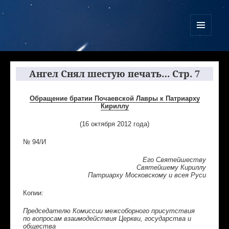
Куликово Поле Армагеддона
МЕНЮ
И
ВИДЖЕТЫ
Ангел Снял шестую печать… Стр. 7
Обращение братии Почаевской Лавры к Патриарху
Кириллу
(16 октября 2012 года)
№ 94/И
Его Святейшеству
Святейшему Кириллу
Патриарху Московскому и всея Руси
Копии:
Председателю Комиссии межсоборного присутствия
по вопросам взаимодействия Церкви, государства и
общества