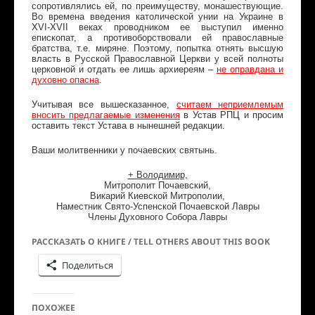
сопротивлялись ей, по преимуществу, монашествующие.
Во времена введения католической унии на Украине в
XVI-XVII веках проводником ее выступил именно
епископат, а противоборствовали ей православные
братства, т.е. миряне. Поэтому, попытка отнять высшую
власть в Русской Православной Церкви у всей полноты
церковной и отдать ее лишь архиереям –
не оправдана и
духовно опасна
.
Учитывая все вышесказанное,
считаем неприемлемым
вносить предлагаемые изменения
в Устав РПЦ и просим
оставить текст Устава в нынешней редакции.
Ваши молитвенники у почаевских святынь.
+ Володимир,
Митрополит Почаевский,
Викарий Киевской Митрополии,
Наместник Свято-Успенской Почаевской Лавры
Члены Духовного Собора Лавры
РАССКАЗАТЬ О КНИГЕ / TELL OTHERS ABOUT THIS BOOK
Поделиться
ПОХОЖЕЕ