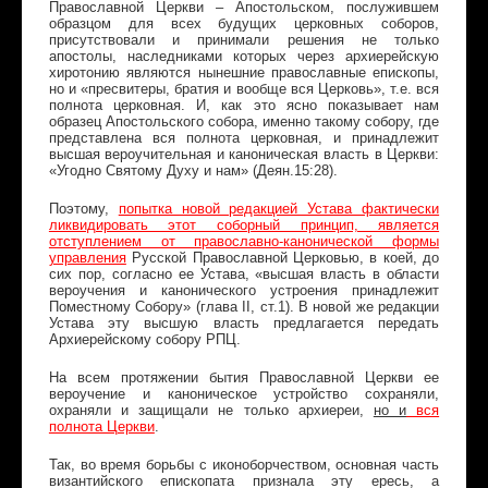
Православной Церкви – Апостольском, послужившем
образцом для всех будущих церковных соборов,
присутствовали и принимали решения не только
апостолы, наследниками которых через архиерейскую
хиротонию являются нынешние православные епископы,
но и «пресвитеры, братия и вообще вся Церковь», т.е. вся
полнота церковная. И, как это ясно показывает нам
образец Апостольского собора, именно такому собору, где
представлена вся полнота церковная, и принадлежит
высшая вероучительная и каноническая власть в Церкви:
«Угодно Святому Духу и нам» (Деян.15:28).
Поэтому,
попытка новой редакцией Устава фактически
ликвидировать этот соборный принцип, является
отступлением от православно-канонической формы
управления
Русской Православной Церковью, в коей, до
сих пор, согласно ее Устава, «высшая власть в области
вероучения и канонического устроения принадлежит
Поместному Собору» (глава II, ст.1). В новой же редакции
Устава эту высшую власть предлагается передать
Архиерейскому собору РПЦ.
На всем протяжении бытия Православной Церкви ее
вероучение и каноническое устройство сохраняли,
охраняли и защищали не только архиереи,
но и
вся
полнота Церкви
.
Так, во время борьбы с иконоборчеством, основная часть
византийского епископата признала эту ересь, а