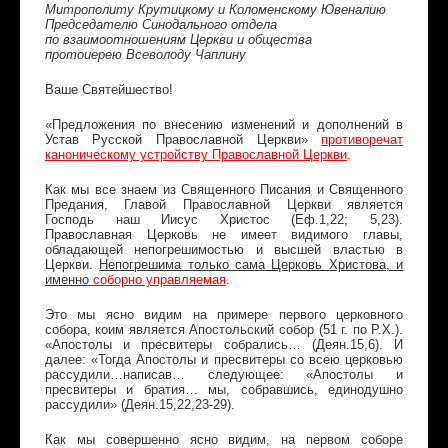
Митрополиту Крутицкому и Коломенскому Ювеналию
Председателю Синодального отдела
по взаимоотношениям Церкви и общества
протоиерею Всеволоду Чаплину
Ваше Святейшество!
«Предложения по внесению изменений и дополнений в
Устав Русской Православной Церкви»
противоречат
каноническому устройству Православной Церкви
.
Как мы все знаем из Священного Писания и Священного
Предания, Главой Православной Церкви является
Господь наш Иисус Христос (Еф.1,22; 5,23).
Православная Церковь не имеет видимого главы,
обладающей непогрешимостью и высшей властью в
Церкви.
Непогрешима только сама Церковь Христова, и
именно
соборно управляемая
.
Это мы ясно видим на примере первого церковного
собора, коим является Апостольский собор (51 г. по Р.Х.).
«Апостолы и пресвитеры собрались… (Деян.15,6). И
далее: «Тогда Апостолы и пресвитеры со всею церковью
рассудили…написав… следующее: «Апостолы и
пресвитеры и братия… мы, собравшись, единодушно
рассудили» (Деян.15,22,23-29).
Как мы совершенно ясно видим, на первом соборе