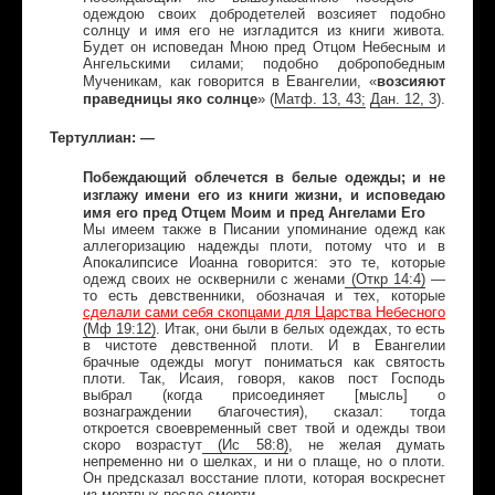
одеждою своих добродетелей возсияет подобно
солнцу и имя его не изгладится из книги живота.
Будет он исповедан Мною пред Отцом Небесным и
Ангельскими силами; подобно добропобедным
возсияют
Мученикам, как говорится в Евангелии, «
праведницы яко солнце
» (
Матф
. 13, 43;
Дан
. 12, 3
).
Тертуллиан: —
Побеждающий облечется в белые одежды; и не
изглажу имени его из книги жизни, и исповедаю
имя его пред Отцем Моим и пред Ангелами Его
Мы имеем также в Писании упоминание одежд как
аллегоризацию надежды плоти, потому что и в
Апокалипсисе Иоанна говорится: это те, которые
одежд своих не осквернили с женами
(
Откр
14:4)
—
то есть девственники, обозначая и тех, которые
сделали сами себя скопцами для Царства Небесного
(
Мф
19:12)
. Итак, они были в белых одеждах, то есть
в чистоте девственной плоти. И в Евангелии
брачные одежды могут пониматься как святость
плоти. Так, Исаия, говоря, каков пост Господь
выбрал (когда присоединяет [мысль] о
вознаграждении благочестия), сказал: тогда
откроется своевременный свет твой и одежды твои
скоро возрастут
(
Ис
58:8)
, не желая думать
непременно ни о шелках, и ни о плаще, но о плоти.
Он предсказал восстание плоти, которая воскреснет
из мертвых после смерти.