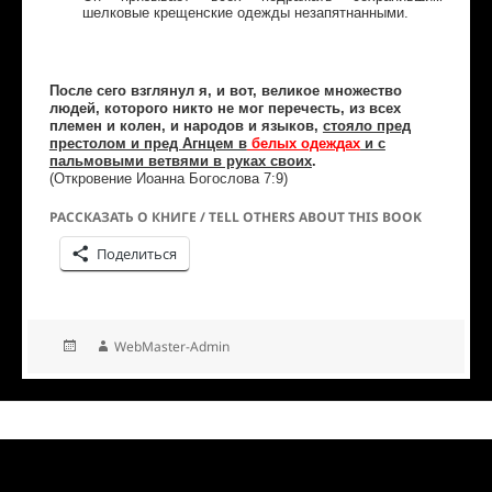
шелковые крещенские одежды незапятнанными.
После сего взглянул я, и вот, великое множество
людей, которого никто не мог перечесть, из всех
племен и колен, и народов и языков,
стояло пред
престолом и пред Агнцем в
белых одеждах
и с
пальмовыми ветвями в руках своих
.
(Откровение Иоанна Богослова 7:9)
РАССКАЗАТЬ О КНИГЕ / TELL OTHERS ABOUT THIS BOOK
Поделиться
WebMaster-Admin