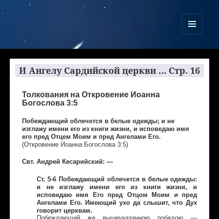
Куликово Поле Армагеддона
МЕНЮ
И
ВИДЖЕТЫ
И Ангелу Сардийской церкви … Стр. 16
Толкования на Откровение Иоанна
Богослова 3:5
Побеждающий облечется в белые одежды; и не
изглажу имени его из книги жизни, и исповедаю имя
его пред Отцем Моим и пред Ангелами Его.
(Откровение Иоанна Богослова 3:5)
Свт. Андрей Кесарийский: —
Ст. 5-6 Побеждающий облечется в белые одежды:
и не изглажу имени его из книги жизни, и
исповедаю имя Его пред Отцом Моим и пред
Ангелами Его. Имеющий ухо да слышит, что Дух
говорит церквам.
Побеждающий же вышеуказанною победою —