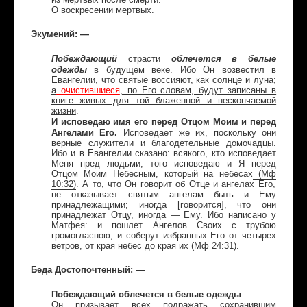
О воскресении мертвых.
Экумений: —
Побеждающий
облечется в белые
страсти
одежды
в будущем веке. Ибо Он возвестил в
Евангелии, что святые воссияют, как солнце и луна;
а
очистившиеся
, по Его словам, будут записаны в
книге живых для той блаженной и нескончаемой
жизни
.
И исповедаю имя его перед Отцом Моим и перед
Ангелами Его.
Исповедает же их, поскольку они
верные служители и благодетельные домочадцы.
Ибо и в Евангелии сказано: всякого, кто исповедает
Меня пред людьми, того исповедаю и Я перед
Отцом Моим Небесным, который на небесах
(
Мф
10:32)
. А то, что Он говорит об Отце и ангелах Его,
не отказывает святым ангелам быть и Ему
принадлежащими; иногда [говорится], что они
принадлежат Отцу, иногда — Ему. Ибо написано у
Матфея: и пошлет Ангелов Своих с трубою
громогласною, и соберут избранных Его от четырех
ветров, от края небес до края их (
Мф
24:31)
.
Беда Достопочтенный: —
Побеждающий облечется в белые одежды
Он призывает всех подражать сохранившим