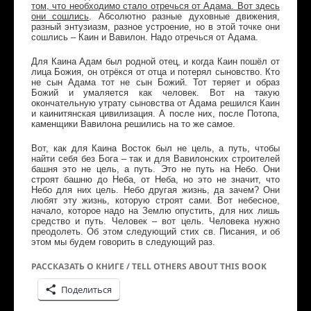
том, что необходимо стало отречься от Адама. Вот здесь
они сошлись
. Абсолютно разные духовные движения,
разный энтузиазм, разное устроение, но в этой точке они
сошлись – Каин и Вавилон. Надо отречься от Адама.
Для Каина Адам был родной отец, и когда Каин пошёл от
лица Божия, он отрёкся от отца и потерял сыновство. Кто
не сын Адама тот не сын Божий. Тот теряет и образ
Божий и умаляется как человек. Вот на такую
окончательную утрату сыновства от Адама решился Каин
и каинитянская цивилизация. А после них, после Потопа,
каменщики Вавилона решились на то же самое.
Вот, как для Каина Восток был не цель, а путь, чтобы
найти себя без Бога – так и для Вавилонских строителей
башня это не цель, а путь. Это не путь на Небо. Они
строят башню до Неба, от Неба, но это не значит, что
Небо для них цель. Небо другая жизнь, да зачем? Они
любят эту жизнь, которую строят сами. Вот небесное,
начало, которое надо на Землю опустить, для них лишь
средство и путь. Человек – вот цель. Человека нужно
преодолеть. Об этом следующий стих св. Писания, и об
этом мы будем говорить в следующий раз.
РАССКАЗАТЬ О КНИГЕ / TELL OTHERS ABOUT THIS BOOK
Поделиться