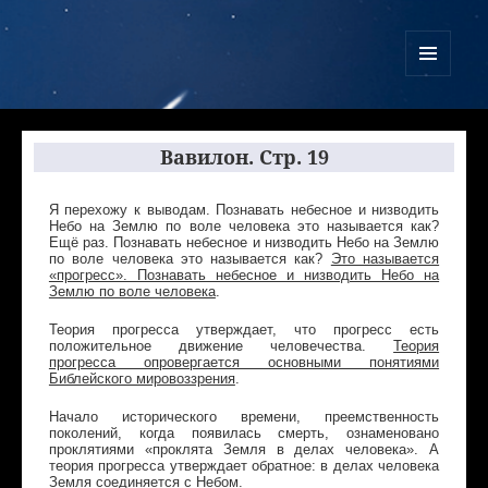
Куликово Поле Армагеддона
МЕНЮ
И
ВИДЖЕТЫ
Вавилон. Cтр. 19
Я перехожу к выводам. Познавать небесное и низводить
Небо на Землю по воле человека это называется как?
Ещё раз. Познавать небесное и низводить Небо на Землю
по воле человека это называется как?
Это называется
«прогресс». Познавать небесное и низводить Небо на
Землю по воле человека
.
Теория прогресса утверждает, что прогресс есть
положительное движение человечества.
Теория
прогресса опровергается основными понятиями
Библейского мировоззрения
.
Начало исторического времени, преемственность
поколений, когда появилась смерть, ознаменовано
проклятиями «проклята Земля в делах человека». А
теория прогресса утверждает обратное: в делах человека
Земля соединяется с Небом.