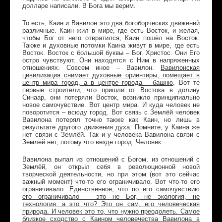
долларе написали. В Бога мы верим.
То есть, Каин и Вавилон это два богоборческих движений
различные. Каин жил в мире, где есть Восток, и желая,
чтобы Бог от него отвратился, Каин пошёл на Восток.
Также и духовные потомки Каина живут в мире, где есть
Восток. Восток с большой буквы – Бог. Христос. Они Его
остро чувствуют. Они находятся с Ним в напряженных
отношениях. Совсем иное – Вавилон.
Вавилонская
цивилизация снимает духовные ориентиры, помещает в
центр мира город, а в центре города – башню
. Вот те
первые строители, что пришли от Востока в долину
Синаар, они потеряли Восток, возникло принципиально
новое самочувствие. Вот центр мира. И куда человек не
поворотится – всюду город. Вот связь с Землёй человек
Вавилона потерял точно также как Каин, но лишь в
результате другого движения духа. Помните, у Каина же
нет связи с Землёй. Так и у человека Вавилона связи с
Землёй нет, потому что везде город. Человек
Вавилона выпал из отношений с Богом, из отношений с
Землёй, он открыл себя в революционной новой
творческой деятельности, но при этом (вот это сейчас
важный момент) что-то его ограничивало. Вот что-то его
ограничивало.
Единственное, что по его самочувствию
его ограничивало – это не Бог, не экология, не
технология, а это что? Это он сам, его человеческая
природа. И человек это то, что нужно преодолеть. Самое
близкое сходство с Каином человечества Вавилона в