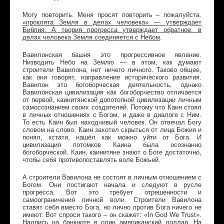
Могу повторить. Меня просят повторить – пожалуйста.
«проклята Земля в делах человека» — утверждает
Библия. А теория прогресса утверждает обратное: в
делах человека Земля соединяется с Небом
.
Вавилонская башня это прогрессивное явление.
Низводить Небо на Землю — в этом, как думают
строители Вавилона, нет ничего личного. Таково общее,
как они говорят, направление исторического развития.
Вавилон это богоборческая деятельность, однако
Вавилонская цивилизация как богоборчество отличается
от первой, каинитянской допотопной цивилизации личным
самосознанием своих создателей. Потому что Каин стоял
в личных отношениях с Богом, и даже в диалоге с Ним.
То есть Каин был находчивый человек. Он отвечал Богу
словом на слово. Каин захотел скрыться от лица Божия и
понял, кстати, нашёл как можно уйти от Бога. И
цивилизация потомков Каина была осознанно
богоборческой. Каин, каинитяне знают о Боге достаточно,
чтобы себя противопоставлять воле Божьей.
А строители Вавилона не состоят в личным отношением с
Богом. Они постигают начала и следуют в русле
прогресса. Вот это требует отрешенности и
самоограничения личной воли. Строители Вавилона
ставят себя вместо Бога, но лично против Бога ничего не
имеют. Вот спроси такого – он скажет: «In God We Trust».
Надпись на банкноте в один американский доллар. На