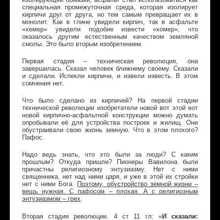
специальная промежуточная среда, которая изолирует
кирпичи друг от друга, но тем самым превращает их в
монолит. Как в глине увидели кирпич, так в асфальте
«хемер» увидели подобие извести «хомер», что
оказалось другим естественным качеством земляной
смолы. Это было вторым изобретением.
Первая стадия – техническая революция, она
завершилась. Сказал человек ближнему своему. Сказали
и сделали. Испекли кирпичи, и извели известь. В этом
сомнения нет.
Что было сделано из кирпичей? На первой стадии
технической революции изобретатели новой вот этой вот
новой кирпично-асфальтной конструкции можно думать
опробывали её для устройства построек и жилищ. Они
обустраивали свою жизнь земную. Что в этом плохого?
Пафос.
Надо ведь знать, что это были за люди? С каким
прошлым? Откуда пришли? Пионеры Вавилона были
причастны религиозному энтузиазму. Нет с ними
священника, нет над ними царя, и уже в этой их стройки
нет с ними Бога.
Поэтому, обустройство земной жизни –
вещь нужная. С пафосом – плохая. А с религиозным
энтузиазмом – грех
.
И сказали:
Вторая стадия революции. 4 ст 11 гл: «