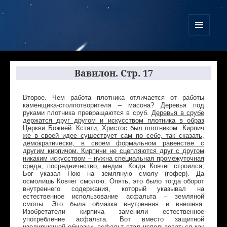
Куликово Поле Армагеддона
МЕНЮ
И
ВИДЖЕТЫ
Вавилон. Cтр. 17
Второе. Чем работа плотника отличается от работы
каменщика-столпотворителя – масона? Деревья под
руками плотника превращаются в сруб.
Деревья в срубе
держатся друг другом и искусством плотника в образ
Церкви Божией. Кстати, Христос был плотником. Кирпич
же в своей идее существует сам по себе, так сказать,
демократически, в своём формальном равенстве с
другим кирпичом. Кирпичи не сцепляются друг с другом
никаким искусством – нужна специальная промежуточная
среда, посредничество, медиа
. Когда Ковчег строился,
Бог указал Ною на земляную смолу (гофер). Да
осмолишь Ковчег смолою. Опять, это было тогда оборот
внутреннего содержания, который указывал на
естественное использование асфальта – земляной
смолы. Это была обмазка внутренняя и внешняя.
Изобретатели кирпича заменили естественное
употребление асфальта. Вот вместо защитной
изолирующей обмазки, асфальт стал использоваться как