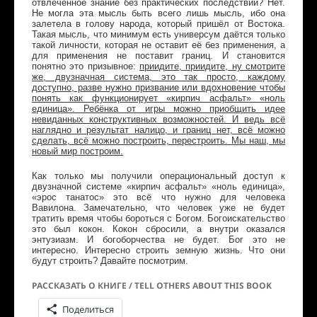
отвлечённое знание без практических последствий? Нет.
Не могла эта мысль быть всего лишь мысль, ибо она
залетела в голову народа, который пришёл от Востока.
Такая мысль, что минимум есть универсум даётся только
такой личности, которая не оставит её без применения, а
для применения не поставит границ. И становится
понятно это призывное:
приидите, приидите, ну смотрите
же, двузначная система, это так просто, каждому
доступно, разве нужно призвание или вдохновение чтобы
понять как функционирует «кирпич асфальт» «ноль
единица». Ребёнка от игры можно приобщить идее
невиданных конструктивных возможностей. И ведь всё
наглядно и результат налицо, и границ нет, всё можно
сделать, всё можно построить, перестроить. Мы наш, мы
новый мир построим.
Как только мы получили операциональный доступ к
двузначной системе «кирпич асфальт» «ноль единица»,
«эрос танатос» это всё что нужно для человека
Вавилона. Замечательно, что человек уже не будет
тратить время чтобы бороться с Богом. Богоискательство
это был кокон. Кокон сбросили, а внутри оказался
энтузиазм. И богоборчества не будет. Бог это не
интересно. Интересно строить земную жизнь. Что они
будут строить? Давайте посмотрим.
РАССКАЗАТЬ О КНИГЕ / TELL OTHERS ABOUT THIS BOOK
Поделиться