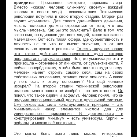
приидите
»
. Произошло, смотрите, перемена лица.
Вместо «сказал человек ближнему своему» (каждый
говорил от своего лица) – «сказали они». Техническая
революция вступила в свою вторую стадию. Второй раз
звучит «приидите». Для своего дальнейшего движения,
мысль человека должна отрешиться от того, что она
мысль человека. Как бы это объяснить? Дело в том, что
закон ома, он одинаков для всех людей, также как законы
математики. Вот есть такая сфера, где субъективность и
личность не то что не имеют значения, а от них
То есть, научное знание
сознательно нужно отрешиться.
это такое действие человеческого духа, которое
предполагает дегуманизацию
. Вот, дегуманизация эта и
произошла – отречение от личности, от субъективности. Я
сейчас наперёд скажу, чтобы было понятно куда я веду.
Человек начнёт строить самого себя, сам на своих
собственных основаниях, отрицая свою личность. А какие
у него есть к этому основания? Что ещё человек
изобрёл? На второй стадии технической революции
человек ничего нового не изобрёл – он нечто понял.
Он
понял, что такое кирпич и асфальт. Человек понял, что он
получил операциональный доступ к двузначной системе.
Ему открылась сила конструктивного принципа – это
минимальный набор элементов числом два для
универсального применения. В деятельности, в
конструировании минимум – есть универсум. Кирпич –
асфальт, и можно всё построить.
Это могла быть всего лишь мысль, интересное