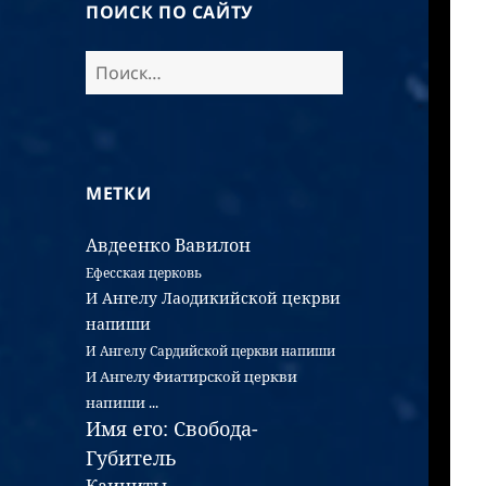
ПОИСК ПО САЙТУ
МЕТКИ
Авдеенко
Вавилон
Ефесская церковь
И Ангелу Лаодикийской цекрви
напиши
И Ангелу Сардийской церкви напиши
И Ангелу Фиатирской церкви
напиши ...
Имя его: Свобода-
Губитель