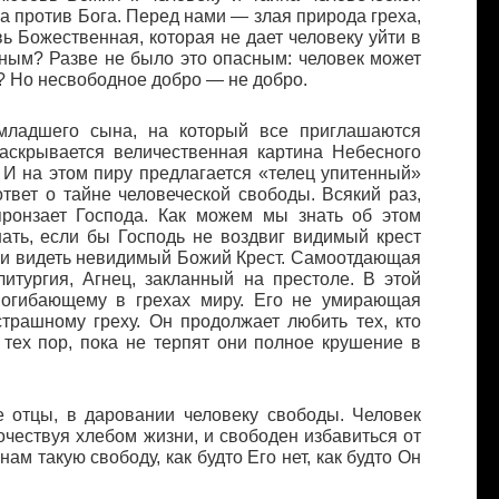
а против Бога. Перед нами — злая природа греха,
 Божественная, которая не дает человеку уйти в
дным? Разве не было это опасным: человек может
й? Но несвободное добро — не добро.
младшего сына, на который все приглашаются
раскрывается величественная картина Небесного
 И на этом пиру предлагается «телец упитенный»
твет о тайне человеческой свободы. Всякий раз,
пронзает Господа. Как можем мы знать об этом
ать, если бы Господь не воздвиг видимый крест
гли видеть невидимый Божий Крест. Самоотдающая
тургия, Агнец, закланный на престоле. В этой
погибающему в грехах миру. Его не умирающая
страшному греху. Он продолжает любить тех, кто
 тех пор, пока не терпят они полное крушение в
е отцы, в даровании человеку свободы. Человек
очествуя хлебом жизни, и свободен избавиться от
ам такую свободу, как будто Его нет, как будто Он