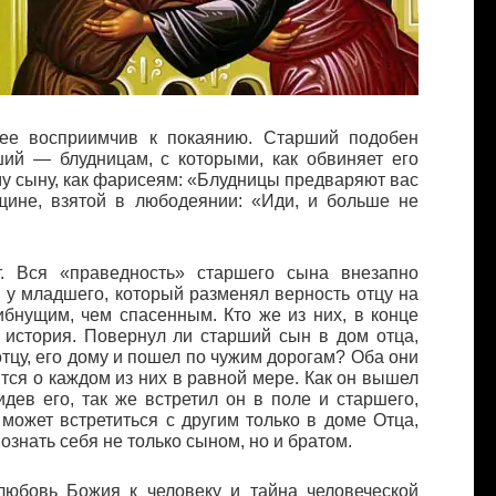
ее восприимчив к покаянию. Старший подобен
ий — блудницам, с которыми, как обвиняет его
му сыну, как фарисеям: «Блудницы предваряют вас
щине, взятой в любодеянии: «Иди, и больше не
. Вся «праведность» старшего сына внезапно
 у младшего, который разменял верность отцу на
бнущим, чем спасенным. Кто же из них, в конце
 история. Повернул ли старший сын в дом отца,
отцу, его дому и пошел по чужим дорогам? Оба они
тся о каждом из них в равной мере. Как он вышел
дев его, так же встретил он в поле и старшего,
ожет встретиться с другим только в доме Отца,
знать себя не только сыном, но и братом.
любовь Божия к человеку и тайна человеческой