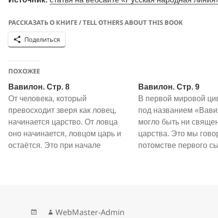
РАССКАЗАТЬ О КНИГЕ / TELL OTHERS ABOUT THIS BOOK
Поделиться
ПОХОЖЕЕ
Вавилон. Cтр. 8
Вавилон. Cтр. 9
От человека, который
В первой мировой ци
превосходит зверя как ловец,
под названием «Вави
начинается царство. От ловца
могло быть ни свяще
оно начинается, ловцом царь и
царства. Это мы гово
остаётся. Это при начале
потомстве первого с
царства. Та же мысль
которого звали Хуш. 
применима и к процессу
родился Хуш, у Хуша
возникновения сильной
сыновья, отдельно – 
централизованной власти. Тот,
Второй сын Хама – М
кто сосредотачивает власть
Это – Египет. Сами е
WebMaster-Admin
должен быть тем, кого называют
называли свою стран