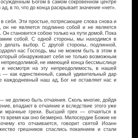
 осужденным Богом в самом сокровенном центре
ад, в то, что до конца раскрывает значение «нет».
л в себя. Эти простые, потрясающие слова снова и
а, он не является подлинно собой и не является
в. Он становится собою только на пути домой. Пока
 самим собой. С одной стороны, мы находимся в
о делать выбор. С другой стороны, подлинной,
одарял нас Господь, мы не можем быть в этом в
 который обнаруживает себя не только возможным
в непреодолимой, не имеющей конца бессмыслице
, и несмотря на эту непреодолимость, в нашей
а — как единственный, самый удивительный дар
де каждодневный наш ад, Бог не оставляет нас и
 — не должно быть отчаяния. Сколь многие, дойдя
ение, впадают в отчаяние и вследствие этого уже
 и мрачные грехи. Высший грех — отчаяться в
 то время как оно безмерно. Милосердие Божие не
почему кто отчаивается, говорит святой Иоанн
ожество грешников спаслись покаянием и стали