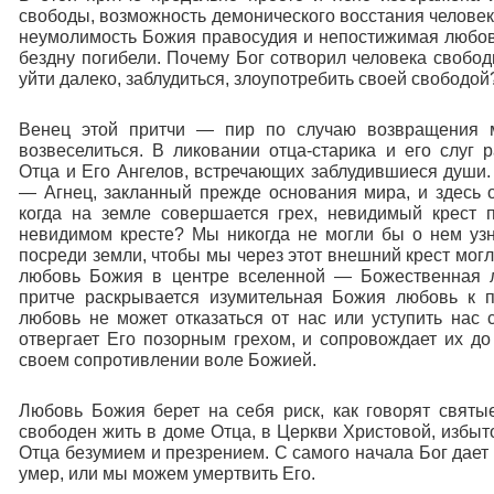
свободы, возможность демонического восстания человек
неумолимость Божия правосудия и непостижимая любовь
бездну погибели. Почему Бог сотворил человека свобо
уйти далеко, заблудиться, злоупотребить своей свободо
Венец этой притчи — пир по случаю возвращения 
возвеселиться. В ликовании отца-старика и его слуг 
Отца и Его Ангелов, встречающих заблудившиеся души.
— Агнец, закланный прежде основания мира, и здесь о
когда на земле совершается грех, невидимый крест 
невидимом кресте? Мы никогда не могли бы о нем узн
посреди земли, чтобы мы через этот внешний крест мо
любовь Божия в центре вселенной — Божественная ли
притче раскрывается изумительная Божия любовь к 
любовь не может отказаться от нас или уступить нас 
отвергает Его позорным грехом, и сопровождает их до
своем сопротивлении воле Божией.
Любовь Божия берет на себя риск, как говорят святы
свободен жить в доме Отца, в Церкви Христовой, избыт
Отца безумием и презрением. С самого начала Бог дает н
умер, или мы можем умертвить Его.