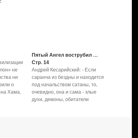
Пятый Ангел вострубил …
вилизации
Стр. 14
лон» не
Андрей Кесарийский: - Если
нства ни
саранча из бездны и находится
рили о
под начальством сатаны, то,
ына Хама,
очевидно, она и сама - злые
У Хама
духи, демоны, обитатели
 были
бездны. Злые духи в конце
Немрод.
времени, освободившись по
ицроим.
попущению Божию (XX:7) из
гиптяне
места своего заключения, т.е. из
у Кемией,
состояния связанности в своих