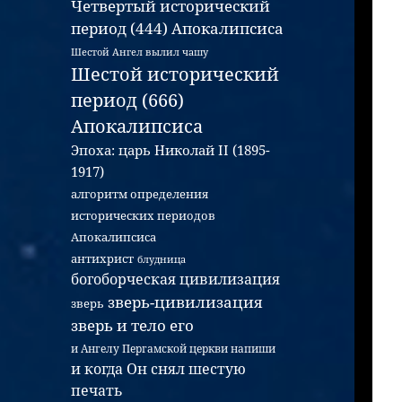
Четвертый исторический
период (444) Апокалипсиса
Шестой Ангел вылил чашу
Шестой исторический
период (666)
Апокалипсиса
Эпоха: царь Николай II (1895-
1917)
алгоритм определения
исторических периодов
Апокалипсиса
антихрист
блудница
богоборческая цивилизация
зверь-цивилизация
зверь
зверь и тело его
и Ангелу Пергамской церкви напиши
и когда Он снял шестую
печать