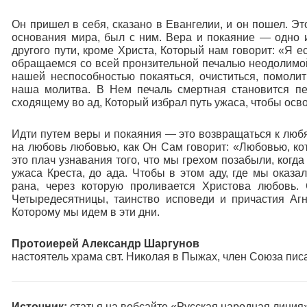
Он пришел в себя, сказано в Евангелии, и он пошел. Эт
основания мира, был с ним. Вера и покаяние — одно и 
другого пути, кроме Христа, Который нам говорит: «Я ес
обращаемся со всей пронзительной печалью неодолимой
нашей неспособностью покаяться, очиститься, помоли
наша молитва. В Нем печаль смертная становится п
сходящему во ад, Который избрал путь ужаса, чтобы осво
Идти путем веры и покаяния — это возвращаться к любя
на любовь любовью, как Он Сам говорит: «Любовью, ко
это плач узнавания того, что мы грехом позабыли, ког
ужаса Креста, до ада. Чтобы в этом аду, где мы оказа
рана, через которую проливается Христова любовь.
Четыредесятницы, таинство исповеди и причастия Аг
Которому мы идем в эти дни.
Протоиерей Александр Шаргунов
настоятель храма свт. Николая в Пыжах, член Союза пис
Источник:
статья на вебсайте «Русская народная линия