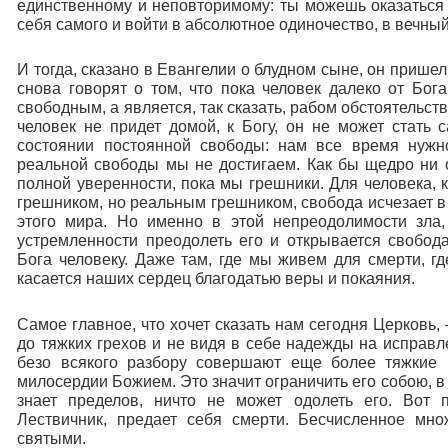
единственному и неповторимому: ты можешь оказаться
себя самого и войти в абсолютное одиночество, в вечный 
И тогда, сказано в Евангелии о блудном сыне, он прише
снова говорят о том, что пока человек далеко от Бог
свободным, а является, так сказать, рабом обстоятельст
человек не придет домой, к Богу, он не может стать
состоянии постоянной свободы: нам все время нужн
реальной свободы мы не достигаем. Как бы щедро ни 
полной уверенности, пока мы грешники. Для человека,
грешником, но реальным грешником, свобода исчезает 
этого мира. Но именно в этой непреодолимости зла
устремленности преодолеть его и открывается свобод
Бога человеку. Даже там, где мы живем для смерти, г
касается наших сердец благодатью веры и покаяния.
Самое главное, что хочет сказать нам сегодня Церковь,
до тяжких грехов и не видя в себе надежды на исправл
безо всякого разбору совершают еще более тяжкие
милосердии Божием. Это значит ограничить его собою, в
знает пределов, ничто не может одолеть его. Вот 
Лествичник, предает себя смерти. Бесчисленное мн
святыми.