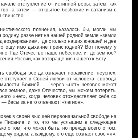
ачале отступление от истинной веры, затем, как
ство, а затем — открытое безбожие и сатанизм с
 свинство.
нистического пленения, казалось бы, могли мы
а родину, разве нет на нашей родной земле «земли
ад воздержанием, где столько наших юношей и дев
 что ощутимо дыхание преисподней? Вот почему у
не. Где Отечество наше небесное, и где земное?
асения России, как возвращения нашего к Богу.
ь свободы всегда означает поражение, неуспех,
не отступает в Своей любви от человека, свобода
 милости Божией! — через «нет» человек может
 все земное, даже Отечество, мы можем потерять.
ого «нет», когда человек отождествляет себя со
» — бесы за него отвечают: «легион».
еловек в своей высшей первоначальной свободе на
се Писание, и то, что мы услышим в следующее
ко о том, что может быть, но прежде всего о том,
ящему рядом, а каждому, кто еще сознает свое «я»,