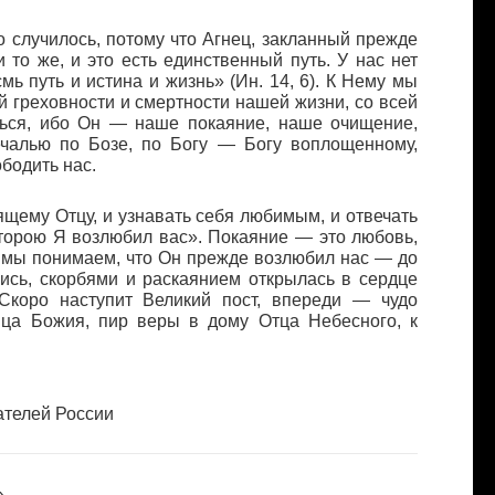
о случилось, потому что Агнец, закланный прежде
то же, и это есть единственный путь. У нас нет
мь путь и истина и жизнь» (Ин. 14, 6). К Нему мы
 греховности и смертности нашей жизни, со всей
ться, ибо Он — наше покаяние, наше очищение,
ечалью по Бозе, по Богу — Богу воплощенному,
бодить нас.
щему Отцу, и узнавать себя любимым, и отвечать
торою Я возлюбил вас». Покаяние — это любовь,
да мы понимаем, что Он прежде возлюбил нас — до
лись, скорбями и раскаянием открылась в сердце
 Скоро наступит Великий пост, впереди — чудо
нца Божия, пир веры в дому Отца Небесного, к
ателей России
»