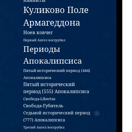
Каиниты
Куликово Поле
Армагеддона
Ноев ковчег
Первый Ангел вострубил
Периоды
Апокалипсиса
Пятый исторический период (444)
Апокалипсиса
Пятый исторический
период (555) Апокалипсиса
Свобода-Libertas
Свобода-Губитель
Седьмой исторический период
(777) Апокалипсиса
Третий Ангел вострубил