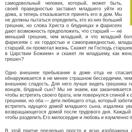
самодовольный человек, который, может быть,
своей праведностью заставил младшего уйти из
дома, а теперь отказывается принять его в дом. Мы
не должны пытаться определить, кто из них больший
грешник, но слова Христа о блудницах и фарисеях
дают возможность предположить, что старший — не
меньший грешник, чем младший, и что младший бол
фарисеям с их гордостью и самоправедностью, младш
старший, он промотал жизнь. Скажет ли Господь старше
в Царствии Божием» и скажет ли младшему, как жен
греши»?
Одно внешнее пребывание в доме отца не спасает
обнаруживается в не менее страшном бессердечии, чем
внешнюю сладость. Для него лучше видеть грешника ги
концов, блудный сын? Мы не знаем, как заканчивается
чтобы встретить своего брата, или повернулся спиной к 
грешники, но оба — дети любящего отца, который заботи
встретить идущего домой младшего сына, издалека уви
возвращающегося домой после трудового дня. Каждый м
чтобы разделить Его милосердие и любовь и изумленно по
В этой притче предельно просто и ясно изображена 