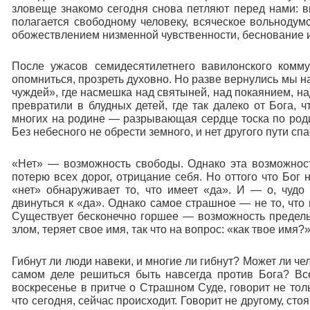
зловеще знакомо сегодня снова петляют перед нами: вн
полагается свободному человеку, всяческое вольнодум
обожествлением низменной чувственности, беснование и
После ужасов семидесятилетнего вавилонского комму
опомниться, прозреть духовно. Но разве вернулись мы н
чуждей», где насмешка над святыней, над покаянием, н
превратили в блудных детей, где так далеко от Бога,
многих на родине — разрывающая сердце тоска по роди
Без небесного не обрести земного, и нет другого пути сп
«Нет» — возможность свободы. Однако эта возможност
потерю всех дорог, отрицание себя. Но оттого что Бог 
«нет» обнаруживает то, что имеет «да». И — о, чудо
двинуться к «да». Однако самое страшное — не то, что
Существует бесконечно горшее — возможность предельн
злом, теряет свое имя, так что на вопрос: «как твое имя?
Гибнут ли люди навеки, и многие ли гибнут? Может ли ч
самом деле решиться быть навсегда против Бога? В
воскресенье в притче о Страшном Суде, говорит не толь
что сегодня, сейчас происходит. Говорит не другому, сто