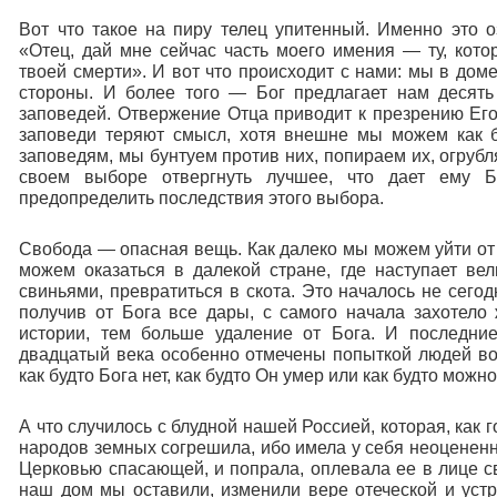
Вот что такое на пиру телец упитенный. Именно это 
«Отец, дай мне сейчас часть моего имения — ту, котор
твоей смерти». И вот что происходит с нами: мы в дом
стороны. И более того — Бог предлагает нам десять
заповедей. Отвержение Отца приводит к презрению Его
заповеди теряют смысл, хотя внешне мы можем как б
заповедям, мы бунтуем против них, попираем их, огрубл
своем выборе отвергнуть лучшее, что дает ему 
предопределить последствия этого выбора.
Свобода — опасная вещь. Как далеко мы можем уйти от
можем оказаться в далекой стране, где наступает вел
свиньями, превратиться в скота. Это началось не сегод
получив от Бога все дары, с самого начала захотело
истории, тем больше удаление от Бога. И последни
двадцатый века особенно отмечены попыткой людей во 
как будто Бога нет, как будто Он умер или как будто можн
А что случилось с блудной нашей Россией, которая, как
народов земных согрешила, ибо имела у себя неоценен
Церковью спасающей, и попрала, оплевала ее в лице с
наш дом мы оставили, изменили вере отеческой и уст