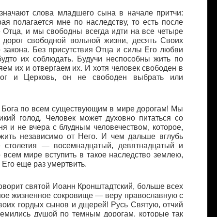
означают слова младшего сына в начале притчи:
ая полагается мне по наследству, то есть после
е Отца, и мы свободны всегда идти на все четыре
 дорог свободной вольной жизни, десять Своих
 закона. Без присутствия Отца и силы Его любви
удто их соблюдать. Будучи неспособны жить по
яем их и отвергаем их. И хотя человек свободен в
Бог и Церковь, он не свободен выбрать или
 Бога по всем существующим в мире дорогам! Мы
икий голод. Человек может духовно питаться со
ня и не вчера с блудным человечеством, которое,
 жить независимо от Него. И чем дальше вглубь
е столетия — восемнадцатый, девятнадцатый и
всем мире вступить в такое наследство землею,
о Его еще раз умертвить.
 говорит святой Иоанн Кронштадтский, больше всех
ное жизненное сокровище — веру православную с
воих гордых сынов и дщерей! Русь Святую, отчий
ремились душой по темным дорогам, которые так