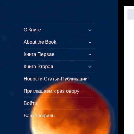
Куликово Поле
Толкование символических
О Книге
Армагеддона
смыслов стихов Откровения
About the Book
Книга Первая
Книга Вторая
Новости-Статьи-Публикации
Приглашаем к разговору
Войти
Ваш профиль