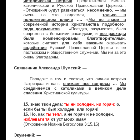
историческая встреча
предстоятелей Римско-
католической и Русской Православной Церквей…
«Отношения будут развиваться,
несомненно
, — мы
очень на это надеемся, —
только в
положительном ключе
….
«
Мы
не знаем в
современной
истории христианства подобного
рода документов
…
«Поездка, разумеется, была
сопряжена с большими расходами, и
все расходы
были компенсированы благотворителями
,
которые считают
для себя важным
оказывать
содействие
Русской Православной Церкви в ее
пастырском и общественном служении. Мы им за это
очень благодарны.
Священник Александр Шумский: —
… Парадокс в том и состоит, что личная встреча
Патриарха и папы
снимает все вопросы
…
Мы
соединяемся
с католиками
в великом деле
спасения
Христианской культуры
.
15. знаю твои дела;
ты ни холоден, ни горяч;
о,
если бы ты был
холоден, или горяч!
16. Но, как
ты тепл
, а не горяч и не холоден,
изблевати тя
от уст моих имам
(Откровение Иоанна Богослова 3:15,16)
Экумений: —