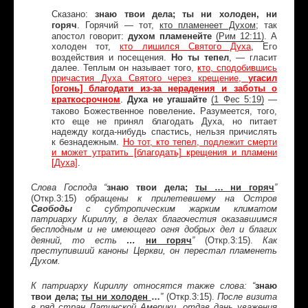
знаю твои дела; ты ни холоден, ни
Сказано:
горяч
. Горячий — тот,
кто пламенеет Духом
; так
духом пламенейте
апостол говорит:
(
Рим
12:11)
. А
холоден тот,
кто лишился Святого Духа
,
Его
Но ты тепел
воздействия и посещения.
, — гласит
далее. Теплым он называет того,
кто, сподобившись
причастия Духа Святого через крещение,
угасил
[огонь] благодати из-за нерадения и заботы о
Духа не угашайте
краткосрочном
.
(1
Фес
5:19)
—
.
таково Божественное повеление
Разумеется, того,
кто еще не принял благодать Духа, но питает
надежду когда-нибудь спастись, нельзя причислять
к безнадежным.
Но тот, кто тепел, подлежит смерти
и может утратить [благодать] крещения и пламени
[Духа]
.
знаю твои дела;
ты … ни горяч
Слова Господа “
”
(Откр.3:15)
обращены к прилетевшему на Остров
Свободы
с субтропическим жарким климатом
патриарху Кириллу, в делах благочестия оказавшимся
бесплодным и не имеющего огня добрых дел и благих
…
ни горяч
(Откр.3:15)
деяний, то есть
”
.
Как
преступивший каноны Церкви, он перестал пламенеть
Духом.
знаю
К патриарху Кириллу относятся также слова: “
твои дела;
ты ни холоден
…
(Откр.3:15)
”
.
После визита
в ряд стран Латинской Америки, отдав дань уважения