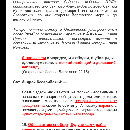
историческое значение Ледового побоища (1242),
прославившего имя святого Александра по всей Святой
Руси, «
по всем странам, до моря Египетского и до гор
Араратских, по обе стороны Варяжского моря и до
великого Рима
«.
Теперь понятно почему в Откровении употребляется
псы
А вне — …
слово ”
“ по отношению к еретикам:
тела
псы
Церкви — католические
-рыцари вместе с
остальными католиками, духовный глава которых папа
Римский.
А вне — псы
и чародеи, и любодеи, и убийцы, и
идолослужители, и
всякий любящий и делающий
неправду
.
(Откровение Иоанна Богослова 22:15)
Свт. Андрей Кесарийский: —
Псами
здесь называются не только бесстыдные и
неверные, и говоря вообще, злые делатели, которых
оплакивает Апостол, но и
возвратившиеся после
свою блевотину
крещения на
. А посему
наравне
с
прелюбодейцами, убийцами и идолопоклонниками
будут отчуждены они от вышнего города
.
19.
Обещают им свободу, будучи сами рабы
тления
; ибо, кто кем побежден, тот тому и раб.