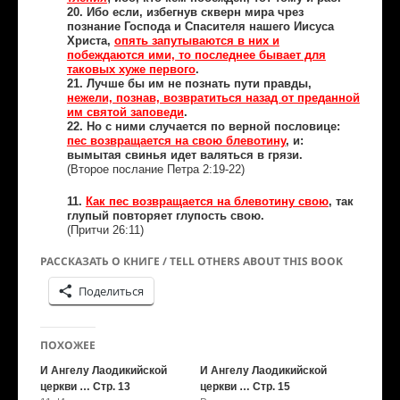
20. Ибо если, избегнув скверн мира чрез
познание Господа и Спасителя нашего Иисуса
Христа,
опять запутываются в них и
побеждаются ими, то последнее бывает для
таковых хуже первого
.
21. Лучше бы им не познать пути правды,
нежели, познав, возвратиться назад от преданной
им святой заповеди
.
22. Но с ними случается по верной пословице:
возвращается на свою блевотину
, и:
пес
вымытая свинья идет валяться в грязи.
(Второе послание Петра 2:19-22)
11.
Как пес возвращается на блевотину свою
, так
глупый повторяет глупость свою.
(Притчи 26:11)
РАССКАЗАТЬ О КНИГЕ / TELL OTHERS ABOUT THIS BOOK
Поделиться
ПОХОЖЕЕ
И Ангелу Лаодикийской
И Ангелу Лаодикийской
церкви … Стр. 13
церкви … Стр. 15