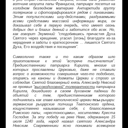
вотчине иезуита папы Франциска, патриарх посетил на
холодном безлюдном материке Антарктида группу
полярников и сфотографировался рядом с пингвинами.
Этим популистскими шоу-действами, раздуваемыми
всеми средствами массовой информации мира, он
доказывал себе в первую очередь, что имеет огонь
добрых дел и благих деяний
и заботится обо всех. Но,
как говорит Экумений: “
сподобившись причастия Духа
Святого через крещение, угасил [огонь] благодати из-за
нерадения и заботы о краткосрочном … лишился Святого
Духа, Его воздействия и посещения
”
.
Символично также и то каким образом шло
приготовление к этой “встрече тысячелетия”.
Предшественники патриарха Кирилла, многие из
которых прославлены Церковью, даже не ставили
вопрос о возможности совершения чего-то подобного,
опираясь на каноны и догматы Церкви и строго их
соблюдая. Святой благоверный князь Александр Невский
не проявил “
высокодуховной” толерантности
патриарха
Кирилла, дошедшего в своем духовном падении до
объятий с тем, предшественникам которого
псы
подчинялись как главе католической церкви
-рыцари:
германские рыцарские полчища Тевтонского ордена,
кощунственно называвшие себя, с благословения
Римского папы, «крестоносцами», носителями Креста
Господня.
За эту победу на реке Неве, одержанную 15
июля 1240 года, народ назвал святого Александра
Невским. Современники ясно понимали всемирное